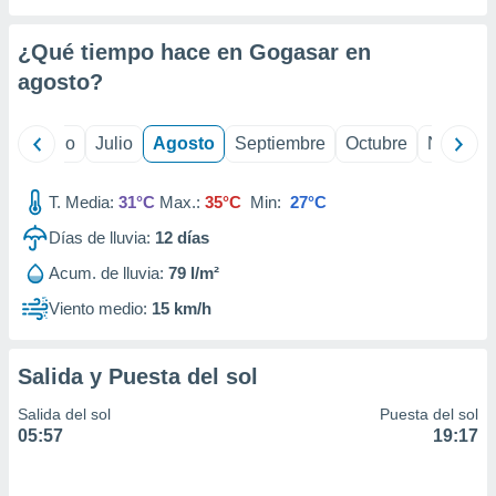
 seleccionar
o.
¿Qué tiempo hace en Gogasar en
calización
precisa e
agosto
?
ión mediante
, publicidad
yo
Junio
Julio
Agosto
Septiembre
Octubre
Noviemb
dos,
T. Media:
31°C
Max.:
35°C
Min:
27°C
 publicidad
,
Días de lluvia:
12
días
ón de
 desarrollo
Acum. de lluvia:
79 l/m²
s.
Viento medio:
15 km/h
tros 1199
ios
Salida y Puesta del sol
Salida del sol
Puesta del sol
05:57
19:17