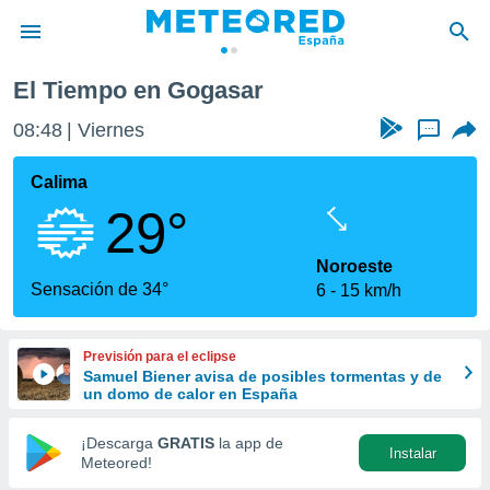
El Tiempo en Gogasar
privacidad
08:48
Viernes
...
o de
tiempo.com)
borado por
Calima
es para
29°
ue la
 que se
e calidad.
Noroeste
eder a este
Sensación de 34°
6
15 km/h
ediante las
opciones:
Previsión para el eclipse
ookies y
Samuel Biener avisa de posibles tormentas y de
e forma
un domo de calor en España
d digital
¡Descarga
GRATIS
la app de
Instalar
ada, basada
Meteored!
mación