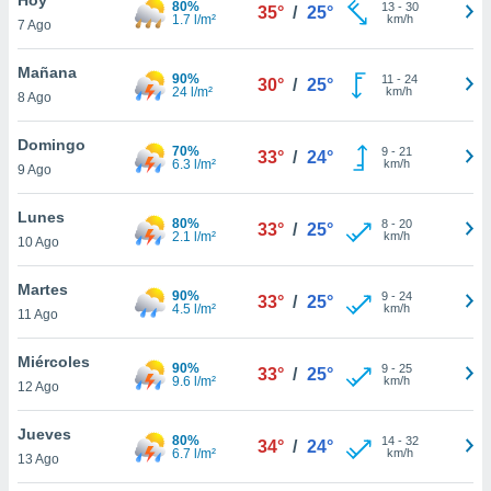
80%
13
-
30
35°
/
25°
1.7 l/m²
km/h
7 Ago
do en
 mismo.
sultar más
Mañana
90%
11
-
24
30°
/
25°
 en nuestra
24 l/m²
km/h
8 Ago
 Cookies
y
ualquier
Domingo
70%
9
-
21
33°
/
24°
6.3 l/m²
km/h
9 Ago
ento
 botón
ación de
Lunes
80%
8
-
20
33°
/
25°
kies
2.1 l/m²
km/h
10 Ago
 disponible
e nuestra
Martes
90%
9
-
24
.
33°
/
25°
4.5 l/m²
km/h
11 Ago
IVAMENTE,
Miércoles
90%
9
-
25
33°
/
25°
9.6 l/m²
km/h
12 Ago
as
 a cookies
Jueves
80%
14
-
32
34°
/
24°
6.7 l/m²
km/h
 no aceptar
13 Ago
ón de