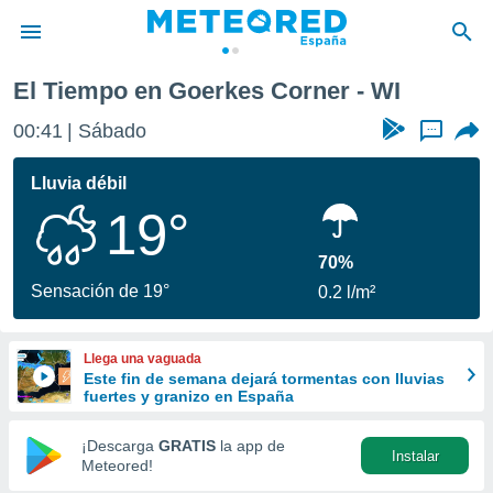
El Tiempo en Goerkes Corner - WI
privacidad
00:41
Sábado
...
o de
tiempo.com)
borado por
Lluvia débil
es para
19°
ue la
 que se
e calidad.
70%
eder a este
Sensación de 19°
0.2 l/m²
ediante las
opciones:
Llega una vaguada
ookies y
Este fin de semana dejará tormentas con lluvias
e forma
fuertes y granizo en España
d digital
¡Descarga
GRATIS
la app de
Instalar
ada, basada
Meteored!
mación