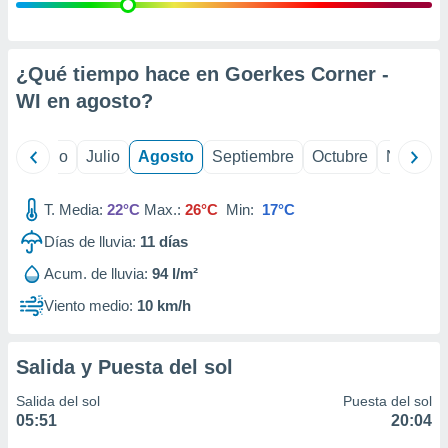
 seleccionar
o.
calización
precisa e
¿Qué tiempo hace en Goerkes Corner -
ión mediante
WI en
agosto
?
, publicidad
yo
Junio
Julio
Agosto
Septiembre
Octubre
Noviemb
dos,
 publicidad
,
T. Media:
22°C
Max.:
26°C
Min:
17°C
ón de
Días de lluvia:
11
días
 desarrollo
s.
Acum. de lluvia:
94 l/m²
tros 1199
Viento medio:
10 km/h
ios
Salida y Puesta del sol
Salida del sol
Puesta del sol
05:51
20:04