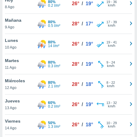
80%
19
-
36
26°
/
19°
0.2 l/m²
km/h
8 Ago
do en
 mismo.
sultar más
Mañana
80%
17
-
39
28°
/
17°
 en nuestra
0.5 l/m²
km/h
9 Ago
 Cookies
y
ualquier
Lunes
80%
19
-
41
26°
/
19°
14 l/m²
km/h
10 Ago
ento
 botón
ación de
Martes
80%
9
-
24
28°
/
19°
kies
0.3 l/m²
km/h
11 Ago
 disponible
e nuestra
Miércoles
80%
8
-
22
.
28°
/
18°
2.1 l/m²
km/h
12 Ago
IVAMENTE,
Jueves
60%
13
-
32
26°
/
19°
0.2 l/m²
km/h
13 Ago
as
 a cookies
Viernes
50%
10
-
29
26°
/
18°
1.3 l/m²
km/h
 no aceptar
14 Ago
ón de