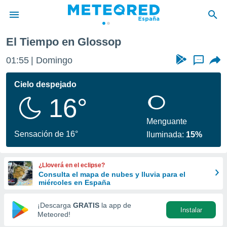
El Tiempo en Glossop
privacidad
01:55
Domingo
...
o de
tiempo.com)
borado por
Cielo despejado
es para
16°
ue la
 que se
e calidad.
Menguante
eder a este
Sensación de 16°
Iluminada:
15%
ediante las
opciones:
¿Lloverá en el eclipse?
ookies y
Consulta el mapa de nubes y lluvia para el
e forma
miércoles en España
d digital
¡Descarga
GRATIS
la app de
Instalar
ada, basada
Meteored!
mación