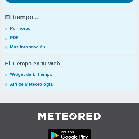
El tiempo...
Por horas
PDF
Más información
El Tiempo en tu Web
Widget de El tiempo
API de Meteorología