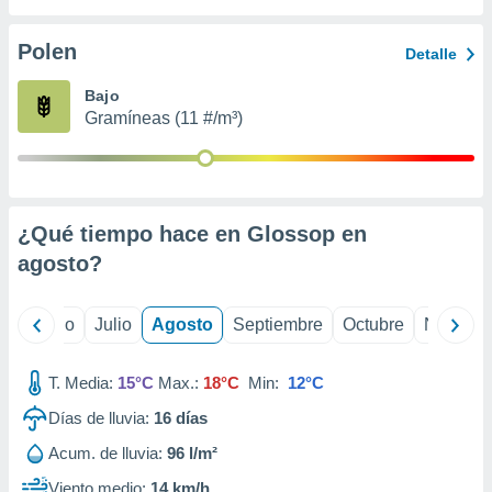
 seleccionar
o.
Polen
Detalle
calización
precisa e
Bajo
ión mediante
Gramíneas (11 #/m³)
, publicidad
dos,
 publicidad
,
¿Qué tiempo hace en Glossop en
ón de
agosto
?
 desarrollo
s.
tros 1199
yo
Junio
Julio
Agosto
Septiembre
Octubre
Noviemb
ios
T. Media:
15°C
Max.:
18°C
Min:
12°C
Días de lluvia:
16
días
Acum. de lluvia:
96 l/m²
Viento medio:
14 km/h