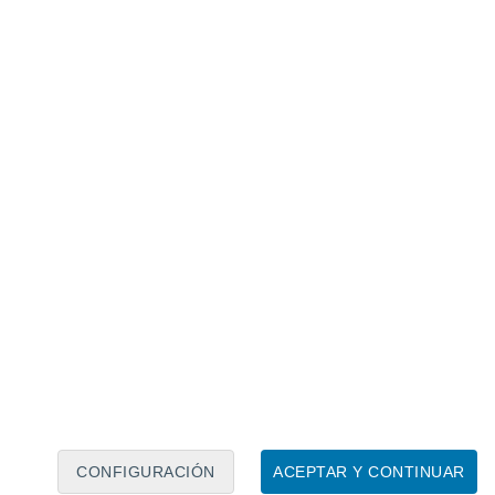
Calendario lunar
Lun
Mar
Mié
Jue
Vie
Sáb
Dom
8
9
10
11
12
13
14
15
16
17
18
19
20
21
CONFIGURACIÓN
ACEPTAR Y CONTINUAR