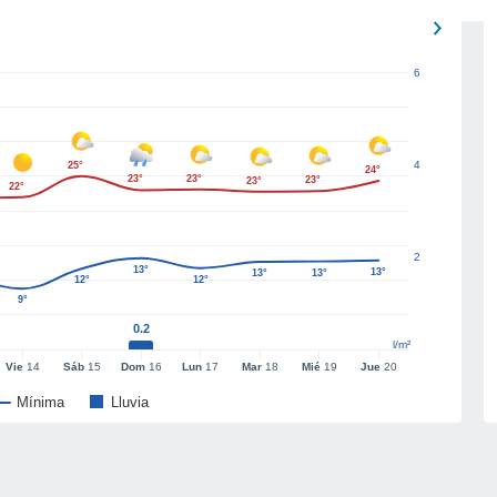
6
4
25°
24°
23°
23°
23°
23°
22°
2
13°
13°
13°
13°
12°
12°
9°
0.2
l/m²
Vie
14
Sáb
15
Dom
16
Lun
17
Mar
18
Mié
19
Jue
20
Mínima
Lluvia