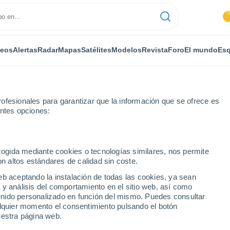
deos
Alertas
Radar
Mapas
Satélites
Modelos
Revista
Foro
El mundo
Esq
ofesionales para garantizar que la información que se ofrece es
entes opciones:
ecogida mediante cookies o tecnologías similares, nos permite
on altos estándares de calidad sin coste.
- QLD
eb aceptando la instalación de todas las cookies, ya sean
 y análisis del comportamiento en el sitio web, así como
...
ntenido personalizado en función del mismo. Puedes consultar
alquier momento el consentimiento pulsando el botón
Por horas
uestra página web.
Intervalos nubosos en las
próximas horas