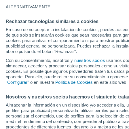
22°
ALTERNATIVAMENTE,
Rechazar tecnologías similares a cookies
Este
En caso de no aceptar la instalación de cookies, puedes acced
Sensación de 25°
15
-
35 km
de que solo se instalarán cookies que sean necesarias para garan
cookies para analizar el comportamiento ni para mostrar publici
publicidad general no personalizada. Puedes rechazar la instala
abono pulsando el botón "Rechazar".
Llega una vaguada
Este fin de semana dejará tormentas con lluv
Con su consentimiento, nosotros y
nuestros socios
usamos cooki
fuertes y granizo en España
almacenar, acceder y procesar datos personales como su visita e
cookies. Es posible que algunos proveedores traten tus datos pe
El Tiempo 1 - 7 días
Por horas
Actualidad
Mapa d
oponerte. Para ello, puede retirar su consentimiento u oponerse
"Configurar"
o en nuestra
Política de Cookies
en este sitio web.
Nosotros y nuestros socios hacemos el siguiente trata
Mañana
Lunes
Hoy
Almacenar la información en un dispositivo y/o acceder a ella, 
9 Ago
10 Ago
8 Ago
perfiles para publicidad personalizada, utilizar perfiles para sele
personalizar el contenido, uso de perfiles para la selección de c
medir el rendimiento del contenido, comprender al público a tra
procedentes de diferentes fuentes, desarrollo y mejora de los se