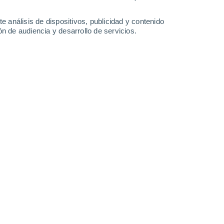
28°
/
13°
30°
/
14°
22°
/
11°
22°
/
9°
e análisis de dispositivos, publicidad y contenido
n de audiencia y desarrollo de servicios.
-
23
km/h
22
-
46
km/h
22
-
47
km/h
20
-
44
km/h
e agosto
Este
6 Alto
15
-
35 km/h
FPS:
15-25
Este
7 Alto
15
-
35 km/h
FPS:
15-25
Este
6 Alto
14
-
34 km/h
FPS:
15-25
Este
5 Medio
12
-
32 km/h
FPS:
6-10