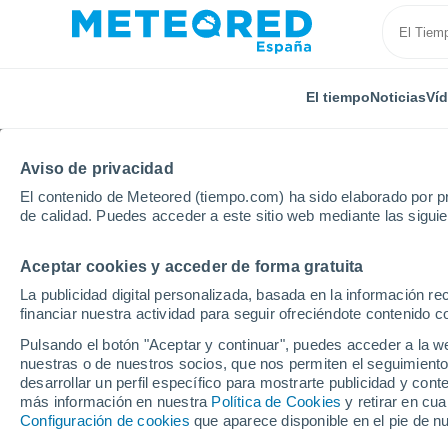
El tiempo
Noticias
Ví
Aviso de privacidad
El contenido de Meteored (tiempo.com) ha sido elaborado por pr
de calidad. Puedes acceder a este sitio web mediante las sigui
Aceptar cookies y acceder de forma gratuita
Inicio
Australia
Queensland
Glenden
La publicidad digital personalizada, basada en la información r
financiar nuestra actividad para seguir ofreciéndote contenido c
El Tiempo en Glenden 
Pulsando el botón "Aceptar y continuar", puedes acceder a la w
nuestras o de nuestros socios, que nos permiten el seguimiento
10:34
Sábado
desarrollar un perfil específico para mostrarte publicidad y co
más información en nuestra
Política de Cookies
y retirar en cu
Configuración de cookies
que aparece disponible en el pie de n
Soleado