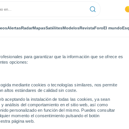
deos
Alertas
Radar
Mapas
Satélites
Modelos
Revista
Foro
El mundo
Esq
ofesionales para garantizar que la información que se ofrece es
entes opciones:
ecogida mediante cookies o tecnologías similares, nos permite
on altos estándares de calidad sin coste.
- QLD
eb aceptando la instalación de todas las cookies, ya sean
 y análisis del comportamiento en el sitio web, así como
...
ntenido personalizado en función del mismo. Puedes consultar
alquier momento el consentimiento pulsando el botón
Por horas
uestra página web.
Cielos despejados en las
próximas horas