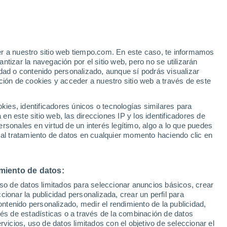
er a nuestro sitio web tiempo.com. En este caso, te informamos
/h
tizar la navegación por el sitio web, pero no se utilizarán
dad o contenido personalizado, aunque sí podrás visualizar
ción de cookies y acceder a nuestro sitio web a través de este
 de
es, identificadores únicos o tecnologías similares para
n este sitio web, las direcciones IP y los identificadores de
rsonales en virtud de un interés legítimo, algo a lo que puedes
 temperatura
Radar de lluvia
Satélites
Modelos
 al tratamiento de datos en cualquier momento haciendo clic en
miento de datos:
Lunes
Martes
Miércoles
Jueves
uso de datos limitados para seleccionar anuncios básicos, crear
10 Ago
11 Ago
12 Ago
13 Ago
ccionar la publicidad personalizada, crear un perfil para
ontenido personalizado, medir el rendimiento de la publicidad,
vés de estadísticas o a través de la combinación de datos
rvicios, uso de datos limitados con el objetivo de seleccionar el
80%