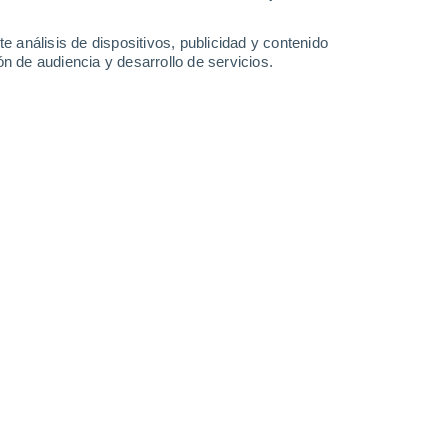
4.4 l/m²
16°
/
8°
17°
/
4°
16°
/
5°
18°
/
4°
e análisis de dispositivos, publicidad y contenido
n de audiencia y desarrollo de servicios.
-
62
km/h
18
-
39
km/h
29
-
60
km/h
11
-
35
km/h
e agosto
Oeste
5 Medio
10
-
24 km/h
FPS:
6-10
Oeste
5 Medio
12
-
28 km/h
FPS:
6-10
Oeste
3 Medio
14
-
31 km/h
FPS:
6-10
Oeste
2 Bajo
14
-
31 km/h
FPS:
no