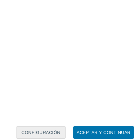
Calendario lunar
Lun
Mar
Mié
Jue
Vie
Sáb
Dom
7
8
9
10
11
12
13
14
15
16
17
18
19
20
CONFIGURACIÓN
ACEPTAR Y CONTINUAR