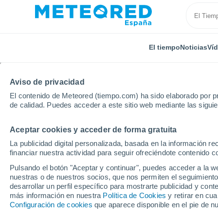
El tiempo
Noticias
Ví
Aviso de privacidad
El contenido de Meteored (tiempo.com) ha sido elaborado por pr
de calidad. Puedes acceder a este sitio web mediante las sigui
Aceptar cookies y acceder de forma gratuita
Inicio
Australia
Queensland
Glencoe
La publicidad digital personalizada, basada en la información r
financiar nuestra actividad para seguir ofreciéndote contenido c
El Tiempo en Glencoe 
Pulsando el botón "Aceptar y continuar", puedes acceder a la w
nuestras o de nuestros socios, que nos permiten el seguimiento
12:23
Viernes
desarrollar un perfil específico para mostrarte publicidad y co
más información en nuestra
Política de Cookies
y retirar en cu
Configuración de cookies
que aparece disponible en el pie de n
Soleado