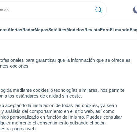
deos
Alertas
Radar
Mapas
Satélites
Modelos
Revista
Foro
El mundo
Esq
ofesionales para garantizar que la información que se ofrece es
entes opciones:
en Oaks
ecogida mediante cookies o tecnologías similares, nos permite
on altos estándares de calidad sin coste.
s - NY
eb aceptando la instalación de todas las cookies, ya sean
 y análisis del comportamiento en el sitio web, así como
...
ntenido personalizado en función del mismo. Puedes consultar
alquier momento el consentimiento pulsando el botón
Por horas
uestra página web.
Calor Húmedo Sofocante en las
próximas horas