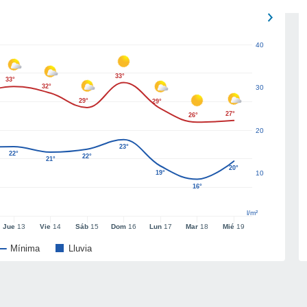
40
33°
33°
32°
30
29°
29°
27°
26°
20
23°
22°
22°
21°
20°
19°
10
16°
l/m²
Jue
13
Vie
14
Sáb
15
Dom
16
Lun
17
Mar
18
Mié
19
Mínima
Lluvia