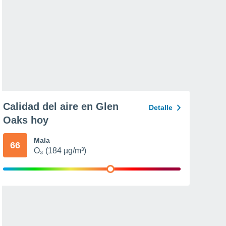
Calidad del aire en Glen
Detalle
Oaks hoy
Mala
66
O₃ (184 µg/m³)