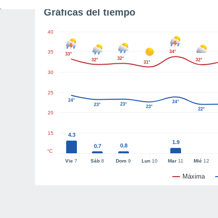
Gráficas del tiempo
40
35
34°
33°
32°
32°
32°
31°
30
25
24°
24°
23°
23°
23°
22°
20
15
4.3
1.9
0.8
0.7
°C
Vie
7
Sáb
8
Dom
9
Lun
10
Mar
11
Mié
12
Máxima