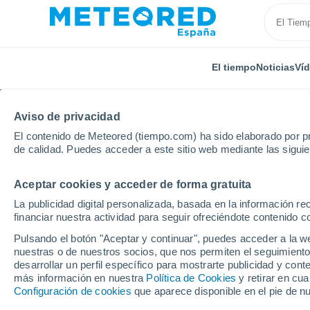
El tiempo
Noticias
Ví
Aviso de privacidad
El contenido de Meteored (tiempo.com) ha sido elaborado por pr
de calidad. Puedes acceder a este sitio web mediante las sigui
Aceptar cookies y acceder de forma gratuita
Inicio
Estados Unidos
Estado de Nueva York
Gl
La publicidad digital personalizada, basada en la información r
financiar nuestra actividad para seguir ofreciéndote contenido c
El Tiempo en Glen Oak
Pulsando el botón "Aceptar y continuar", puedes acceder a la w
nuestras o de nuestros socios, que nos permiten el seguimiento
04:59
Viernes
desarrollar un perfil específico para mostrarte publicidad y co
más información en nuestra
Política de Cookies
y retirar en cu
Configuración de cookies
que aparece disponible en el pie de n
Cielo despejado