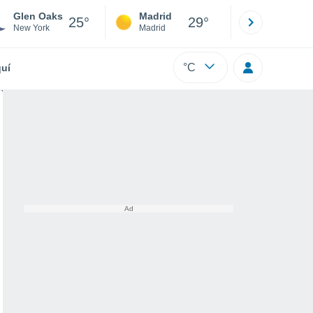
Glen Oaks
Madrid
Barcelona
25°
29°
New York
Madrid
Barcelona
°C
uí