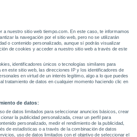
Aviso de nivel amarillo
Alerta moderada por altas
temperaturas en Glen Oaks hoy
e
er a nuestro sitio web tiempo.com. En este caso, te informamos
:
32%
tizar la navegación por el sitio web, pero no se utilizarán
dad o contenido personalizado, aunque sí podrás visualizar
ción de cookies y acceder a nuestro sitio web a través de este
 de
es, identificadores únicos o tecnologías similares para
n este sitio web, las direcciones IP y los identificadores de
rsonales en virtud de un interés legítimo, algo a lo que puedes
 temperatura
Radar de lluvia
Satélites
Modelos
 al tratamiento de datos en cualquier momento haciendo clic en
miento de datos:
Lunes
Martes
Miércoles
Jueves
uso de datos limitados para seleccionar anuncios básicos, crear
10 Ago
11 Ago
12 Ago
13 Ago
ccionar la publicidad personalizada, crear un perfil para
ontenido personalizado, medir el rendimiento de la publicidad,
vés de estadísticas o a través de la combinación de datos
rvicios, uso de datos limitados con el objetivo de seleccionar el
90%