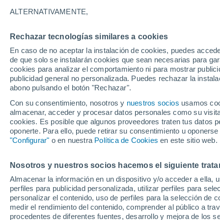
25°
ALTERNATIVAMENTE,
Rechazar tecnologías similares a cookies
Menguant
En caso de no aceptar la instalación de cookies, puedes acced
Iluminada
Sensación de 26°
de que solo se instalarán cookies que sean necesarias para garan
cookies para analizar el comportamiento ni para mostrar publici
publicidad general no personalizada. Puedes rechazar la instala
abono pulsando el botón "Rechazar".
Previsión para el eclipse
Samuel Biener avisa de posibles tormentas y
Con su consentimiento, nosotros y
nuestros socios
usamos cooki
un domo de calor en España
almacenar, acceder y procesar datos personales como su visita e
cookies. Es posible que algunos proveedores traten tus datos pe
El Tiempo 1 - 7 días
Por horas
Actualidad
Mapa de
oponerte. Para ello, puede retirar su consentimiento u oponerse
"Configurar"
o en nuestra
Política de Cookies
en este sitio web.
Nosotros y nuestros socios hacemos el siguiente trata
Mañana
Domingo
Hoy
Almacenar la información en un dispositivo y/o acceder a ella, 
8 Ago
9 Ago
7 Ago
perfiles para publicidad personalizada, utilizar perfiles para sele
personalizar el contenido, uso de perfiles para la selección de c
medir el rendimiento del contenido, comprender al público a tra
procedentes de diferentes fuentes, desarrollo y mejora de los se
70%
60%
80%