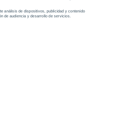
1.9 l/m²
31°
/
23°
34°
/
24°
32°
/
22°
33°
/
22°
e análisis de dispositivos, publicidad y contenido
n de audiencia y desarrollo de servicios.
-
38
km/h
14
-
48
km/h
7
-
28
km/h
7
-
38
km/h
de agosto
Suroeste
0 Bajo
8
-
16 km/h
FPS:
no
Suroeste
0 Bajo
7
-
16 km/h
FPS:
no
Oeste
1 Bajo
6
-
17 km/h
FPS:
no
Oeste
6 Alto
5
-
24 km/h
FPS:
15-25