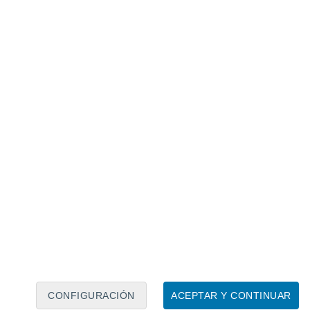
Calendario lunar
Lun
Mar
Mié
Jue
Vie
Sáb
Dom
7
8
9
10
11
12
13
14
15
16
17
18
19
20
CONFIGURACIÓN
ACEPTAR Y CONTINUAR