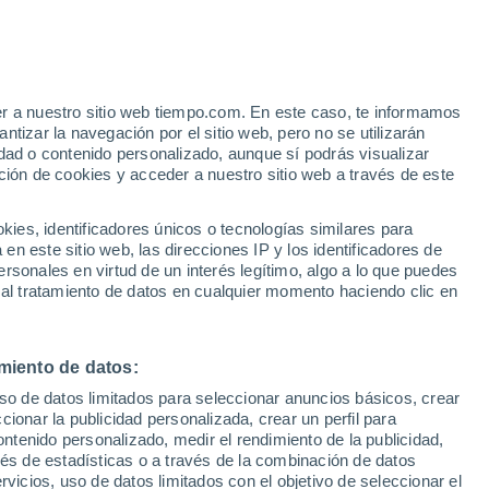
er a nuestro sitio web tiempo.com. En este caso, te informamos
h
tizar la navegación por el sitio web, pero no se utilizarán
dad o contenido personalizado, aunque sí podrás visualizar
ción de cookies y acceder a nuestro sitio web a través de este
 lluvia
Radar de lluvia
Satélites
Modelos
es, identificadores únicos o tecnologías similares para
n este sitio web, las direcciones IP y los identificadores de
rsonales en virtud de un interés legítimo, algo a lo que puedes
 al tratamiento de datos en cualquier momento haciendo clic en
omingo
Lunes
Martes
Miércoles
9 Ago
10 Ago
11 Ago
12 Ago
miento de datos:
uso de datos limitados para seleccionar anuncios básicos, crear
80%
80%
ccionar la publicidad personalizada, crear un perfil para
1.5 l/m²
1.6 l/m²
ontenido personalizado, medir el rendimiento de la publicidad,
31°
/
22°
30°
/
17°
31°
/
21°
29°
/
19°
vés de estadísticas o a través de la combinación de datos
rvicios, uso de datos limitados con el objetivo de seleccionar el