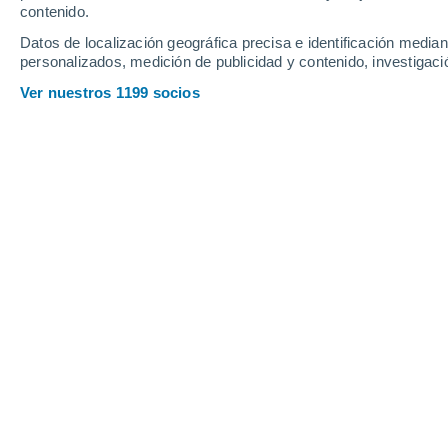
contenido.
14
-
33
km/h
13
-
38
km/h
12
10
-
30
km/h
Datos de localización geográfica precisa e identificación mediant
personalizados, medición de publicidad y contenido, investigació
El tiempo en Glastonbury - CT hoy
, 
Ver nuestros 1199 socios
Cubierto
25°
09:00
Sensación T.
25°
Lluvia débil
30%
26°
10:00
0.1 l/m²
Sensación T.
28°
Lluvia débil
30%
27°
11:00
0.1 l/m²
Sensación T.
30°
Nubes y claros
29°
12:00
Sensación T.
33°
Lluvia débil
40%
30°
14:00
0.2 l/m²
Sensación T.
36°