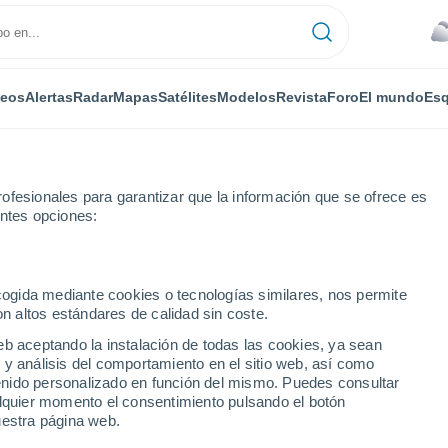
deos
Alertas
Radar
Mapas
Satélites
Modelos
Revista
Foro
El mundo
Esq
ofesionales para garantizar que la información que se ofrece es
entes opciones:
ecogida mediante cookies o tecnologías similares, nos permite
on altos estándares de calidad sin coste.
ury - CT
eb aceptando la instalación de todas las cookies, ya sean
 y análisis del comportamiento en el sitio web, así como
...
ntenido personalizado en función del mismo. Puedes consultar
alquier momento el consentimiento pulsando el botón
Por horas
uestra página web.
Calor Húmedo Sofocante en las
próximas horas