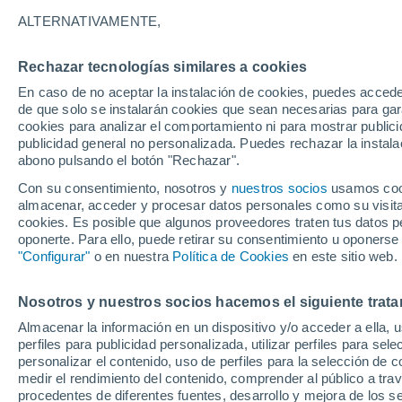
25°
ALTERNATIVAMENTE,
Rechazar tecnologías similares a cookies
Suroeste
En caso de no aceptar la instalación de cookies, puedes acced
Sensación de 25°
7
-
19 km/
de que solo se instalarán cookies que sean necesarias para garan
cookies para analizar el comportamiento ni para mostrar publici
publicidad general no personalizada. Puedes rechazar la instala
abono pulsando el botón "Rechazar".
El Tiempo 1 - 7 días
Por horas
Actualidad
Mapa de
Con su consentimiento, nosotros y
nuestros socios
usamos cooki
almacenar, acceder y procesar datos personales como su visita e
cookies. Es posible que algunos proveedores traten tus datos pe
oponerte. Para ello, puede retirar su consentimiento u oponerse
Mañana
Sábado
D
Hoy
"Configurar"
o en nuestra
Política de Cookies
en este sitio web.
7 Ago
8 Ago
6 Ago
Nosotros y nuestros socios hacemos el siguiente trata
Almacenar la información en un dispositivo y/o acceder a ella, 
80%
80%
80%
perfiles para publicidad personalizada, utilizar perfiles para sele
7.5 l/m²
2.7 l/m²
4.7 l/m²
personalizar el contenido, uso de perfiles para la selección de c
31°
/
21°
30°
/
22°
31°
/
22°
medir el rendimiento del contenido, comprender al público a tra
procedentes de diferentes fuentes, desarrollo y mejora de los se