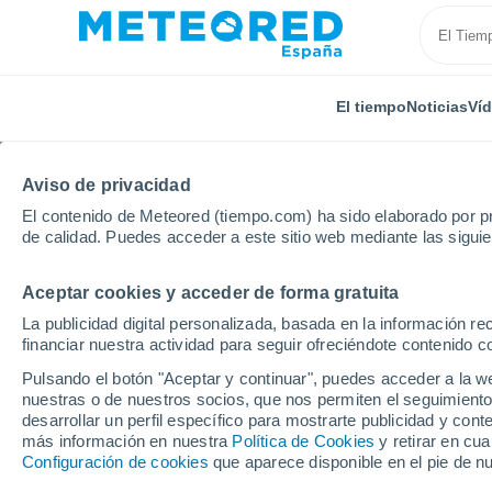
El tiempo
Noticias
Ví
Aviso de privacidad
El contenido de Meteored (tiempo.com) ha sido elaborado por pr
de calidad. Puedes acceder a este sitio web mediante las sigui
Aceptar cookies y acceder de forma gratuita
Inicio
Estados Unidos
Connecticut
Glastonbury
La publicidad digital personalizada, basada en la información r
financiar nuestra actividad para seguir ofreciéndote contenido c
El Tiempo en Glastonb
Pulsando el botón "Aceptar y continuar", puedes acceder a la w
nuestras o de nuestros socios, que nos permiten el seguimiento
08:41
Jueves
desarrollar un perfil específico para mostrarte publicidad y co
más información en nuestra
Política de Cookies
y retirar en cu
Configuración de cookies
que aparece disponible en el pie de n
Cubierto