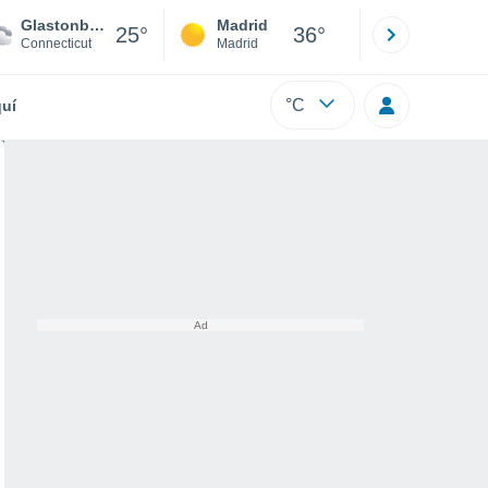
Glastonbury
Madrid
Barcelona
25°
36°
Connecticut
Madrid
Barcelona
°C
uí