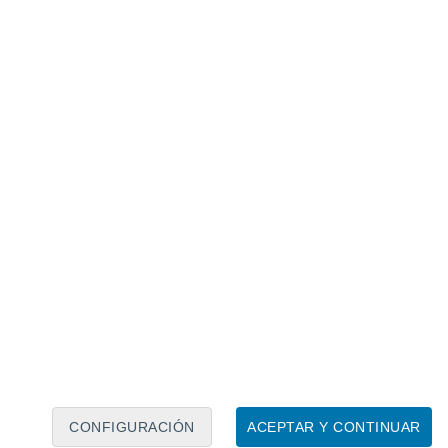
Calendario lunar
Lun
Mar
Mié
Jue
Vie
Sáb
Dom
6
7
8
9
10
11
12
13
14
15
16
17
18
19
CONFIGURACIÓN
ACEPTAR Y CONTINUAR
40