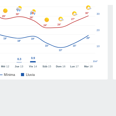
30°
30
30°
29°
28°
27°
24°
24°
20
20°
19°
19°
18°
15°
15°
10
13°
0.9
0.3
l/m²
Mié
12
Jue
13
Vie
14
Sáb
15
Dom
16
Lun
17
Mar
18
Mínima
Lluvia