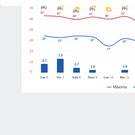
35
31°
31°
31°
31°
30°
30°
30
25
22°
22°
20
22°
21°
21°
17°
15
7.5
4.7
10
2.7
1.6
1.5
°C
Jue
6
Vie
7
Sáb
8
Dom
9
Lun
10
Mar
11
Máxima