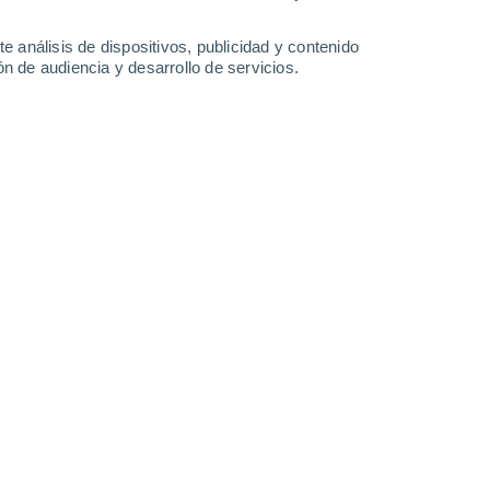
-
36
km/h
11
-
31
km/h
18
-
52
km/h
9
-
25
km/h
e análisis de dispositivos, publicidad y contenido
n de audiencia y desarrollo de servicios.
6 de agosto
Suroeste
1 Bajo
7
-
19 km/h
FPS:
no
Suroeste
2 Bajo
8
-
20 km/h
FPS:
no
Oeste
6 Alto
9
-
26 km/h
FPS:
15-25
Suroeste
8 ¡Muy Alto!
8
-
29 km/h
FPS:
25-50
Suroeste
8 ¡Muy Alto!
9
-
29 km/h
FPS:
25-50