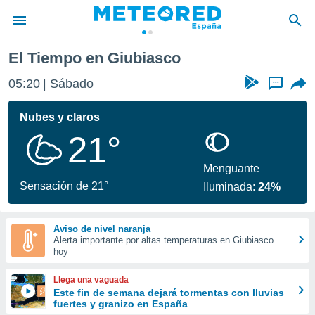
El Tiempo en Giubiasco
privacidad
05:20
Sábado
...
o de
tiempo.com)
borado por
Nubes y claros
es para
21°
ue la
 que se
e calidad.
Menguante
eder a este
Sensación de 21°
Iluminada:
24%
ediante las
opciones:
Aviso de nivel naranja
ookies y
Alerta importante por altas temperaturas en Giubiasco
e forma
hoy
d digital
Llega una vaguada
ada, basada
Este fin de semana dejará tormentas con lluvias
fuertes y granizo en España
mación