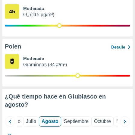
 seleccionar
o.
Moderada
45
O₃ (115 µg/m³)
calización
precisa e
ión mediante
, publicidad
Polen
Detalle
dos,
 publicidad
Moderado
,
Gramíneas (34 #/m³)
ón de
 desarrollo
s.
tros 1199
ios
¿Qué tiempo hace en Giubiasco en
agosto
?
yo
Junio
Julio
Agosto
Septiembre
Octubre
Noviemb