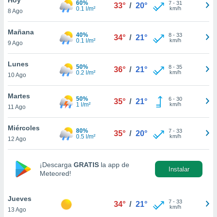
60%
7
-
31
33°
/
20°
0.1 l/m²
km/h
8 Ago
do en
 mismo.
sultar más
Mañana
40%
8
-
33
34°
/
21°
 en nuestra
0.1 l/m²
km/h
9 Ago
 Cookies
y
ualquier
Lunes
50%
8
-
35
36°
/
21°
0.2 l/m²
km/h
10 Ago
ento
 botón
ación de
Martes
50%
6
-
30
35°
/
21°
kies
1 l/m²
km/h
11 Ago
 disponible
e nuestra
Miércoles
80%
7
-
33
.
35°
/
20°
0.5 l/m²
km/h
12 Ago
IVAMENTE,
¡Descarga
GRATIS
la app de
Instalar
Meteored!
as
 a cookies
Jueves
 no aceptar
7
-
33
34°
/
21°
km/h
13 Ago
ón de