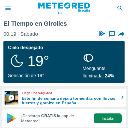
El Tiempo en Girolles
privacidad
00:19
Sábado
...
o de
tiempo.com)
borado por
Cielo despejado
es para
19°
ue la
 que se
e calidad.
Menguante
eder a este
Sensación de 19°
Iluminada:
24%
ediante las
opciones:
Llega una vaguada
ookies y
Este fin de semana dejará tormentas con lluvias
e forma
fuertes y granizo en España
d digital
¡Descarga
GRATIS
la app de
Instalar
ada, basada
Meteored!
mación