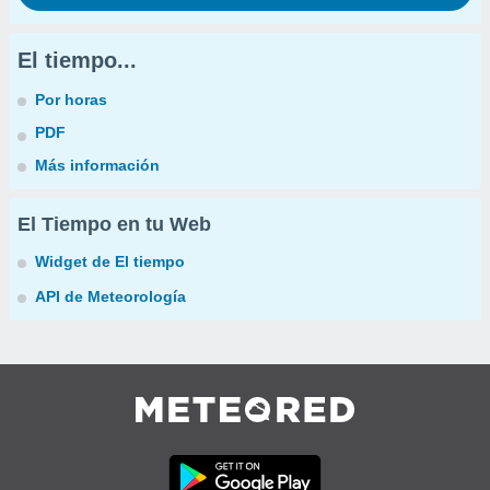
El tiempo...
Por horas
PDF
Más información
El Tiempo en tu Web
Widget de El tiempo
API de Meteorología