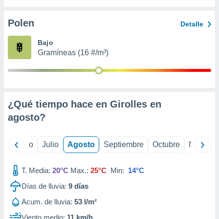
 seleccionar
o.
Polen
Detalle
calización
precisa e
Bajo
ión mediante
Gramíneas (16 #/m³)
, publicidad
dos,
 publicidad
,
¿Qué tiempo hace en Girolles en
ón de
agosto
?
 desarrollo
s.
tros 1199
yo
Junio
Julio
Agosto
Septiembre
Octubre
Noviemb
ios
T. Media:
20°C
Max.:
25°C
Min:
14°C
Días de lluvia:
9
días
Acum. de lluvia:
53 l/m²
Viento medio:
11 km/h