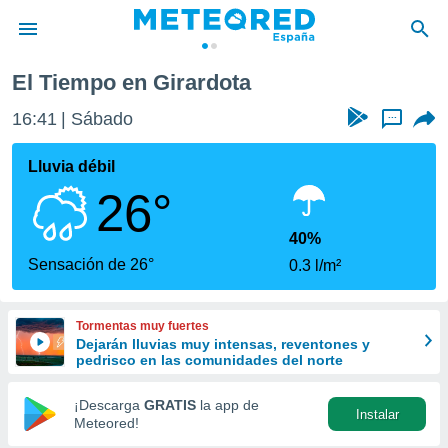
El Tiempo en Girardota
privacidad
16:41
Sábado
...
o de
tiempo.com)
borado por
Lluvia débil
es para
26°
ue la
 que se
e calidad.
40%
eder a este
Sensación de 26°
0.3 l/m²
ediante las
opciones:
Tormentas muy fuertes
ookies y
Dejarán lluvias muy intensas, reventones y
e forma
pedrisco en las comunidades del norte
d digital
¡Descarga
GRATIS
la app de
Instalar
ada, basada
Meteored!
mación