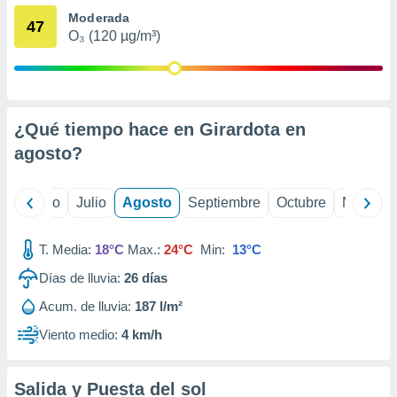
 seleccionar
Moderada
o.
47
O₃ (120 µg/m³)
calización
precisa e
ión mediante
, publicidad
¿Qué tiempo hace en Girardota en
dos,
agosto
?
 publicidad
,
ón de
yo
Junio
Julio
Agosto
Septiembre
Octubre
Noviemb
 desarrollo
s.
T. Media:
18°C
Max.:
24°C
Min:
13°C
tros 1199
ios
Días de lluvia:
26
días
Acum. de lluvia:
187 l/m²
Viento medio:
4 km/h
Salida y Puesta del sol