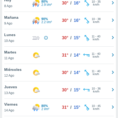
80%
10
-
35
30°
/
16°
2.9 l/m²
km/h
8 Ago
do en
 mismo.
sultar más
Mañana
90%
10
-
38
30°
/
16°
 en nuestra
2.2 l/m²
km/h
9 Ago
 Cookies
y
ualquier
Lunes
11
-
40
30°
/
15°
km/h
10 Ago
ento
 botón
ación de
Martes
11
-
40
31°
/
14°
kies
km/h
11 Ago
 disponible
e nuestra
Miércoles
11
-
40
.
30°
/
14°
km/h
12 Ago
IVAMENTE,
Jueves
10
-
36
30°
/
15°
km/h
13 Ago
as
 a cookies
Viernes
80%
10
-
45
31°
/
15°
2 l/m²
km/h
 no aceptar
14 Ago
ón de