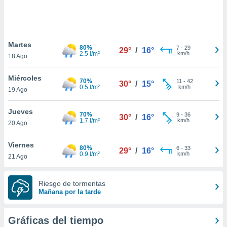
 botón
.
nto,
Martes
80%
7
-
29
29°
/
16°
2.5 l/m²
km/h
18 Ago
cios
kies,
Miércoles
ores únicos
70%
11
-
42
30°
/
15°
0.5 l/m²
km/h
19 Ago
as similares
nar,
rocesar
Jueves
70%
9
-
36
30°
/
16°
onales como
1.7 l/m²
km/h
20 Ago
 este sitio
recciones IP
Viernes
ficadores de
80%
6
-
33
29°
/
16°
0.9 l/m²
km/h
21 Ago
 posible
s
 traten tus
Riesgo de tormentas
nales en
Mañana por la tarde
 interés
go a lo que
nerte. Para
Gráficas del tiempo
retirar su