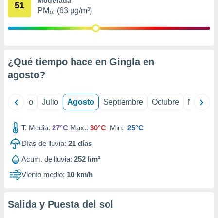
Moderada
 seleccionar
51
o.
PM₁₀ (63 µg/m³)
calización
precisa e
ión mediante
¿Qué tiempo hace en Gingla en
, publicidad
agosto
?
dos,
 publicidad
,
yo
Junio
Julio
Agosto
Septiembre
Octubre
Noviemb
ón de
 desarrollo
s.
T. Media:
27°C
Max.:
30°C
Min:
25°C
tros 1199
Días de lluvia:
21
días
ios
Acum. de lluvia:
252 l/m²
Viento medio:
10 km/h
Salida y Puesta del sol