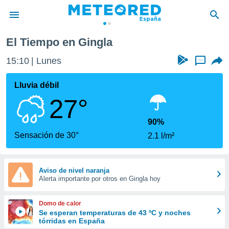
El Tiempo en Gingla
privacidad
15:10
Lunes
...
o de
tiempo.com)
borado por
Lluvia débil
es para
27°
ue la
 que se
e calidad.
90%
eder a este
Sensación de 30°
2.1 l/m²
ediante las
opciones:
ookies y
Aviso de nivel naranja
Alerta importante por otros en Gingla hoy
e forma
d digital
Domo de calor
ada, basada
Se esperan temperaturas de 43 ºC y noches
tórridas en España
mación