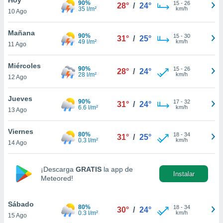
90%
15
-
26
28°
/
24°
35 l/m²
km/h
10 Ago
do en
 mismo.
sultar más
Mañana
90%
15
-
30
31°
/
25°
 en nuestra
49 l/m²
km/h
11 Ago
 Cookies
y
ualquier
Miércoles
90%
15
-
26
28°
/
24°
28 l/m²
km/h
12 Ago
ento
 botón
ación de
Jueves
90%
17
-
32
31°
/
24°
kies
6.6 l/m²
km/h
13 Ago
 disponible
e nuestra
Viernes
80%
18
-
34
.
31°
/
25°
0.3 l/m²
km/h
14 Ago
IVAMENTE,
¡Descarga
GRATIS
la app de
Instalar
Meteored!
as
 a cookies
Sábado
 no aceptar
80%
18
-
34
30°
/
24°
0.3 l/m²
km/h
15 Ago
ón de