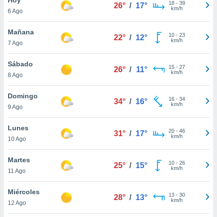
18
-
39
26°
/
17°
km/h
6 Ago
do en
 mismo.
sultar más
Mañana
10
-
23
22°
/
12°
 en nuestra
km/h
7 Ago
 Cookies
y
ualquier
Sábado
15
-
27
26°
/
11°
km/h
8 Ago
ento
 botón
ación de
Domingo
16
-
34
34°
/
16°
kies
km/h
9 Ago
 disponible
e nuestra
Lunes
20
-
46
.
31°
/
17°
km/h
10 Ago
IVAMENTE,
Martes
10
-
26
25°
/
15°
km/h
11 Ago
as
 a cookies
Miércoles
13
-
30
28°
/
13°
km/h
 no aceptar
12 Ago
ón de