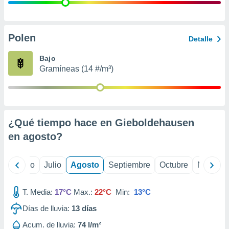
 seleccionar
o.
calización
precisa e
Polen
Detalle
ión mediante
Bajo
, publicidad
Gramíneas (14 #/m³)
dos,
 publicidad
,
ón de
¿Qué tiempo hace en Gieboldehausen
 desarrollo
s.
en
agosto
?
tros 1199
ios
yo
Junio
Julio
Agosto
Septiembre
Octubre
Noviemb
T. Media:
17°C
Max.:
22°C
Min:
13°C
Días de lluvia:
13
días
Acum. de lluvia:
74 l/m²