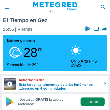
El Tiempo en Gez
privacidad
15:55
Viernes
...
o de
tiempo.com)
borado por
Nubes y claros
es para
28°
ue la
 que se
e calidad.
UV
6 Alto
FPS
eder a este
Sensación de 29°
15-25
ediante las
opciones:
Tormentas fuertes
ookies y
Esta tarde las tormentas dejarán fenómenos
e forma
adversos en 6 comunidades
d digital
¡Descarga
GRATIS
la app de
Instalar
ada, basada
Meteored!
mación