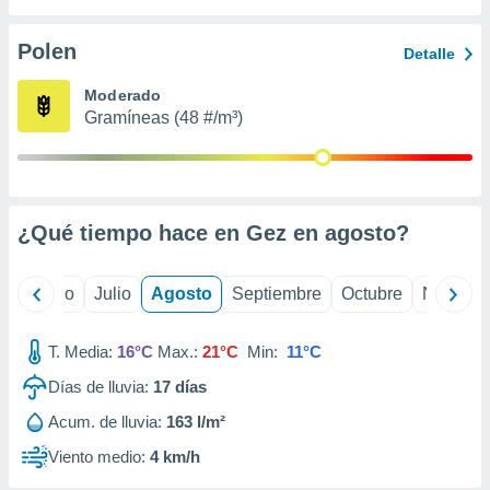
 seleccionar
o.
Polen
Detalle
calización
precisa e
Moderado
ión mediante
Gramíneas (48 #/m³)
, publicidad
dos,
 publicidad
,
¿Qué tiempo hace en Gez en
agosto
?
ón de
 desarrollo
s.
yo
Junio
Julio
Agosto
Septiembre
Octubre
Noviemb
tros 1199
ios
T. Media:
16°C
Max.:
21°C
Min:
11°C
Días de lluvia:
17
días
Acum. de lluvia:
163 l/m²
Viento medio:
4 km/h