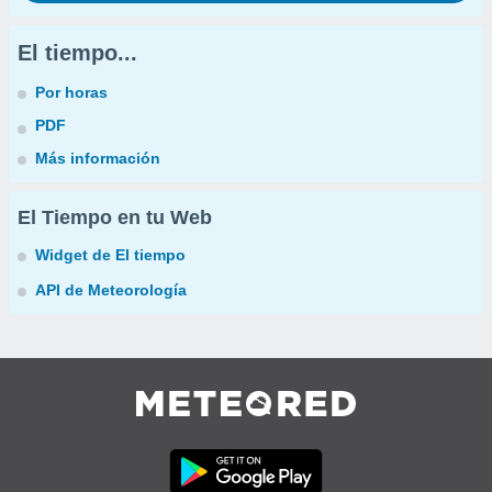
El tiempo...
Por horas
PDF
Más información
El Tiempo en tu Web
Widget de El tiempo
API de Meteorología