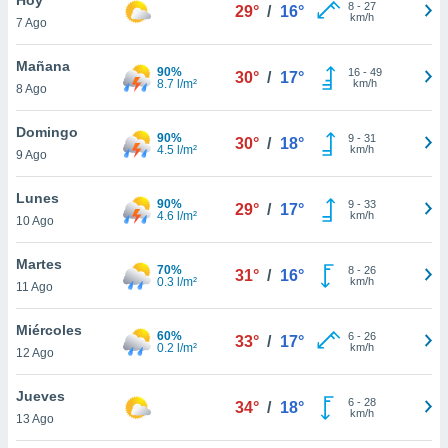
8
-
27
29°
/
16°
km/h
7 Ago
do en
 mismo.
sultar más
Mañana
90%
16
-
49
30°
/
17°
 en nuestra
8.7 l/m²
km/h
8 Ago
 Cookies
y
ualquier
Domingo
90%
9
-
31
30°
/
18°
4.5 l/m²
km/h
9 Ago
ento
 botón
ación de
Lunes
90%
9
-
33
29°
/
17°
kies
4.6 l/m²
km/h
10 Ago
 disponible
e nuestra
Martes
70%
8
-
26
.
31°
/
16°
0.3 l/m²
km/h
11 Ago
IVAMENTE,
Miércoles
60%
6
-
26
33°
/
17°
0.2 l/m²
km/h
12 Ago
as
 a cookies
Jueves
6
-
28
34°
/
18°
km/h
 no aceptar
13 Ago
ón de