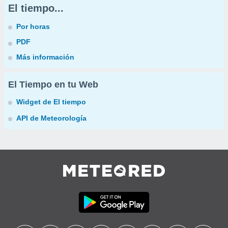
El tiempo...
Por horas
PDF
Más información
El Tiempo en tu Web
Widget de El tiempo
API de Meteorología