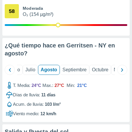
 seleccionar
o.
Moderada
58
O₃ (154 µg/m³)
calización
precisa e
ión mediante
, publicidad
¿Qué tiempo hace en Gerritsen - NY en
dos,
agosto
?
 publicidad
,
ón de
yo
Junio
Julio
Agosto
Septiembre
Octubre
Noviemb
 desarrollo
s.
T. Media:
24°C
Max.:
27°C
Min:
21°C
tros 1199
ios
Días de lluvia:
11
días
Acum. de lluvia:
103 l/m²
Viento medio:
12 km/h
Salida y Puesta del sol