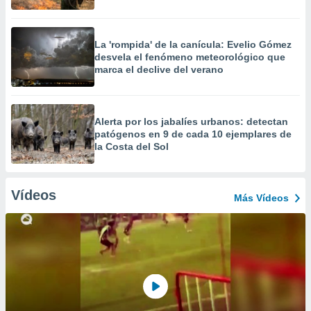
La 'rompida' de la canícula: Evelio Gómez
desvela el fenómeno meteorológico que
marca el declive del verano
Alerta por los jabalíes urbanos: detectan
patógenos en 9 de cada 10 ejemplares de
la Costa del Sol
Vídeos
Más Vídeos