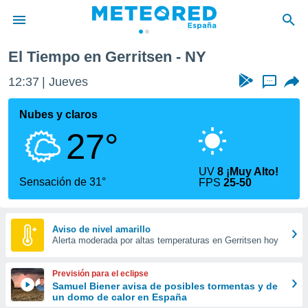
El Tiempo en Gerritsen - NY
privacidad
12:37
Jueves
...
o de
tiempo.com)
borado por
Nubes y claros
es para
27°
ue la
 que se
e calidad.
UV
8 ¡Muy Alto!
eder a este
Sensación de 31°
FPS
25-50
ediante las
opciones:
ookies y
Aviso de nivel amarillo
Alerta moderada por altas temperaturas en Gerritsen hoy
e forma
d digital
Previsión para el eclipse
ada, basada
Samuel Biener avisa de posibles tormentas y de
un domo de calor en España
mación