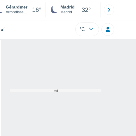
Gérardmer
Madrid
Barcelona
16°
32°
Arrondissement of Saint-Dié-des-Vosges
Madrid
Barcelona
°C
uí