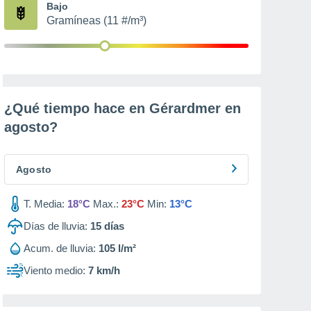
Bajo
Gramíneas (11 #/m³)
¿Qué tiempo hace en Gérardmer en
agosto
?
Agosto
T. Media:
18°C
Max.:
23°C
Min:
13°C
Días de lluvia:
15
días
Acum. de lluvia:
105 l/m²
Viento medio:
7 km/h