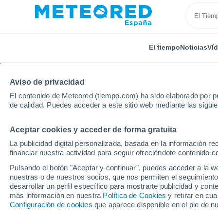
El tiempo
Noticias
Ví
Aviso de privacidad
El contenido de Meteored (tiempo.com) ha sido elaborado por pr
de calidad. Puedes acceder a este sitio web mediante las sigui
Aceptar cookies y acceder de forma gratuita
Inicio
Francia
Gran Este
Vosges
Gérardme
La publicidad digital personalizada, basada en la información r
financiar nuestra actividad para seguir ofreciéndote contenido c
El Tiempo en Gérardme
Pulsando el botón "Aceptar y continuar", puedes acceder a la w
nuestras o de nuestros socios, que nos permiten el seguimiento
22:46
Jueves
desarrollar un perfil específico para mostrarte publicidad y co
más información en nuestra
Política de Cookies
y retirar en cu
Configuración de cookies
que aparece disponible en el pie de n
Cielo despejado