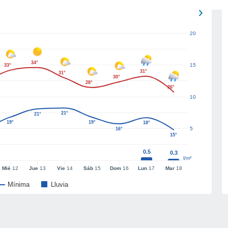
20
34°
15
33°
31°
31°
30°
28°
26°
10
21°
21°
19°
19°
18°
5
16°
15°
0.5
0.3
l/m²
Mié
12
Jue
13
Vie
14
Sáb
15
Dom
16
Lun
17
Mar
18
Mínima
Lluvia