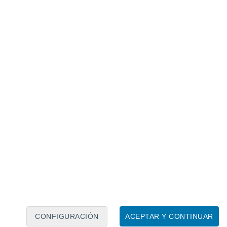
Calendario lunar
Lun
Mar
Mié
Jue
Vie
Sáb
Dom
6
7
8
9
10
11
12
13
14
15
16
17
18
19
CONFIGURACIÓN
ACEPTAR Y CONTINUAR