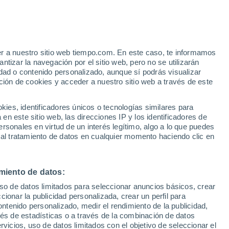
Parte de nieve
Pistas abiertas
Remontes
e
0 / 26
- / 18
er a nuestro sitio web tiempo.com. En este caso, te informamos
:
46%
Km esquiables
Nieve
tizar la navegación por el sitio web, pero no se utilizarán
- / 40
-
dad o contenido personalizado, aunque sí podrás visualizar
ción de cookies y acceder a nuestro sitio web a través de este
 de
es, identificadores únicos o tecnologías similares para
n este sitio web, las direcciones IP y los identificadores de
rsonales en virtud de un interés legítimo, algo a lo que puedes
 temperatura
Radar de lluvia
Satélites
Modelos
 al tratamiento de datos en cualquier momento haciendo clic en
miento de datos:
omingo
Lunes
Martes
Miércoles
uso de datos limitados para seleccionar anuncios básicos, crear
9 Ago
10 Ago
11 Ago
12 Ago
ccionar la publicidad personalizada, crear un perfil para
ontenido personalizado, medir el rendimiento de la publicidad,
vés de estadísticas o a través de la combinación de datos
rvicios, uso de datos limitados con el objetivo de seleccionar el
60%
70%