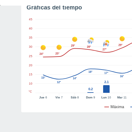
Gráficas del tiempo
45
40
35
29°
29°
30
28°
27°
25°
24°
25
20
18°
17°
15
16°
15°
14°
2.1
12°
10
0.2
°C
Jue
6
Vie
7
Sáb
8
Dom
9
Lun
10
Mar
11
Máxima