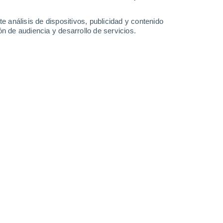
0.2 l/m²
2.1 l/m²
28°
/
18°
27°
/
17°
29°
/
16°
33°
/
19°
e análisis de dispositivos, publicidad y contenido
n de audiencia y desarrollo de servicios.
-
38
km/h
12
-
52
km/h
13
-
28
km/h
13
-
30
km/h
osto
Noroeste
3 Medio
15
-
37 km/h
FPS:
6-10
Noroeste
2 Bajo
14
-
37 km/h
FPS:
no
Noroeste
1 Bajo
12
-
35 km/h
FPS:
no
Noroeste
0 Bajo
12
-
29 km/h
FPS:
no