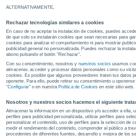
16°
ALTERNATIVAMENTE,
Rechazar tecnologías similares a cookies
Menguant
En caso de no aceptar la instalación de cookies, puedes acced
Iluminada
Sensación de 16°
de que solo se instalarán cookies que sean necesarias para garan
cookies para analizar el comportamiento ni para mostrar publici
publicidad general no personalizada. Puedes rechazar la instala
abono pulsando el botón "Rechazar".
Previsión para el eclipse
Samuel Biener avisa de posibles tormentas y
Con su consentimiento, nosotros y
nuestros socios
usamos cooki
un domo de calor en España
almacenar, acceder y procesar datos personales como su visita e
cookies. Es posible que algunos proveedores traten tus datos pe
El Tiempo 1 - 7 días
Por horas
Actualidad
Mapa de
oponerte. Para ello, puede retirar su consentimiento u oponerse
"Configurar"
o en nuestra
Política de Cookies
en este sitio web.
Nosotros y nuestros socios hacemos el siguiente trata
Mañana
Sábado
D
Hoy
Almacenar la información en un dispositivo y/o acceder a ella, 
7 Ago
8 Ago
6 Ago
perfiles para publicidad personalizada, utilizar perfiles para sele
personalizar el contenido, uso de perfiles para la selección de c
medir el rendimiento del contenido, comprender al público a tra
procedentes de diferentes fuentes, desarrollo y mejora de los se