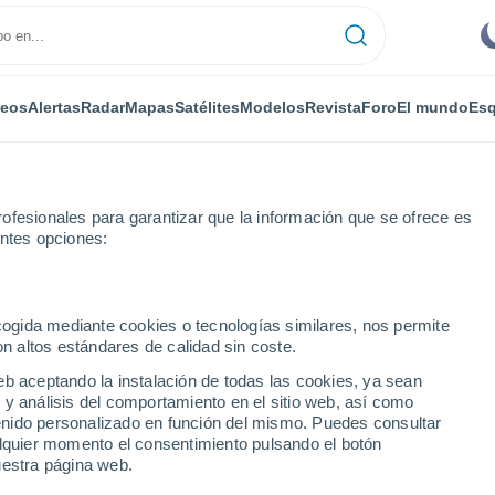
deos
Alertas
Radar
Mapas
Satélites
Modelos
Revista
Foro
El mundo
Esq
ofesionales para garantizar que la información que se ofrece es
entes opciones:
r
ecogida mediante cookies o tecnologías similares, nos permite
on altos estándares de calidad sin coste.
r
eb aceptando la instalación de todas las cookies, ya sean
 y análisis del comportamiento en el sitio web, así como
...
ntenido personalizado en función del mismo. Puedes consultar
alquier momento el consentimiento pulsando el botón
Por horas
uestra página web.
Cielos despejados en las
próximas horas