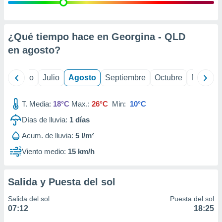
 seleccionar
o.
calización
precisa e
¿Qué tiempo hace en Georgina - QLD
ión mediante
en
agosto
?
, publicidad
yo
Junio
Julio
Agosto
Septiembre
Octubre
Noviemb
dos,
 publicidad
,
T. Media:
18°C
Max.:
26°C
Min:
10°C
ón de
Días de lluvia:
1
días
 desarrollo
s.
Acum. de lluvia:
5 l/m²
tros 1199
Viento medio:
15 km/h
ios
Salida y Puesta del sol
Salida del sol
Puesta del sol
07:12
18:25