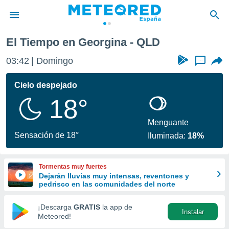
El Tiempo en Georgina - QLD
privacidad
03:42
Domingo
...
o de
tiempo.com)
borado por
Cielo despejado
es para
18°
ue la
 que se
e calidad.
Menguante
eder a este
Sensación de 18°
Iluminada:
18%
ediante las
opciones:
Tormentas muy fuertes
ookies y
Dejarán lluvias muy intensas, reventones y
e forma
pedrisco en las comunidades del norte
d digital
¡Descarga
GRATIS
la app de
Instalar
ada, basada
Meteored!
mación