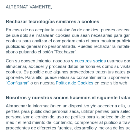
26°
ALTERNATIVAMENTE,
Rechazar tecnologías similares a cookies
UV
6 Alto
En caso de no aceptar la instalación de cookies, puedes acced
Sensación de 28°
FPS
15-25
de que solo se instalarán cookies que sean necesarias para garan
cookies para analizar el comportamiento ni para mostrar publici
publicidad general no personalizada. Puedes rechazar la instala
abono pulsando el botón "Rechazar".
Tormentas fuertes
Esta tarde las tormentas dejarán fenómenos
Con su consentimiento, nosotros y
nuestros socios
usamos cooki
adversos en 6 comunidades
almacenar, acceder y procesar datos personales como su visita e
cookies. Es posible que algunos proveedores traten tus datos pe
El Tiempo 1 - 7 días
Por horas
Actualidad
Mapa d
oponerte. Para ello, puede retirar su consentimiento u oponerse
"Configurar"
o en nuestra
Política de Cookies
en este sitio web.
Nosotros y nuestros socios hacemos el siguiente trata
Mañana
Domingo
Hoy
Almacenar la información en un dispositivo y/o acceder a ella, 
8 Ago
9 Ago
7 Ago
perfiles para publicidad personalizada, utilizar perfiles para sele
personalizar el contenido, uso de perfiles para la selección de c
medir el rendimiento del contenido, comprender al público a tra
procedentes de diferentes fuentes, desarrollo y mejora de los se
50%
30%