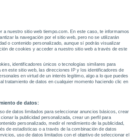
Aviso de nivel amarillo
Alerta moderada por altas
temperaturas en Georgica hoy
er a nuestro sitio web tiempo.com. En este caso, te informamos
tizar la navegación por el sitio web, pero no se utilizarán
dad o contenido personalizado, aunque sí podrás visualizar
ción de cookies y acceder a nuestro sitio web a través de este
es, identificadores únicos o tecnologías similares para
n este sitio web, las direcciones IP y los identificadores de
rsonales en virtud de un interés legítimo, algo a lo que puedes
e nubosidad
Radar de lluvia
Satélites
Modelos
 al tratamiento de datos en cualquier momento haciendo clic en
miento de datos:
Lunes
Martes
Miércoles
Jueves
uso de datos limitados para seleccionar anuncios básicos, crear
10 Ago
11 Ago
12 Ago
13 Ago
ccionar la publicidad personalizada, crear un perfil para
ontenido personalizado, medir el rendimiento de la publicidad,
vés de estadísticas o a través de la combinación de datos
rvicios, uso de datos limitados con el objetivo de seleccionar el
50%
50%