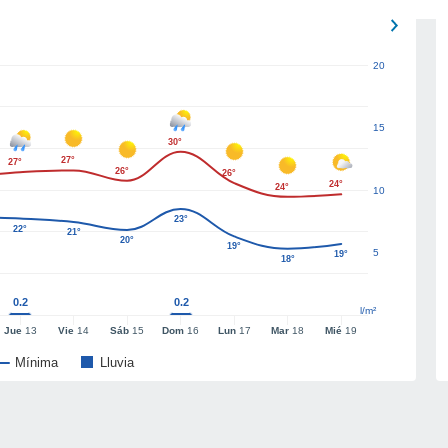
20
15
30°
27°
27°
26°
26°
24°
24°
10
23°
22°
21°
20°
19°
5
19°
18°
0.2
0.2
l/m²
Jue
13
Vie
14
Sáb
15
Dom
16
Lun
17
Mar
18
Mié
19
Mínima
Lluvia