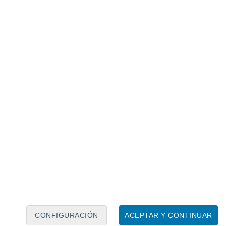
Calendario lunar
Lun
Mar
Mié
Jue
Vie
Sáb
Dom
7
8
9
10
11
12
13
14
15
16
17
18
19
20
CONFIGURACIÓN
ACEPTAR Y CONTINUAR