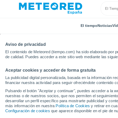
El tiempo
Noticias
Ví
Aviso de privacidad
El contenido de Meteored (tiempo.com) ha sido elaborado por pr
de calidad. Puedes acceder a este sitio web mediante las sigui
Aceptar cookies y acceder de forma gratuita
Inicio
Estados Unidos
Estado de Nueva York
Ge
La publicidad digital personalizada, basada en la información r
financiar nuestra actividad para seguir ofreciéndote contenido c
El Tiempo en Georgica 
Pulsando el botón "Aceptar y continuar", puedes acceder a la w
nuestras o de nuestros socios, que nos permiten el seguimiento
10:36
Viernes
desarrollar un perfil específico para mostrarte publicidad y co
más información en nuestra
Política de Cookies
y retirar en cu
Configuración de cookies
que aparece disponible en el pie de n
Nubes y claros