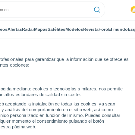
deos
Alertas
Radar
Mapas
Satélites
Modelos
Revista
Foro
El mundo
Esq
ofesionales para garantizar que la información que se ofrece es
entes opciones:
orgica
ecogida mediante cookies o tecnologías similares, nos permite
on altos estándares de calidad sin coste.
- NY
eb aceptando la instalación de todas las cookies, ya sean
 y análisis del comportamiento en el sitio web, así como
...
ntenido personalizado en función del mismo. Puedes consultar
alquier momento el consentimiento pulsando el botón
Por horas
uestra página web.
Cielos nubosos en las próximas
horas