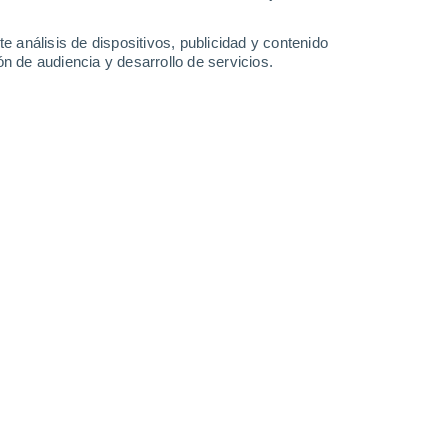
1.2 l/m²
0.2 l/m²
26°
/
22°
28°
/
23°
27°
/
22°
27°
/
22°
e análisis de dispositivos, publicidad y contenido
n de audiencia y desarrollo de servicios.
-
27
km/h
20
-
34
km/h
11
-
23
km/h
8
-
23
km/h
 agosto
Oeste
6 Alto
11
-
22 km/h
FPS:
15-25
Suroeste
7 Alto
10
-
22 km/h
FPS:
15-25
uboso
Suroeste
7 Alto
13
-
24 km/h
FPS:
15-25
uboso
Suroeste
6 Alto
16
-
27 km/h
FPS:
15-25