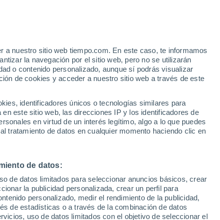
o
er a nuestro sitio web tiempo.com. En este caso, te informamos
tizar la navegación por el sitio web, pero no se utilizarán
dad o contenido personalizado, aunque sí podrás visualizar
ción de cookies y acceder a nuestro sitio web a través de este
 de
es, identificadores únicos o tecnologías similares para
n este sitio web, las direcciones IP y los identificadores de
rsonales en virtud de un interés legítimo, algo a lo que puedes
 lluvia
Radar de lluvia
Satélites
Modelos
 al tratamiento de datos en cualquier momento haciendo clic en
miento de datos:
omingo
Lunes
Martes
Miércoles
uso de datos limitados para seleccionar anuncios básicos, crear
9 Ago
10 Ago
11 Ago
12 Ago
ccionar la publicidad personalizada, crear un perfil para
ontenido personalizado, medir el rendimiento de la publicidad,
vés de estadísticas o a través de la combinación de datos
rvicios, uso de datos limitados con el objetivo de seleccionar el
50%