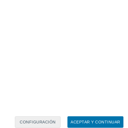
Calendario lunar
Lun
Mar
Mié
Jue
Vie
Sáb
Dom
6
7
8
9
10
11
12
13
14
15
16
17
18
19
CONFIGURACIÓN
ACEPTAR Y CONTINUAR