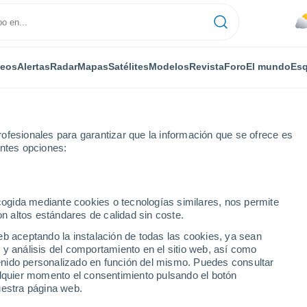
deos
Alertas
Radar
Mapas
Satélites
Modelos
Revista
Foro
El mundo
Esq
ofesionales para garantizar que la información que se ofrece es
entes opciones:
eva
ecogida mediante cookies o tecnologías similares, nos permite
on altos estándares de calidad sin coste.
 NE
eb aceptando la instalación de todas las cookies, ya sean
 y análisis del comportamiento en el sitio web, así como
...
ntenido personalizado en función del mismo. Puedes consultar
alquier momento el consentimiento pulsando el botón
Por horas
uestra página web.
Cielos nubosos en las próximas
horas