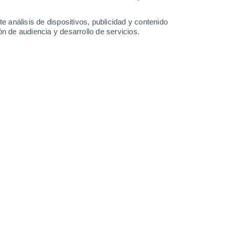
0.7 l/m²
33°
/
22°
33°
/
23°
33°
/
21°
34°
/
22°
e análisis de dispositivos, publicidad y contenido
n de audiencia y desarrollo de servicios.
-
34
km/h
19
-
37
km/h
23
-
52
km/h
14
-
50
km/h
agosto
Sur
3 Medio
7
-
17 km/h
FPS:
6-10
uboso
Sureste
3 Medio
8
-
18 km/h
FPS:
6-10
uboso
Sureste
2 Bajo
8
-
19 km/h
FPS:
no
Sureste
1 Bajo
9
-
18 km/h
FPS:
no