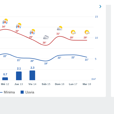
15
34°
32°
31°
29°
29°
29°
10
26°
22°
22°
22°
5
21°
21°
20°
19°
2.3
2.1
0.7
l/m²
Mié
12
Jue
13
Vie
14
Sáb
15
Dom
16
Lun
17
Mar
18
Mínima
Lluvia