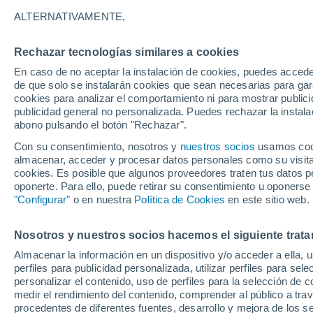
25°
ALTERNATIVAMENTE,
Rechazar tecnologías similares a cookies
UV
3 Medi
En caso de no aceptar la instalación de cookies, puedes acced
Sensación de 26°
FPS
6-10
de que solo se instalarán cookies que sean necesarias para garan
cookies para analizar el comportamiento ni para mostrar publici
publicidad general no personalizada. Puedes rechazar la instala
abono pulsando el botón "Rechazar".
Previsión para el eclipse
Samuel Biener avisa de posibles tormentas y
Con su consentimiento, nosotros y
nuestros socios
usamos cooki
un domo de calor en España
almacenar, acceder y procesar datos personales como su visita e
cookies. Es posible que algunos proveedores traten tus datos pe
El Tiempo 1 - 7 días
Por horas
Actualidad
Mapa de
oponerte. Para ello, puede retirar su consentimiento u oponerse
"Configurar"
o en nuestra
Política de Cookies
en este sitio web.
Nosotros y nuestros socios hacemos el siguiente trata
Mañana
Sábado
D
Hoy
Almacenar la información en un dispositivo y/o acceder a ella, 
7 Ago
8 Ago
6 Ago
perfiles para publicidad personalizada, utilizar perfiles para sele
personalizar el contenido, uso de perfiles para la selección de c
medir el rendimiento del contenido, comprender al público a tra
procedentes de diferentes fuentes, desarrollo y mejora de los se