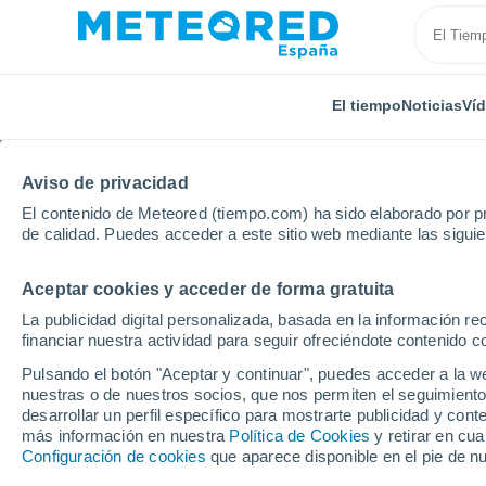
El tiempo
Noticias
Ví
Aviso de privacidad
El contenido de Meteored (tiempo.com) ha sido elaborado por pr
de calidad. Puedes acceder a este sitio web mediante las sigui
Aceptar cookies y acceder de forma gratuita
Inicio
Estados Unidos
Estado de Nebraska
Gen
La publicidad digital personalizada, basada en la información r
financiar nuestra actividad para seguir ofreciéndote contenido c
El Tiempo en Geneva -
Pulsando el botón "Aceptar y continuar", puedes acceder a la w
nuestras o de nuestros socios, que nos permiten el seguimiento
15:07
Jueves
desarrollar un perfil específico para mostrarte publicidad y co
más información en nuestra
Política de Cookies
y retirar en cu
Configuración de cookies
que aparece disponible en el pie de n
Cubierto