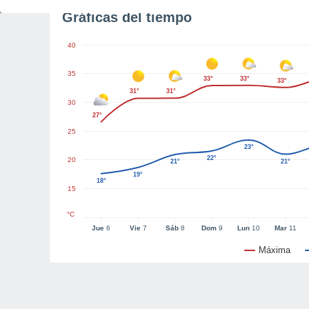
Gráficas del tiempo
40
35
33°
33°
33°
31°
31°
30
27°
25
23°
22°
20
21°
21°
19°
18°
15
°C
Jue
6
Vie
7
Sáb
8
Dom
9
Lun
10
Mar
11
Máxima