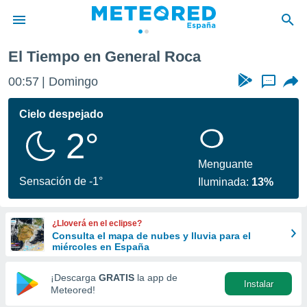
El Tiempo en General Roca
privacidad
00:57
Domingo
...
o de
tiempo.com)
borado por
Cielo despejado
es para
2°
ue la
 que se
e calidad.
Menguante
eder a este
Sensación de -1°
Iluminada:
13%
ediante las
opciones:
¿Lloverá en el eclipse?
ookies y
Consulta el mapa de nubes y lluvia para el
e forma
miércoles en España
d digital
¡Descarga
GRATIS
la app de
Instalar
ada, basada
Meteored!
mación