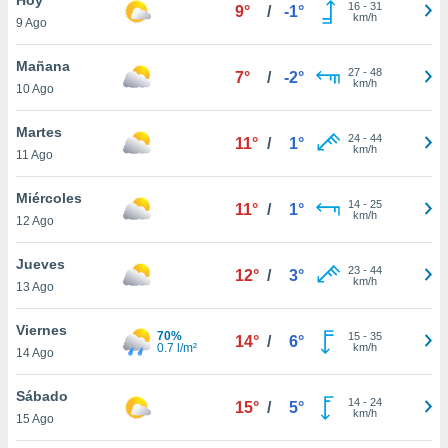
16
-
31
9°
/
-1°
km/h
9 Ago
do en
 mismo.
sultar más
Mañana
27
-
48
7°
/
-2°
 en nuestra
km/h
10 Ago
 Cookies
y
ualquier
Martes
24
-
44
11°
/
1°
km/h
11 Ago
ento
 botón
ación de
Miércoles
14
-
25
11°
/
1°
kies
km/h
12 Ago
 disponible
e nuestra
Jueves
23
-
44
.
12°
/
3°
km/h
13 Ago
IVAMENTE,
Viernes
70%
15
-
35
14°
/
6°
0.7 l/m²
km/h
14 Ago
as
 a cookies
Sábado
14
-
24
15°
/
5°
km/h
 no aceptar
15 Ago
ón de