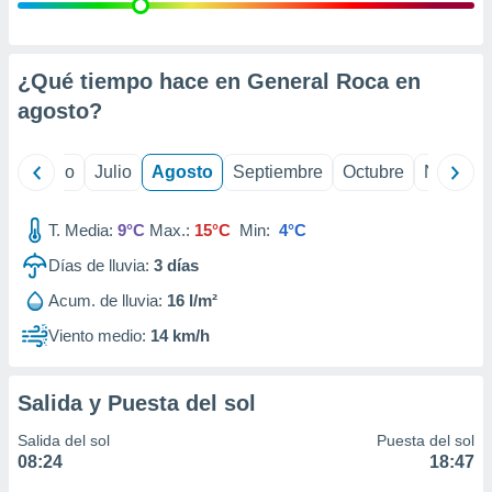
 seleccionar
o.
calización
precisa e
¿Qué tiempo hace en General Roca en
ión mediante
agosto
?
, publicidad
yo
Junio
Julio
Agosto
Septiembre
Octubre
Noviemb
dos,
 publicidad
,
T. Media:
9°C
Max.:
15°C
Min:
4°C
ón de
Días de lluvia:
3
días
 desarrollo
s.
Acum. de lluvia:
16 l/m²
tros 1199
Viento medio:
14 km/h
ios
Salida y Puesta del sol
Salida del sol
Puesta del sol
08:24
18:47