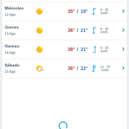
uedes
uestro sitio
Miércoles
9
-
25
35°
/
19°
.com. En
km/h
12 Ago
te
 de que
Jueves
talarán
6
-
20
36°
/
21°
km/h
13 Ago
e sean
para
a
Viernes
4
-
19
38°
/
21°
por el sitio
km/h
14 Ago
o se
cookies para
Sábado
12
-
70
36°
/
22°
km/h
15 Ago
nto ni para
licidad o
ado, aunque
sualizar
general no
ada. Puedes
 instalación
y acceder a
io web a
ste abono