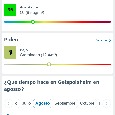
 seleccionar
o.
Aceptable
36
O₃ (89 µg/m³)
calización
precisa e
ión mediante
, publicidad
Polen
Detalle
dos,
 publicidad
Bajo
,
Gramíneas (12 #/m³)
ón de
 desarrollo
s.
tros 1199
ios
¿Qué tiempo hace en Geispolsheim en
agosto
?
yo
Junio
Julio
Agosto
Septiembre
Octubre
Noviemb