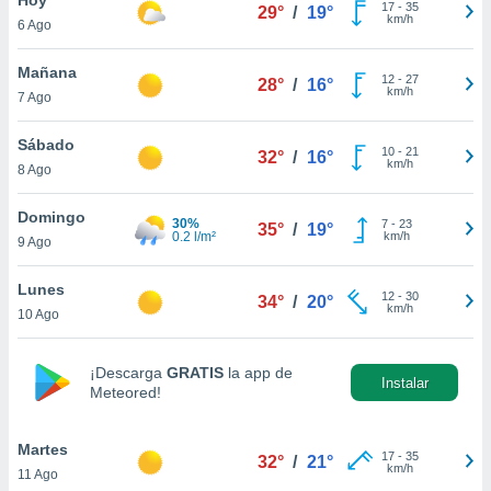
17
-
35
29°
/
19°
km/h
6 Ago
do en
 mismo.
sultar más
Mañana
12
-
27
28°
/
16°
 en nuestra
km/h
7 Ago
 Cookies
y
ualquier
Sábado
10
-
21
32°
/
16°
km/h
8 Ago
ento
 botón
ación de
Domingo
30%
7
-
23
35°
/
19°
kies
0.2 l/m²
km/h
9 Ago
 disponible
e nuestra
Lunes
12
-
30
.
34°
/
20°
km/h
10 Ago
IVAMENTE,
¡Descarga
GRATIS
la app de
Instalar
Meteored!
as
 a cookies
Martes
 no aceptar
17
-
35
32°
/
21°
km/h
11 Ago
ón de