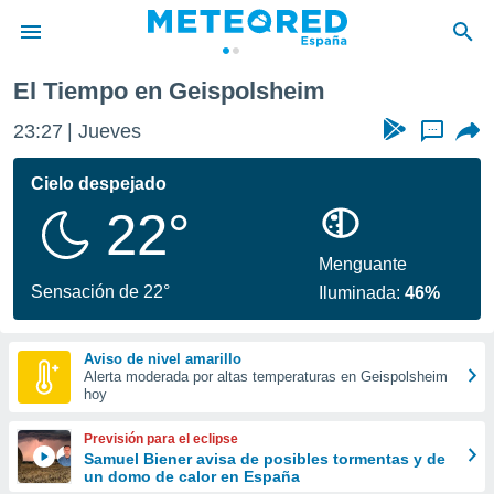
El Tiempo en Geispolsheim
privacidad
23:27
Jueves
...
o de
tiempo.com)
borado por
Cielo despejado
es para
22°
ue la
 que se
e calidad.
Menguante
eder a este
Sensación de 22°
Iluminada:
46%
ediante las
opciones:
Aviso de nivel amarillo
ookies y
Alerta moderada por altas temperaturas en Geispolsheim
e forma
hoy
d digital
Previsión para el eclipse
ada, basada
Samuel Biener avisa de posibles tormentas y de
un domo de calor en España
mación