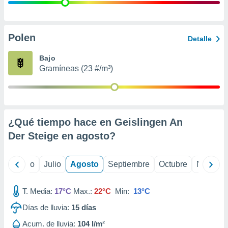
 seleccionar
o.
calización
precisa e
Polen
Detalle
ión mediante
Bajo
, publicidad
Gramíneas (23 #/m³)
dos,
 publicidad
,
ón de
¿Qué tiempo hace en Geislingen An
 desarrollo
s.
Der Steige en
agosto
?
tros 1199
ios
yo
Junio
Julio
Agosto
Septiembre
Octubre
Noviemb
T. Media:
17°C
Max.:
22°C
Min:
13°C
Días de lluvia:
15
días
Acum. de lluvia:
104 l/m²