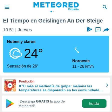
ige
El Tiempo en Geislingen An Der Steige
privacidad
10:51
Jueves
...
o de
tiempo.com)
borado por
Nubes y claros
es para
24°
ue la
 que se
e calidad.
Noroeste
eder a este
Sensación de 26°
11
26 km/h
ediante las
opciones:
Predicción
ookies y
8 ºC más al mediodía de golpe: mañana las
e forma
temperaturas se dispararán en las comunidades
del norte
d digital
¡Descarga
GRATIS
la app de
Instalar
ada, basada
Meteored!
mación