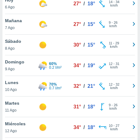
14
-
34
27°
/
18°
km/h
6 Ago
do en
 mismo.
sultar más
Mañana
9
-
26
27°
/
15°
 en nuestra
km/h
7 Ago
 Cookies
y
ualquier
Sábado
11
-
29
30°
/
15°
km/h
8 Ago
ento
 botón
ación de
Domingo
60%
12
-
31
34°
/
19°
kies
0.2 l/m²
km/h
9 Ago
 disponible
e nuestra
Lunes
70%
12
-
32
.
32°
/
21°
0.7 l/m²
km/h
10 Ago
IVAMENTE,
Martes
9
-
26
31°
/
18°
km/h
11 Ago
as
 a cookies
Miércoles
10
-
27
34°
/
18°
km/h
 no aceptar
12 Ago
ón de