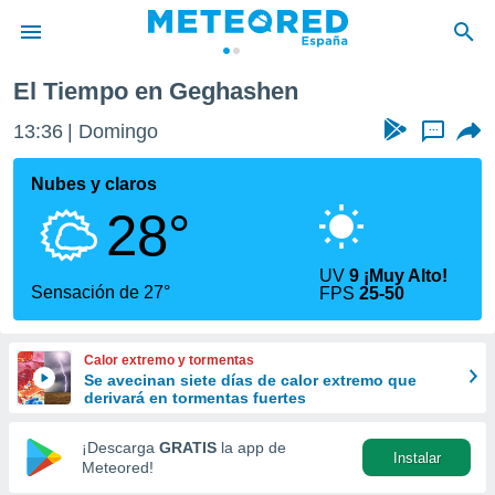
El Tiempo en Geghashen
privacidad
13:36
Domingo
...
o de
tiempo.com)
borado por
Nubes y claros
es para
28°
ue la
 que se
e calidad.
UV
9 ¡Muy Alto!
eder a este
Sensación de 27°
FPS
25-50
ediante las
opciones:
Calor extremo y tormentas
ookies y
Se avecinan siete días de calor extremo que
e forma
derivará en tormentas fuertes
d digital
¡Descarga
GRATIS
la app de
Instalar
ada, basada
Meteored!
mación