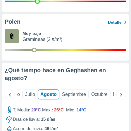
 seleccionar
o.
calización
precisa e
Polen
Detalle
ión mediante
Muy bajo
, publicidad
Gramíneas (2 #/m³)
dos,
 publicidad
,
ón de
¿Qué tiempo hace en Geghashen en
 desarrollo
s.
agosto
?
tros 1199
ios
yo
Junio
Julio
Agosto
Septiembre
Octubre
Noviemb
T. Media:
20°C
Max.:
26°C
Min:
14°C
Días de lluvia:
15
días
Acum. de lluvia:
48 l/m²