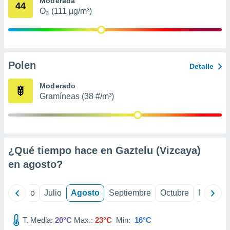
Moderada
 seleccionar
44
o.
O₃ (111 µg/m³)
calización
precisa e
ión mediante
Polen
, publicidad
Detalle
dos,
Moderado
 publicidad
Gramíneas (38 #/m³)
,
ón de
 desarrollo
s.
¿Qué tiempo hace en Gaztelu (Vizcaya)
tros 1199
ios
en
agosto
?
yo
Junio
Julio
Agosto
Septiembre
Octubre
Noviemb
T. Media:
20°C
Max.:
23°C
Min:
16°C