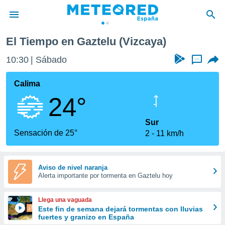
El Tiempo en Gaztelu (Vizcaya)
privacidad
10:30
Sábado
...
o de
tiempo.com)
borado por
Calima
es para
24°
ue la
 que se
e calidad.
Sur
eder a este
Sensación de 25°
2
11 km/h
ediante las
opciones:
ookies y
Aviso de nivel naranja
Alerta importante por tormenta en Gaztelu hoy
e forma
d digital
Llega una vaguada
ada, basada
Este fin de semana dejará tormentas con lluvias
fuertes y granizo en España
mación