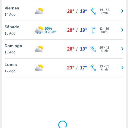
uedes
uestro sitio
Viernes
14
-
34
29°
/
19°
.com. En
km/h
14 Ago
te
 de que
Sábado
50%
talarán
11
-
36
28°
/
19°
0.2 l/m²
km/h
15 Ago
e sean
para
a
Domingo
16
-
42
26°
/
19°
por el sitio
km/h
16 Ago
o se
cookies para
Lunes
13
-
33
23°
/
17°
km/h
17 Ago
nto ni para
licidad o
ado, aunque
sualizar
general no
ada. Puedes
 instalación
y acceder a
io web a
ste abono