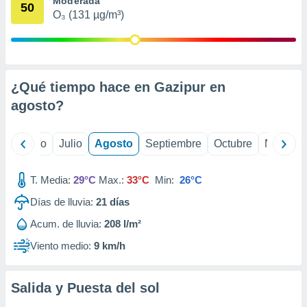
Moderada
 seleccionar
50
o.
O₃ (131 µg/m³)
calización
precisa e
ión mediante
¿Qué tiempo hace en Gazipur en
, publicidad
agosto
?
dos,
 publicidad
,
yo
Junio
Julio
Agosto
Septiembre
Octubre
Noviemb
ón de
 desarrollo
s.
T. Media:
29°C
Max.:
33°C
Min:
26°C
tros 1199
Días de lluvia:
21
días
ios
Acum. de lluvia:
208 l/m²
Viento medio:
9 km/h
Salida y Puesta del sol