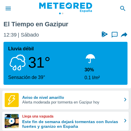
El Tiempo en Gazipur
privacidad
12:39
Sábado
...
o de
tiempo.com)
borado por
Lluvia débil
es para
31°
ue la
 que se
e calidad.
30%
eder a este
Sensación de 39°
0.1 l/m²
ediante las
opciones:
ookies y
Aviso de nivel amarillo
Alerta moderada por tormenta en Gazipur hoy
e forma
d digital
Llega una vaguada
ada, basada
Este fin de semana dejará tormentas con lluvias
fuertes y granizo en España
mación