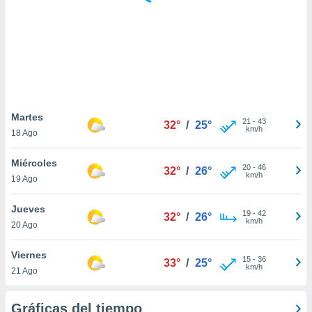
 botón
.
nto,
cios
kies,
ores únicos
Martes
21
-
43
as similares
32°
/
25°
km/h
18 Ago
nar,
rocesar
Miércoles
onales como
20
-
46
32°
/
26°
km/h
 este sitio
19 Ago
recciones IP
ficadores de
Jueves
19
-
42
32°
/
26°
 posible
km/h
20 Ago
s
 traten tus
Viernes
nales en
15
-
36
33°
/
25°
km/h
 interés
21 Ago
go a lo que
nerte. Para
Gráficas del tiempo
retirar su