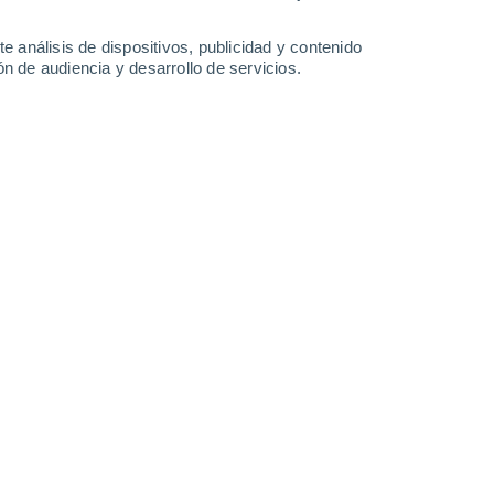
21°
/
10°
22°
/
11°
21°
/
11°
20°
/
10°
e análisis de dispositivos, publicidad y contenido
n de audiencia y desarrollo de servicios.
-
22
km/h
9
-
25
km/h
12
-
28
km/h
11
-
24
km/h
6 de agosto
Noroeste
2 Bajo
21
-
46 km/h
FPS:
no
Noroeste
3 Medio
22
-
46 km/h
FPS:
6-10
Noroeste
4 Medio
20
-
45 km/h
FPS:
6-10
Noroeste
4 Medio
20
-
44 km/h
FPS:
6-10