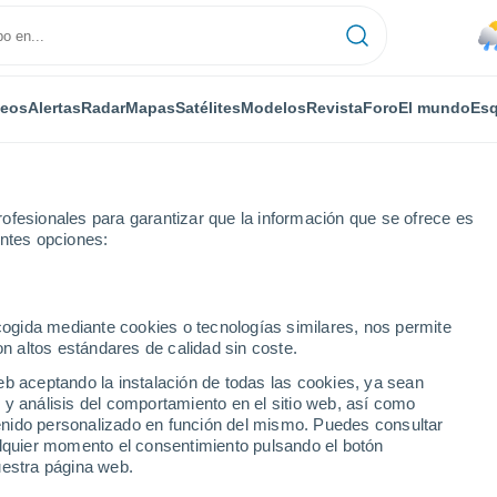
deos
Alertas
Radar
Mapas
Satélites
Modelos
Revista
Foro
El mundo
Esq
ofesionales para garantizar que la información que se ofrece es
entes opciones:
ecogida mediante cookies o tecnologías similares, nos permite
on altos estándares de calidad sin coste.
ake - SK
eb aceptando la instalación de todas las cookies, ya sean
 y análisis del comportamiento en el sitio web, así como
...
ntenido personalizado en función del mismo. Puedes consultar
alquier momento el consentimiento pulsando el botón
Por horas
uestra página web.
Lluvias débiles en las próximas
horas