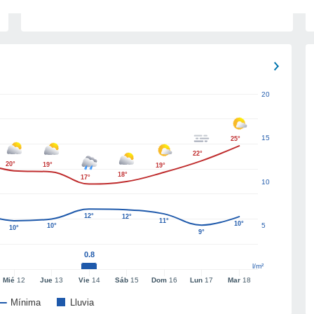
20
15
25°
22°
20°
19°
19°
18°
17°
10
12°
12°
11°
10°
5
10°
10°
9°
0.8
l/m²
Mié
12
Jue
13
Vie
14
Sáb
15
Dom
16
Lun
17
Mar
18
Mínima
Lluvia