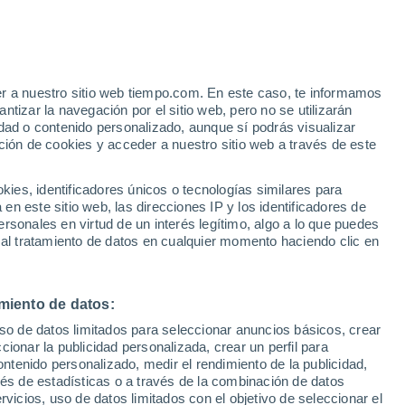
er a nuestro sitio web tiempo.com. En este caso, te informamos
/h
tizar la navegación por el sitio web, pero no se utilizarán
dad o contenido personalizado, aunque sí podrás visualizar
ción de cookies y acceder a nuestro sitio web a través de este
 de
es, identificadores únicos o tecnologías similares para
n este sitio web, las direcciones IP y los identificadores de
rsonales en virtud de un interés legítimo, algo a lo que puedes
 lluvia
Radar de lluvia
Satélites
Modelos
 al tratamiento de datos en cualquier momento haciendo clic en
miento de datos:
omingo
Lunes
Martes
Miércoles
uso de datos limitados para seleccionar anuncios básicos, crear
9 Ago
10 Ago
11 Ago
12 Ago
ccionar la publicidad personalizada, crear un perfil para
ontenido personalizado, medir el rendimiento de la publicidad,
vés de estadísticas o a través de la combinación de datos
rvicios, uso de datos limitados con el objetivo de seleccionar el