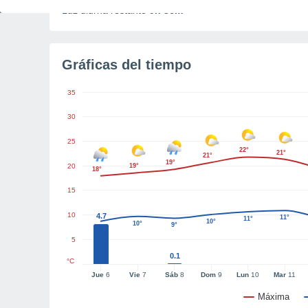
Luz diurna restante
9h 36m
Gráficas del tiempo
35
30
25
22°
21°
21°
19°
20
19°
18°
15
10
4.7
11°
11°
10°
10°
9°
9°
5
0.1
°C
Jue
6
Vie
7
Sáb
8
Dom
9
Lun
10
Mar
11
Máxima