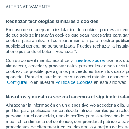
13°
ALTERNATIVAMENTE,
Rechazar tecnologías similares a cookies
Noroeste
En caso de no aceptar la instalación de cookies, puedes acced
Sensación de 13°
21
-
46 km
de que solo se instalarán cookies que sean necesarias para garan
cookies para analizar el comportamiento ni para mostrar publici
publicidad general no personalizada. Puedes rechazar la instala
abono pulsando el botón "Rechazar".
Previsión para el eclipse
Samuel Biener avisa de posibles tormentas y
Con su consentimiento, nosotros y
nuestros socios
usamos cooki
un domo de calor en España
almacenar, acceder y procesar datos personales como su visita e
cookies. Es posible que algunos proveedores traten tus datos pe
El Tiempo 1 - 7 días
Por horas
Actualidad
Mapa de
oponerte. Para ello, puede retirar su consentimiento u oponerse
"Configurar"
o en nuestra
Política de Cookies
en este sitio web.
Nosotros y nuestros socios hacemos el siguiente trata
Mañana
Sábado
D
Hoy
Almacenar la información en un dispositivo y/o acceder a ella, 
7 Ago
8 Ago
6 Ago
perfiles para publicidad personalizada, utilizar perfiles para sele
personalizar el contenido, uso de perfiles para la selección de c
medir el rendimiento del contenido, comprender al público a tra
procedentes de diferentes fuentes, desarrollo y mejora de los se
30%
90%