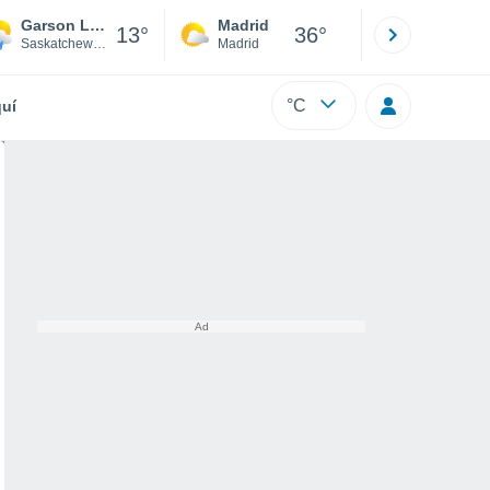
Garson Lake
Madrid
Barcelona
13°
36°
Saskatchewan
Madrid
Barcelona
°C
uí