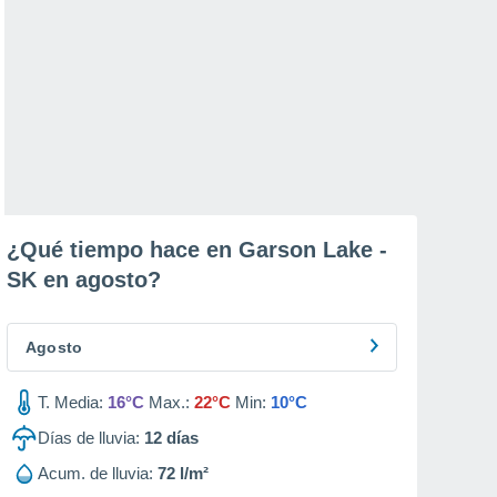
¿Qué tiempo hace en Garson Lake -
SK en
agosto
?
Agosto
T. Media:
16°C
Max.:
22°C
Min:
10°C
Días de lluvia:
12
días
Acum. de lluvia:
72 l/m²