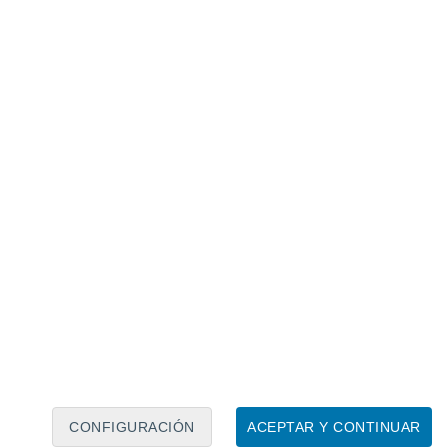
Calendario lunar
Lun
Mar
Mié
Jue
Vie
Sáb
Dom
6
7
8
9
10
11
12
13
14
15
16
17
18
19
CONFIGURACIÓN
ACEPTAR Y CONTINUAR