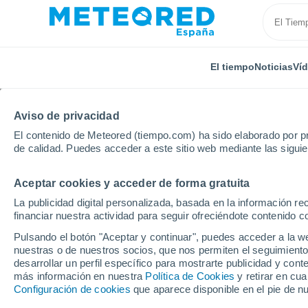
El tiempo
Noticias
Ví
Aviso de privacidad
El contenido de Meteored (tiempo.com) ha sido elaborado por pr
de calidad. Puedes acceder a este sitio web mediante las sigui
Aceptar cookies y acceder de forma gratuita
Inicio
Canadá
Saskatchewan
Garson Lake
La publicidad digital personalizada, basada en la información r
financiar nuestra actividad para seguir ofreciéndote contenido c
El Tiempo en Garson L
Pulsando el botón "Aceptar y continuar", puedes acceder a la w
nuestras o de nuestros socios, que nos permiten el seguimiento
12:28
Jueves
desarrollar un perfil específico para mostrarte publicidad y co
más información en nuestra
Política de Cookies
y retirar en cu
Configuración de cookies
que aparece disponible en el pie de n
Cubierto