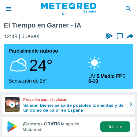
El Tiempo en Garner - IA
privacidad
12:48
Jueves
...
o de
tiempo.com)
borado por
Parcialmente nuboso
es para
24°
ue la
 que se
e calidad.
UV
5 Medio
FPS
eder a este
Sensación de 25°
6-10
ediante las
opciones:
Previsión para el eclipse
ookies y
Samuel Biener avisa de posibles tormentas y de
e forma
un domo de calor en España
d digital
¡Descarga
GRATIS
la app de
Instalar
ada, basada
Meteored!
mación