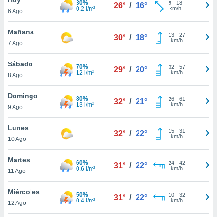
30%
9
-
18
26°
/
16°
0.2 l/m²
km/h
6 Ago
do en
 mismo.
sultar más
Mañana
13
-
27
30°
/
18°
 en nuestra
km/h
7 Ago
 Cookies
y
ualquier
Sábado
70%
32
-
57
29°
/
20°
12 l/m²
km/h
8 Ago
ento
 botón
ación de
Domingo
80%
26
-
61
32°
/
21°
kies
13 l/m²
km/h
9 Ago
 disponible
e nuestra
Lunes
15
-
31
.
32°
/
22°
km/h
10 Ago
IVAMENTE,
Martes
60%
24
-
42
31°
/
22°
0.6 l/m²
km/h
11 Ago
as
 a cookies
Miércoles
50%
10
-
32
31°
/
22°
0.4 l/m²
km/h
 no aceptar
12 Ago
ón de