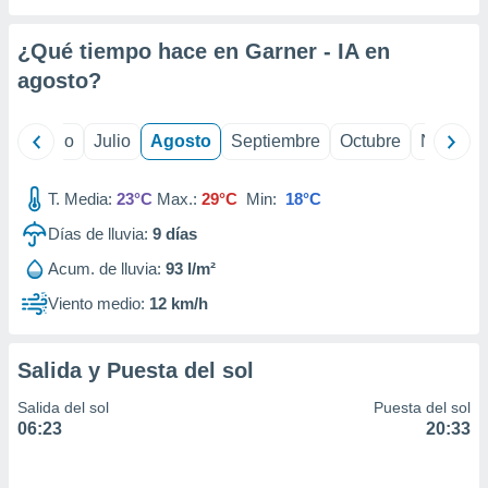
 seleccionar
o.
¿Qué tiempo hace en Garner - IA en
calización
precisa e
agosto
?
ión mediante
, publicidad
yo
Junio
Julio
Agosto
Septiembre
Octubre
Noviemb
dos,
T. Media:
23°C
Max.:
29°C
Min:
18°C
 publicidad
,
Días de lluvia:
9
días
ón de
 desarrollo
Acum. de lluvia:
93 l/m²
s.
Viento medio:
12 km/h
tros 1199
ios
Salida y Puesta del sol
Salida del sol
Puesta del sol
06:23
20:33