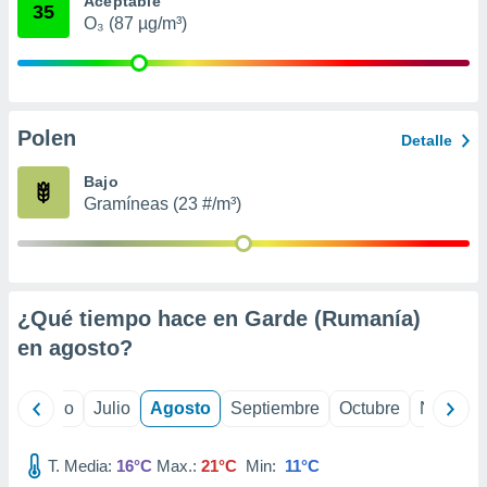
Aceptable
 seleccionar
35
o.
O₃ (87 µg/m³)
calización
precisa e
ión mediante
Polen
, publicidad
Detalle
dos,
Bajo
 publicidad
Gramíneas (23 #/m³)
,
ón de
 desarrollo
s.
¿Qué tiempo hace en Garde (Rumanía)
tros 1199
ios
en
agosto
?
yo
Junio
Julio
Agosto
Septiembre
Octubre
Noviemb
T. Media:
16°C
Max.:
21°C
Min:
11°C