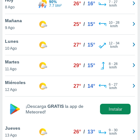
90%
7
-
27
26°
/
16°
7.7 l/m²
km/h
8 Ago
do en
 mismo.
sultar más
Mañana
10
-
28
25°
/
15°
 en nuestra
km/h
9 Ago
 Cookies
y
ualquier
Lunes
12
-
34
27°
/
15°
km/h
10 Ago
ento
 botón
ación de
Martes
8
-
28
29°
/
15°
kies
km/h
11 Ago
 disponible
e nuestra
Miércoles
6
-
27
.
27°
/
14°
km/h
12 Ago
IVAMENTE,
¡Descarga
GRATIS
la app de
Instalar
Meteored!
as
 a cookies
Jueves
 no aceptar
9
-
30
26°
/
13°
km/h
13 Ago
ón de