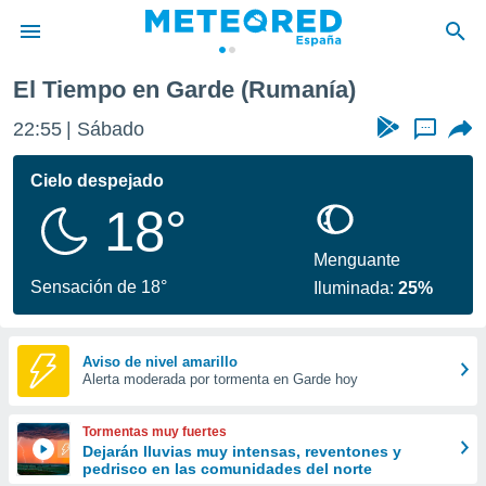
El Tiempo en Garde (Rumanía)
privacidad
22:55
Sábado
...
o de
tiempo.com)
borado por
Cielo despejado
es para
18°
ue la
 que se
e calidad.
Menguante
eder a este
Sensación de 18°
Iluminada:
25%
ediante las
opciones:
ookies y
Aviso de nivel amarillo
Alerta moderada por tormenta en Garde hoy
e forma
d digital
Tormentas muy fuertes
ada, basada
Dejarán lluvias muy intensas, reventones y
pedrisco en las comunidades del norte
mación