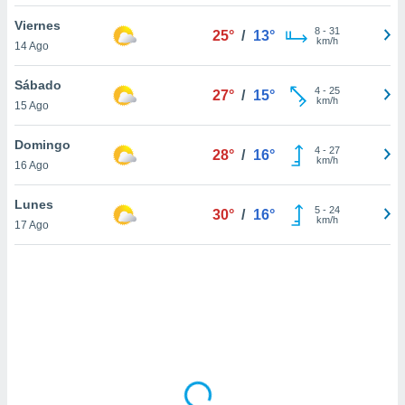
uedes
uestro sitio
Viernes
8
-
31
25°
/
13°
.com. En
km/h
14 Ago
te
 de que
Sábado
talarán
4
-
25
27°
/
15°
km/h
15 Ago
e sean
para
a
Domingo
4
-
27
28°
/
16°
por el sitio
km/h
16 Ago
o se
cookies para
Lunes
5
-
24
30°
/
16°
km/h
17 Ago
nto ni para
licidad o
ado, aunque
sualizar
general no
ada. Puedes
 instalación
y acceder a
io web a
ste abono