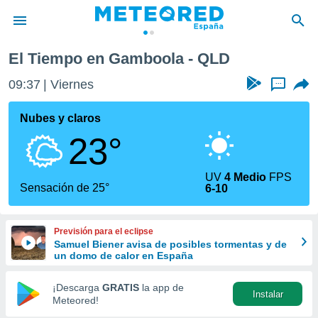
El Tiempo en Gamboola - QLD
privacidad
09:37
Viernes
...
o de
tiempo.com)
borado por
Nubes y claros
es para
23°
ue la
 que se
e calidad.
UV
4 Medio
FPS
eder a este
Sensación de 25°
6-10
ediante las
opciones:
Previsión para el eclipse
ookies y
Samuel Biener avisa de posibles tormentas y de
e forma
un domo de calor en España
d digital
¡Descarga
GRATIS
la app de
Instalar
ada, basada
Meteored!
mación