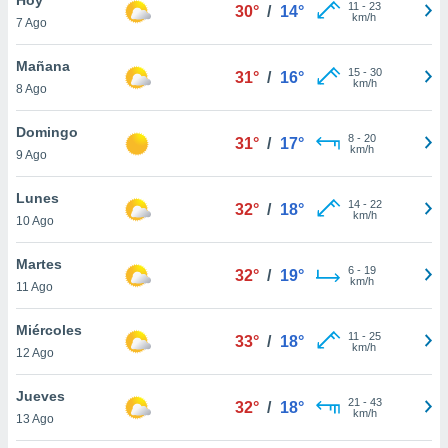
11
-
23
30°
/
14°
km/h
7 Ago
do en
 mismo.
sultar más
Mañana
15
-
30
31°
/
16°
 en nuestra
km/h
8 Ago
 Cookies
y
ualquier
Domingo
8
-
20
31°
/
17°
km/h
9 Ago
ento
 botón
ación de
Lunes
14
-
22
32°
/
18°
kies
km/h
10 Ago
 disponible
e nuestra
Martes
6
-
19
.
32°
/
19°
km/h
11 Ago
IVAMENTE,
Miércoles
11
-
25
33°
/
18°
km/h
12 Ago
as
 a cookies
Jueves
21
-
43
32°
/
18°
km/h
 no aceptar
13 Ago
ón de