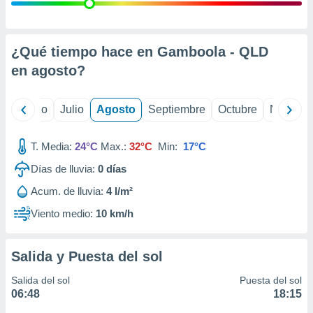
 seleccionar
o.
calización
precisa e
¿Qué tiempo hace en Gamboola - QLD
ión mediante
en
agosto
?
, publicidad
yo
Junio
Julio
Agosto
Septiembre
Octubre
Noviemb
dos,
 publicidad
,
T. Media:
24°C
Max.:
32°C
Min:
17°C
ón de
Días de lluvia:
0
días
 desarrollo
s.
Acum. de lluvia:
4 l/m²
tros 1199
Viento medio:
10 km/h
ios
Salida y Puesta del sol
Salida del sol
Puesta del sol
06:48
18:15