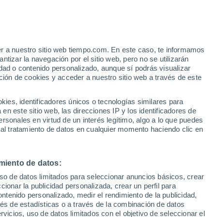
e
er a nuestro sitio web tiempo.com. En este caso, te informamos
:
22%
tizar la navegación por el sitio web, pero no se utilizarán
dad o contenido personalizado, aunque sí podrás visualizar
ción de cookies y acceder a nuestro sitio web a través de este
ias
es, identificadores únicos o tecnologías similares para
n este sitio web, las direcciones IP y los identificadores de
rsonales en virtud de un interés legítimo, algo a lo que puedes
e nubosidad
Radar de lluvia
Satélites
Modelos
 al tratamiento de datos en cualquier momento haciendo clic en
miento de datos:
Martes
Miércoles
Jueves
Viernes
uso de datos limitados para seleccionar anuncios básicos, crear
11 Ago
12 Ago
13 Ago
14 Ago
ccionar la publicidad personalizada, crear un perfil para
ontenido personalizado, medir el rendimiento de la publicidad,
vés de estadísticas o a través de la combinación de datos
rvicios, uso de datos limitados con el objetivo de seleccionar el
90%
90%
80%
70%