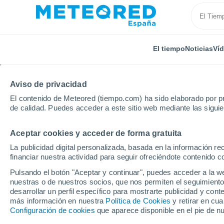
El tiempo
Noticias
Ví
Aviso de privacidad
El contenido de Meteored (tiempo.com) ha sido elaborado por pr
de calidad. Puedes acceder a este sitio web mediante las sigui
Aceptar cookies y acceder de forma gratuita
Inicio
República Dominicana
Bahoruco
Galvan
La publicidad digital personalizada, basada en la información r
financiar nuestra actividad para seguir ofreciéndote contenido c
El Tiempo en Galvan
Pulsando el botón "Aceptar y continuar", puedes acceder a la w
nuestras o de nuestros socios, que nos permiten el seguimiento
04:39
Sábado
desarrollar un perfil específico para mostrarte publicidad y co
más información en nuestra
Política de Cookies
y retirar en cu
Configuración de cookies
que aparece disponible en el pie de n
Nubes y claros