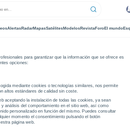
deos
Alertas
Radar
Mapas
Satélites
Modelos
Revista
Foro
El mundo
Esq
ofesionales para garantizar que la información que se ofrece es
entes opciones:
ecogida mediante cookies o tecnologías similares, nos permite
on altos estándares de calidad sin coste.
eb aceptando la instalación de todas las cookies, ya sean
 y análisis del comportamiento en el sitio web, así como
...
ntenido personalizado en función del mismo. Puedes consultar
alquier momento el consentimiento pulsando el botón
Por horas
uestra página web.
Calor Húmedo Sofocante en las
próximas horas