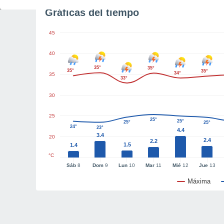
Gráficas del tiempo
45
40
35°
35°
35°
35°
34°
35
33°
30
25
25°
25°
25°
25°
24°
23°
4.4
3.4
20
2.4
2.2
1.5
1.4
°C
Sáb
8
Dom
9
Lun
10
Mar
11
Mié
12
Jue
13
Máxima