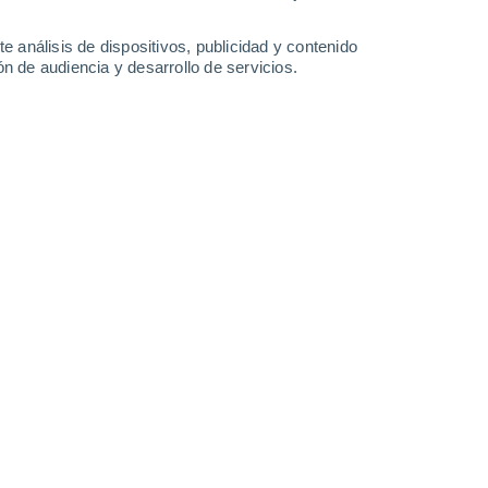
2.2 l/m²
4.4 l/m²
2.4 l/m²
1.1 l/m²
35°
/
25°
34°
/
25°
35°
/
25°
35°
/
24°
e análisis de dispositivos, publicidad y contenido
n de audiencia y desarrollo de servicios.
-
37
km/h
10
-
41
km/h
13
-
45
km/h
15
-
48
km/h
Noreste
0 Bajo
2
-
8 km/h
FPS:
no
Noreste
0 Bajo
2
-
9 km/h
FPS:
no
Este
1 Bajo
2
-
12 km/h
FPS:
no
boso
Sureste
7 Alto
5
-
21 km/h
FPS:
15-25