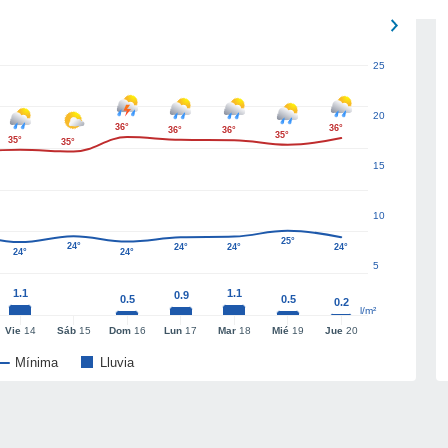
25
20
36°
36°
36°
36°
35°
35°
35°
15
10
25°
24°
24°
24°
24°
24°
24°
5
1.1
1.1
0.9
0.5
0.5
0.2
l/m²
Vie
14
Sáb
15
Dom
16
Lun
17
Mar
18
Mié
19
Jue
20
Mínima
Lluvia