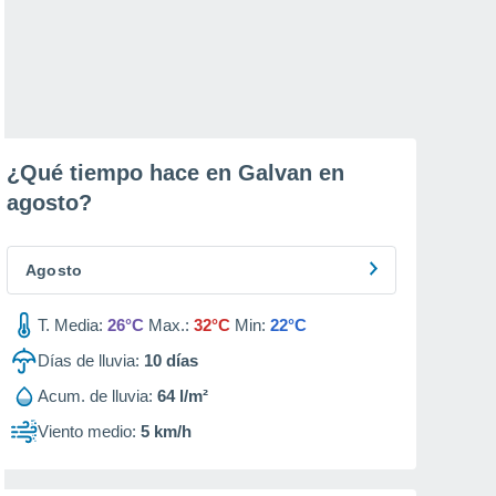
¿Qué tiempo hace en Galvan en
agosto
?
Agosto
T. Media:
26°C
Max.:
32°C
Min:
22°C
Días de lluvia:
10
días
Acum. de lluvia:
64 l/m²
Viento medio:
5 km/h