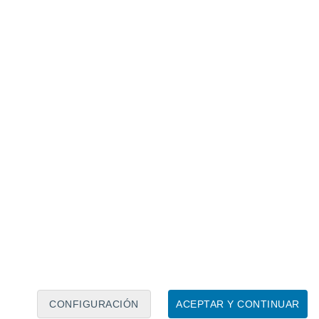
Calendario lunar
Lun
Mar
Mié
Jue
Vie
Sáb
Dom
8
9
10
11
12
13
14
15
16
17
18
19
20
21
CONFIGURACIÓN
ACEPTAR Y CONTINUAR