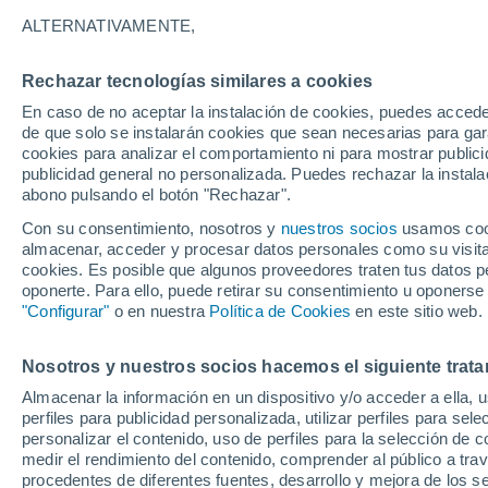
25°
ALTERNATIVAMENTE,
Rechazar tecnologías similares a cookies
Menguant
En caso de no aceptar la instalación de cookies, puedes acced
Iluminada
Sensación de 25°
de que solo se instalarán cookies que sean necesarias para garan
cookies para analizar el comportamiento ni para mostrar publici
publicidad general no personalizada. Puedes rechazar la instala
abono pulsando el botón "Rechazar".
Llega una vaguada
Este fin de semana dejará tormentas con lluv
Con su consentimiento, nosotros y
nuestros socios
usamos cooki
fuertes y granizo en España
almacenar, acceder y procesar datos personales como su visita e
cookies. Es posible que algunos proveedores traten tus datos pe
El Tiempo 1 - 7 días
Por horas
Actualidad
Mapa d
oponerte. Para ello, puede retirar su consentimiento u oponerse
"Configurar"
o en nuestra
Política de Cookies
en este sitio web.
Nosotros y nuestros socios hacemos el siguiente trata
Mañana
Lunes
Hoy
Almacenar la información en un dispositivo y/o acceder a ella, 
9 Ago
10 Ago
8 Ago
perfiles para publicidad personalizada, utilizar perfiles para sele
personalizar el contenido, uso de perfiles para la selección de c
medir el rendimiento del contenido, comprender al público a tra
procedentes de diferentes fuentes, desarrollo y mejora de los se
70%
70%
70%