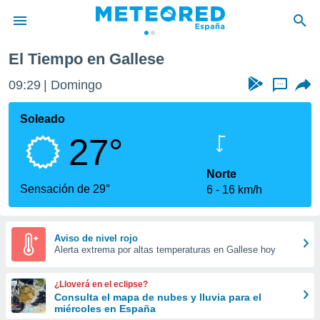
El Tiempo en Gallese
privacidad
09:29
Domingo
...
o de
tiempo.com)
borado por
Soleado
es para
27°
ue la
 que se
e calidad.
Norte
eder a este
Sensación de 29°
6
16 km/h
ediante las
opciones:
ookies y
Aviso de nivel rojo
Alerta extrema por altas temperaturas en Gallese hoy
e forma
d digital
¿Lloverá en el eclipse?
ada, basada
Consulta el mapa de nubes y lluvia para el
miércoles en España
mación