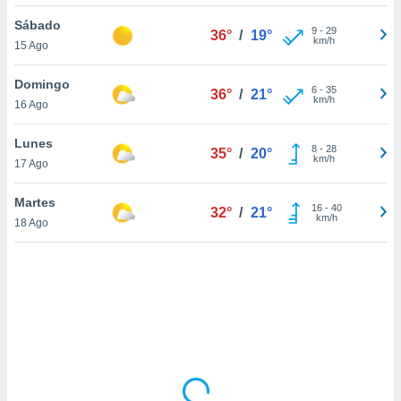
uedes
uestro sitio
Sábado
9
-
29
36°
/
19°
.com. En
km/h
15 Ago
te
 de que
Domingo
talarán
6
-
35
36°
/
21°
km/h
16 Ago
e sean
para
a
Lunes
8
-
28
35°
/
20°
por el sitio
km/h
17 Ago
o se
cookies para
Martes
16
-
40
32°
/
21°
km/h
18 Ago
nto ni para
licidad o
ado, aunque
sualizar
general no
ada. Puedes
 instalación
y acceder a
io web a
ste abono