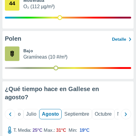
Moderada
 seleccionar
44
o.
O₃ (112 µg/m³)
calización
precisa e
ión mediante
Polen
, publicidad
Detalle
dos,
Bajo
 publicidad
Gramíneas (10 #/m³)
,
ón de
 desarrollo
s.
¿Qué tiempo hace en Gallese en
tros 1199
ios
agosto
?
yo
Junio
Julio
Agosto
Septiembre
Octubre
Noviemb
T. Media:
25°C
Max.:
31°C
Min:
19°C