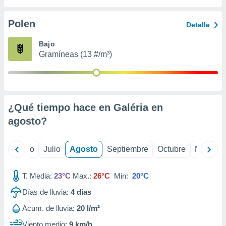
 seleccionar
o.
Polen
Detalle
calización
precisa e
Bajo
ión mediante
Gramíneas (13 #/m³)
, publicidad
dos,
 publicidad
,
¿Qué tiempo hace en Galéria en
ón de
agosto
?
 desarrollo
s.
tros 1199
yo
Junio
Julio
Agosto
Septiembre
Octubre
Noviemb
ios
T. Media:
23°C
Max.:
26°C
Min:
20°C
Días de lluvia:
4
días
Acum. de lluvia:
20 l/m²
Viento medio:
9 km/h