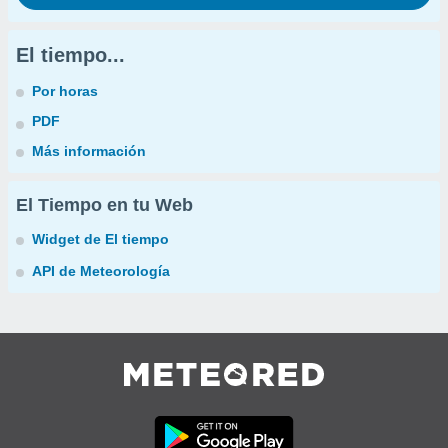
El tiempo...
Por horas
PDF
Más información
El Tiempo en tu Web
Widget de El tiempo
API de Meteorología