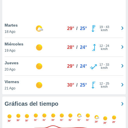
 botón
.
nto,
Martes
19
-
43
29°
/
25°
km/h
18 Ago
cios
kies,
Miércoles
ores únicos
12
-
24
28°
/
24°
km/h
19 Ago
as similares
nar,
rocesar
Jueves
17
-
33
29°
/
24°
onales como
km/h
20 Ago
 este sitio
recciones IP
Viernes
ficadores de
12
-
25
30°
/
25°
km/h
21 Ago
 posible
s
 traten tus
Gráficas del tiempo
nales en
 interés
go a lo que
31°
31°
33°
31°
31°
31°
31°
30°
nerte. Para
30°
30°
29°
29°
28°
retirar su