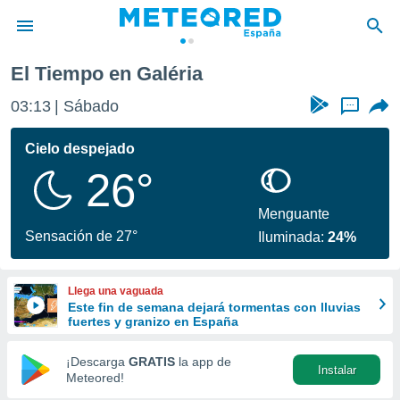
El Tiempo en Galéria
privacidad
03:13
Sábado
...
o de
tiempo.com)
borado por
Cielo despejado
es para
26°
ue la
 que se
e calidad.
Menguante
eder a este
Sensación de 27°
Iluminada:
24%
ediante las
opciones:
Llega una vaguada
ookies y
Este fin de semana dejará tormentas con lluvias
e forma
fuertes y granizo en España
d digital
¡Descarga
GRATIS
la app de
Instalar
ada, basada
Meteored!
mación