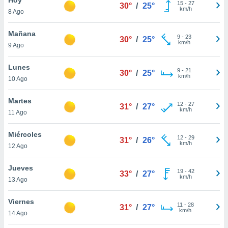
15
-
27
30°
/
25°
km/h
8 Ago
do en
 mismo.
sultar más
Mañana
9
-
23
30°
/
25°
 en nuestra
km/h
9 Ago
 Cookies
y
ualquier
Lunes
9
-
21
30°
/
25°
km/h
10 Ago
ento
 botón
ación de
Martes
12
-
27
31°
/
27°
kies
km/h
11 Ago
 disponible
e nuestra
Miércoles
12
-
29
.
31°
/
26°
km/h
12 Ago
IVAMENTE,
Jueves
19
-
42
33°
/
27°
km/h
13 Ago
as
 a cookies
Viernes
11
-
28
31°
/
27°
km/h
 no aceptar
14 Ago
ón de