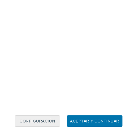
Calendario lunar
Lun
Mar
Mié
Jue
Vie
Sáb
Dom
8
9
10
11
12
13
14
15
16
17
18
19
20
21
CONFIGURACIÓN
ACEPTAR Y CONTINUAR