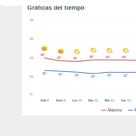
Gráficas del tiempo
35
30
25°
24°
24°
24°
25
24°
24°
22°
21°
21°
21°
21°
20
21°
°C
Sáb
8
Dom
9
Lun
10
Mar
11
Mié
12
Jue
13
Máxima