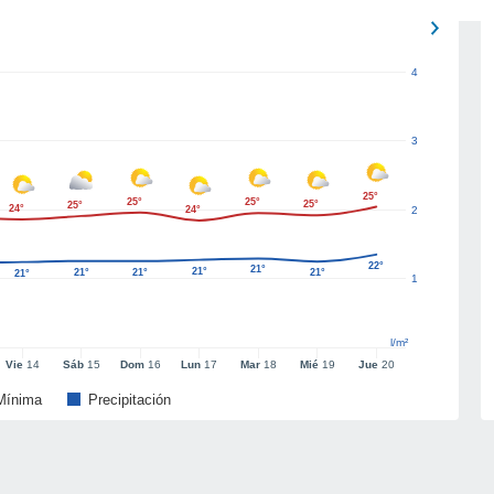
4
3
25°
25°
25°
25°
25°
24°
24°
2
22°
21°
21°
21°
21°
21°
21°
1
l/m²
Vie
14
Sáb
15
Dom
16
Lun
17
Mar
18
Mié
19
Jue
20
Mínima
Precipitación