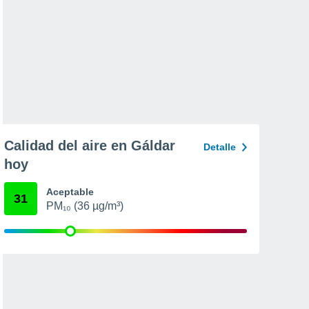
Calidad del aire en Gáldar
Detalle
hoy
Aceptable
31
PM₁₀ (36 µg/m³)