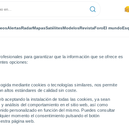
deos
Alertas
Radar
Mapas
Satélites
Modelos
Revista
Foro
El mundo
Esq
ofesionales para garantizar que la información que se ofrece es
entes opciones:
ecogida mediante cookies o tecnologías similares, nos permite
on altos estándares de calidad sin coste.
eb aceptando la instalación de todas las cookies, ya sean
 y análisis del comportamiento en el sitio web, así como
...
ntenido personalizado en función del mismo. Puedes consultar
alquier momento el consentimiento pulsando el botón
Por horas
uestra página web.
Se espera calima en las
próximas horas