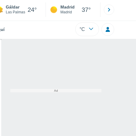
Gáldar
Madrid
Barcelona
24°
37°
Las Palmas
Madrid
Barcelona
°C
uí