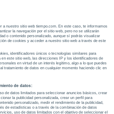
er a nuestro sitio web tiempo.com. En este caso, te informamos
/h
tizar la navegación por el sitio web, pero no se utilizarán
dad o contenido personalizado, aunque sí podrás visualizar
ción de cookies y acceder a nuestro sitio web a través de este
es, identificadores únicos o tecnologías similares para
n este sitio web, las direcciones IP y los identificadores de
rsonales en virtud de un interés legítimo, algo a lo que puedes
 lluvia
Radar de lluvia
Satélites
Modelos
 al tratamiento de datos en cualquier momento haciendo clic en
miento de datos:
Martes
Miércoles
Jueves
Viernes
uso de datos limitados para seleccionar anuncios básicos, crear
11 Ago
12 Ago
13 Ago
14 Ago
ccionar la publicidad personalizada, crear un perfil para
ontenido personalizado, medir el rendimiento de la publicidad,
vés de estadísticas o a través de la combinación de datos
rvicios, uso de datos limitados con el objetivo de seleccionar el