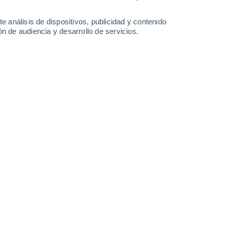
24°
/
21°
24°
/
21°
24°
/
21°
24°
/
21°
e análisis de dispositivos, publicidad y contenido
n de audiencia y desarrollo de servicios.
-
32
km/h
19
-
32
km/h
20
-
33
km/h
20
-
34
km/h
Noreste
5 Medio
15
-
29 km/h
FPS:
6-10
Noreste
2 Bajo
14
-
28 km/h
FPS:
no
Noreste
1 Bajo
11
-
26 km/h
FPS:
no
Noreste
0 Bajo
11
-
24 km/h
FPS:
no