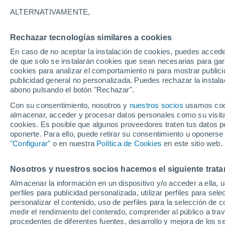
24°
ALTERNATIVAMENTE,
Rechazar tecnologías similares a cookies
Noreste
En caso de no aceptar la instalación de cookies, puedes acced
Sensación de 24°
15
-
29 km
de que solo se instalarán cookies que sean necesarias para garan
cookies para analizar el comportamiento ni para mostrar publici
publicidad general no personalizada. Puedes rechazar la instala
abono pulsando el botón "Rechazar".
Tormentas muy fuertes
Dejarán lluvias muy intensas, reventones y
Con su consentimiento, nosotros y
nuestros socios
usamos cooki
pedrisco en las comunidades del norte
almacenar, acceder y procesar datos personales como su visita e
cookies. Es posible que algunos proveedores traten tus datos pe
El Tiempo 1 - 7 días
Por horas
Actualidad
Mapa de
oponerte. Para ello, puede retirar su consentimiento u oponerse
"Configurar"
o en nuestra
Política de Cookies
en este sitio web.
Nosotros y nuestros socios hacemos el siguiente trata
Mañana
Lunes
Hoy
Almacenar la información en un dispositivo y/o acceder a ella, 
9 Ago
10 Ago
8 Ago
perfiles para publicidad personalizada, utilizar perfiles para sele
personalizar el contenido, uso de perfiles para la selección de c
medir el rendimiento del contenido, comprender al público a tra
procedentes de diferentes fuentes, desarrollo y mejora de los se