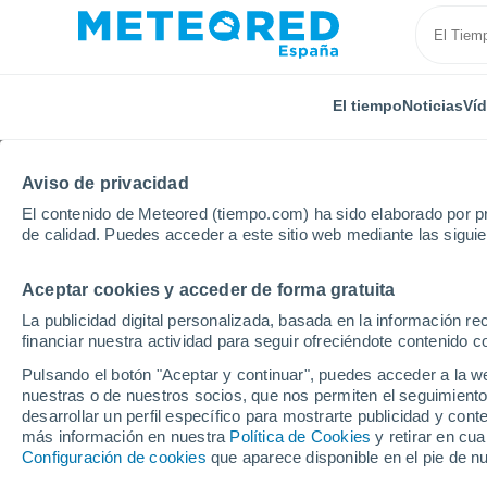
El tiempo
Noticias
Ví
Aviso de privacidad
El contenido de Meteored (tiempo.com) ha sido elaborado por pr
de calidad. Puedes acceder a este sitio web mediante las sigui
Aceptar cookies y acceder de forma gratuita
Inicio
Canarias
Provincia de Las Palmas
Gáldar
La publicidad digital personalizada, basada en la información r
financiar nuestra actividad para seguir ofreciéndote contenido c
El Tiempo en Gáldar
Pulsando el botón "Aceptar y continuar", puedes acceder a la w
nuestras o de nuestros socios, que nos permiten el seguimiento
16:51
Sábado
desarrollar un perfil específico para mostrarte publicidad y co
más información en nuestra
Política de Cookies
y retirar en cu
Configuración de cookies
que aparece disponible en el pie de n
Calima