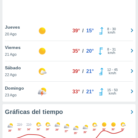
 botón
.
nto,
Jueves
8
-
30
39°
/
15°
km/h
20 Ago
cios
kies,
Viernes
ores únicos
8
-
31
35°
/
20°
km/h
21 Ago
as similares
nar,
rocesar
Sábado
12
-
45
39°
/
21°
onales como
km/h
22 Ago
 este sitio
recciones IP
Domingo
ficadores de
15
-
50
33°
/
21°
km/h
23 Ago
 posible
s
 traten tus
Gráficas del tiempo
nales en
 interés
go a lo que
31°
34°
34°
29°
39°
35°
39°
29°
29°
nerte. Para
28°
27°
26°
25°
retirar su