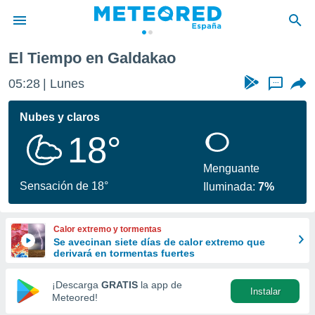
El Tiempo en Galdakao
privacidad
05:28
Lunes
...
o de
tiempo.com)
borado por
Nubes y claros
es para
18°
ue la
 que se
e calidad.
Menguante
eder a este
Sensación de 18°
Iluminada:
7%
ediante las
opciones:
Calor extremo y tormentas
ookies y
Se avecinan siete días de calor extremo que
e forma
derivará en tormentas fuertes
d digital
¡Descarga
GRATIS
la app de
Instalar
ada, basada
Meteored!
mación