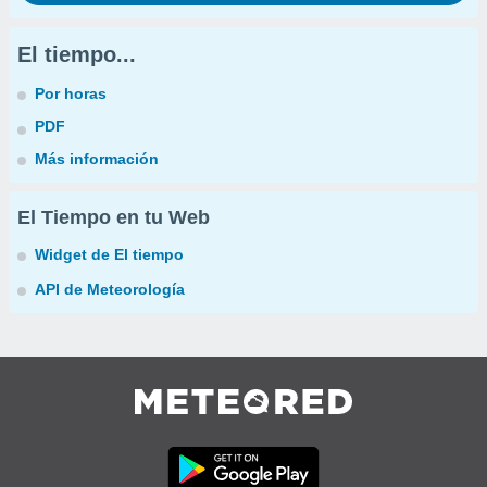
El tiempo...
Por horas
PDF
Más información
El Tiempo en tu Web
Widget de El tiempo
API de Meteorología