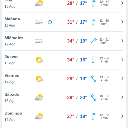
12
-
32
28°
/
17°
km/h
10 Ago
do en
 mismo.
sultar más
Mañana
11
-
30
31°
/
17°
 en nuestra
km/h
11 Ago
 Cookies
y
ualquier
Miércoles
11
-
31
34°
/
19°
km/h
12 Ago
ento
 botón
ación de
Jueves
12
-
36
34°
/
18°
kies
km/h
13 Ago
 disponible
e nuestra
Viernes
13
-
37
.
29°
/
19°
km/h
14 Ago
IVAMENTE,
Sábado
10
-
36
29°
/
20°
km/h
15 Ago
as
 a cookies
Domingo
12
-
33
27°
/
19°
km/h
 no aceptar
16 Ago
ón de