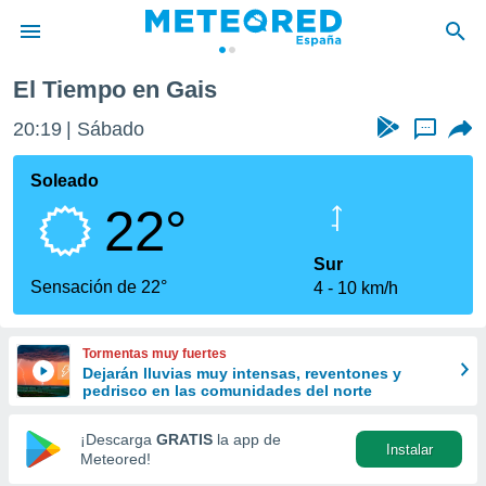
El Tiempo en Gais
privacidad
20:19
Sábado
...
o de
tiempo.com)
borado por
Soleado
es para
22°
ue la
 que se
e calidad.
Sur
eder a este
Sensación de 22°
4
10 km/h
ediante las
opciones:
Tormentas muy fuertes
ookies y
Dejarán lluvias muy intensas, reventones y
e forma
pedrisco en las comunidades del norte
d digital
¡Descarga
GRATIS
la app de
Instalar
ada, basada
Meteored!
mación