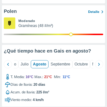
 seleccionar
o.
Polen
Detalle
calización
precisa e
Moderado
ión mediante
Gramíneas (48 #/m³)
, publicidad
dos,
 publicidad
,
¿Qué tiempo hace en Gais en
agosto
?
ón de
 desarrollo
s.
yo
Junio
Julio
Agosto
Septiembre
Octubre
Noviemb
tros 1199
ios
T. Media:
16°C
Max.:
21°C
Min:
11°C
Días de lluvia:
20
días
Acum. de lluvia:
225 l/m²
Viento medio:
4 km/h