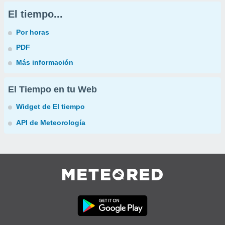
El tiempo...
Por horas
PDF
Más información
El Tiempo en tu Web
Widget de El tiempo
API de Meteorología