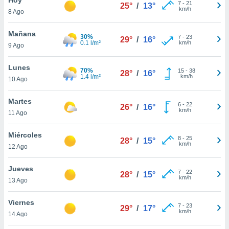
7
-
21
25°
/
13°
km/h
8 Ago
do en
 mismo.
sultar más
Mañana
30%
7
-
23
29°
/
16°
 en nuestra
0.1 l/m²
km/h
9 Ago
 Cookies
y
ualquier
Lunes
70%
15
-
38
28°
/
16°
1.4 l/m²
km/h
10 Ago
ento
 botón
ación de
Martes
6
-
22
26°
/
16°
kies
km/h
11 Ago
 disponible
e nuestra
Miércoles
8
-
25
.
28°
/
15°
km/h
12 Ago
IVAMENTE,
Jueves
7
-
22
28°
/
15°
km/h
13 Ago
as
 a cookies
Viernes
7
-
23
29°
/
17°
km/h
 no aceptar
14 Ago
ón de