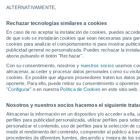
20°
ALTERNATIVAMENTE,
Rechazar tecnologías similares a cookies
Sureste
En caso de no aceptar la instalación de cookies, puedes acced
Sensación de 20°
29
-
37 km
de que solo se instalarán cookies que sean necesarias para garan
cookies para analizar el comportamiento ni para mostrar publici
publicidad general no personalizada. Puedes rechazar la instala
abono pulsando el botón "Rechazar".
Llega una vaguada
Este fin de semana dejará tormentas con lluv
Con su consentimiento, nosotros y
nuestros socios
usamos cooki
fuertes y granizo en España
almacenar, acceder y procesar datos personales como su visita e
cookies. Es posible que algunos proveedores traten tus datos pe
El Tiempo 1 - 7 días
Por horas
Actualidad
Mapa d
oponerte. Para ello, puede retirar su consentimiento u oponerse
"Configurar"
o en nuestra
Política de Cookies
en este sitio web.
Nosotros y nuestros socios hacemos el siguiente trata
Mañana
Lunes
Hoy
Almacenar la información en un dispositivo y/o acceder a ella, 
9 Ago
10 Ago
8 Ago
perfiles para publicidad personalizada, utilizar perfiles para sele
personalizar el contenido, uso de perfiles para la selección de c
medir el rendimiento del contenido, comprender al público a tra
procedentes de diferentes fuentes, desarrollo y mejora de los se
50%
40%