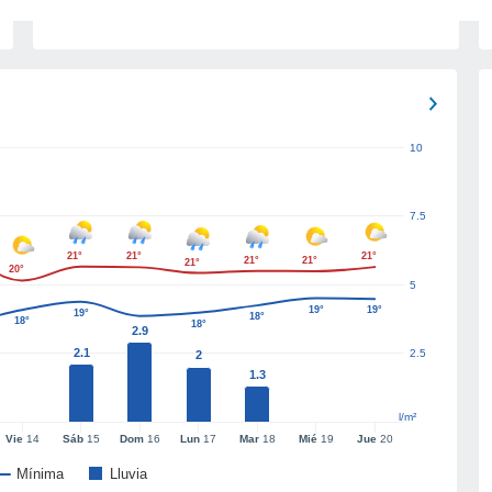
10
7.5
21°
21°
21°
21°
21°
21°
20°
5
19°
19°
19°
18°
18°
18°
2.9
2.1
2.5
2
1.3
l/m²
Vie
14
Sáb
15
Dom
16
Lun
17
Mar
18
Mié
19
Jue
20
Mínima
Lluvia