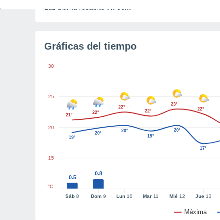
Luz diurna restante
7h 56m
Gráficas del tiempo
30
25
23°
22°
22°
22°
22°
21°
20
20°
20°
20°
19°
19°
17°
15
0.8
0.5
°C
Sáb
8
Dom
9
Lun
10
Mar
11
Mié
12
Jue
13
Máxima