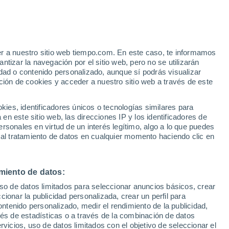
er a nuestro sitio web tiempo.com. En este caso, te informamos
/h
tizar la navegación por el sitio web, pero no se utilizarán
dad o contenido personalizado, aunque sí podrás visualizar
ción de cookies y acceder a nuestro sitio web a través de este
ias
es, identificadores únicos o tecnologías similares para
n este sitio web, las direcciones IP y los identificadores de
rsonales en virtud de un interés legítimo, algo a lo que puedes
e nubosidad
Radar de lluvia
Satélites
Modelos
 al tratamiento de datos en cualquier momento haciendo clic en
miento de datos:
Martes
Miércoles
Jueves
Viernes
uso de datos limitados para seleccionar anuncios básicos, crear
11 Ago
12 Ago
13 Ago
14 Ago
ccionar la publicidad personalizada, crear un perfil para
ontenido personalizado, medir el rendimiento de la publicidad,
vés de estadísticas o a través de la combinación de datos
rvicios, uso de datos limitados con el objetivo de seleccionar el