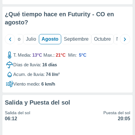
 seleccionar
o.
¿Qué tiempo hace en Futurity - CO en
calización
precisa e
agosto
?
ión mediante
, publicidad
yo
Junio
Julio
Agosto
Septiembre
Octubre
Noviemb
dos,
T. Media:
13°C
Max.:
21°C
Min:
5°C
 publicidad
,
Días de lluvia:
16
días
ón de
 desarrollo
Acum. de lluvia:
74 l/m²
s.
Viento medio:
6 km/h
tros 1199
ios
Salida y Puesta del sol
Salida del sol
Puesta del sol
06:12
20:05