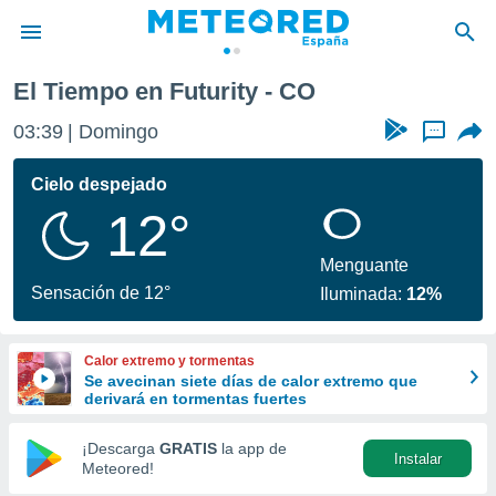
El Tiempo en Futurity - CO
privacidad
03:39
Domingo
...
o de
tiempo.com)
borado por
Cielo despejado
es para
12°
ue la
 que se
e calidad.
Menguante
eder a este
Sensación de 12°
Iluminada:
12%
ediante las
opciones:
Calor extremo y tormentas
ookies y
Se avecinan siete días de calor extremo que
e forma
derivará en tormentas fuertes
d digital
¡Descarga
GRATIS
la app de
Instalar
ada, basada
Meteored!
mación