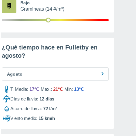
Bajo
Gramíneas (14 #/m³)
¿Qué tiempo hace en Fulletby en
agosto
?
Agosto
T. Media:
17°C
Max.:
21°C
Min:
13°C
Días de lluvia:
12
días
Acum. de lluvia:
72 l/m²
Viento medio:
15 km/h