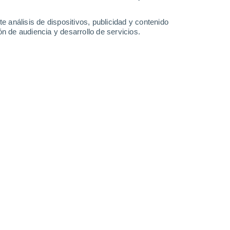
24°
/
13°
23°
/
15°
24°
/
12°
29°
/
16°
e análisis de dispositivos, publicidad y contenido
n de audiencia y desarrollo de servicios.
-
40
km/h
14
-
34
km/h
15
-
31
km/h
16
-
38
km/h
o
Oeste
1 Bajo
°
19
-
38 km/h
FPS:
no
Oeste
0 Bajo
°
18
-
35 km/h
FPS:
no
Noroeste
0 Bajo
°
16
-
33 km/h
FPS:
no
nuboso
Oeste
0 Bajo
°
14
-
28 km/h
FPS:
no