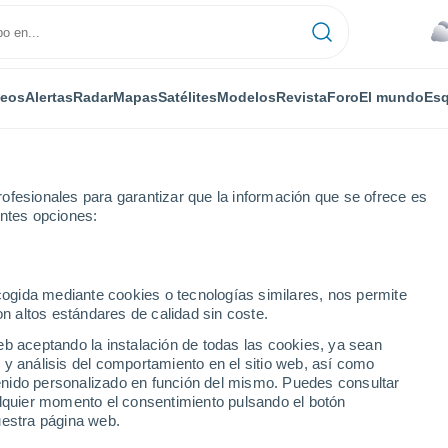
deos
Alertas
Radar
Mapas
Satélites
Modelos
Revista
Foro
El mundo
Esq
ofesionales para garantizar que la información que se ofrece es
entes opciones:
lletby
ecogida mediante cookies o tecnologías similares, nos permite
on altos estándares de calidad sin coste.
eb aceptando la instalación de todas las cookies, ya sean
 y análisis del comportamiento en el sitio web, así como
...
ntenido personalizado en función del mismo. Puedes consultar
alquier momento el consentimiento pulsando el botón
Por horas
uestra página web.
Cielos cubiertos en las próximas
horas