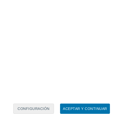
Calendario lunar
Lun
Mar
Mié
Jue
Vie
Sáb
Dom
6
7
8
9
10
11
12
13
14
15
16
17
18
19
CONFIGURACIÓN
ACEPTAR Y CONTINUAR