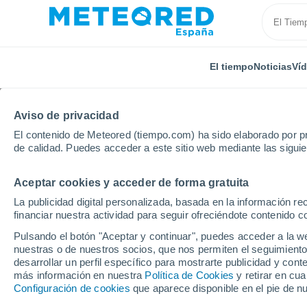
El tiempo
Noticias
Ví
Aviso de privacidad
El contenido de Meteored (tiempo.com) ha sido elaborado por pr
de calidad. Puedes acceder a este sitio web mediante las sigui
Aceptar cookies y acceder de forma gratuita
Inicio
Reino Unido
Tierras Medias Orientales
Fu
La publicidad digital personalizada, basada en la información r
financiar nuestra actividad para seguir ofreciéndote contenido c
El Tiempo en Fulletby
Pulsando el botón "Aceptar y continuar", puedes acceder a la w
nuestras o de nuestros socios, que nos permiten el seguimiento
18:19
Jueves
desarrollar un perfil específico para mostrarte publicidad y co
más información en nuestra
Política de Cookies
y retirar en cu
Configuración de cookies
que aparece disponible en el pie de n
Cubierto