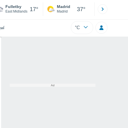
Fulletby
Madrid
Barcelona
17°
37°
East Midlands
Madrid
Barcelona
°C
uí