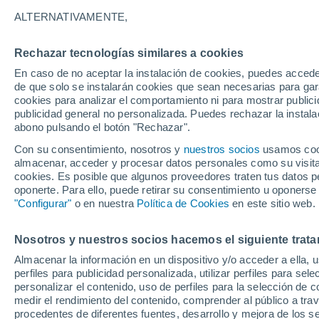
17°
ALTERNATIVAMENTE,
Rechazar tecnologías similares a cookies
Oeste
En caso de no aceptar la instalación de cookies, puedes acced
Sensación de 17°
18
-
35 km
de que solo se instalarán cookies que sean necesarias para garan
cookies para analizar el comportamiento ni para mostrar publici
publicidad general no personalizada. Puedes rechazar la instala
abono pulsando el botón "Rechazar".
Previsión para el eclipse
Samuel Biener avisa de posibles tormentas y
Con su consentimiento, nosotros y
nuestros socios
usamos cooki
un domo de calor en España
almacenar, acceder y procesar datos personales como su visita e
cookies. Es posible que algunos proveedores traten tus datos pe
El Tiempo 1 - 7 días
Por horas
Actualidad
Mapa de
oponerte. Para ello, puede retirar su consentimiento u oponerse
"Configurar"
o en nuestra
Política de Cookies
en este sitio web.
Nosotros y nuestros socios hacemos el siguiente trata
Mañana
Sábado
D
Hoy
Almacenar la información en un dispositivo y/o acceder a ella, 
7 Ago
8 Ago
6 Ago
perfiles para publicidad personalizada, utilizar perfiles para sele
personalizar el contenido, uso de perfiles para la selección de c
medir el rendimiento del contenido, comprender al público a tra
procedentes de diferentes fuentes, desarrollo y mejora de los se