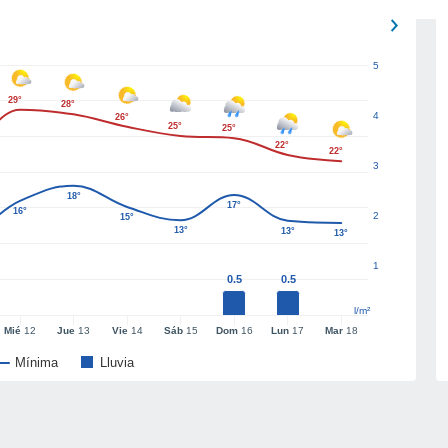
5
29°
28°
4
26°
25°
25°
22°
22°
3
18°
17°
16°
2
15°
13°
13°
13°
1
0.5
0.5
l/m²
Mié
12
Jue
13
Vie
14
Sáb
15
Dom
16
Lun
17
Mar
18
Mínima
Lluvia