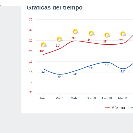
Gráficas del tiempo
35
30
25°
24°
25
24°
23°
21°
20
18°
15
15°
13°
12°
12°
10
11°
9°
5
°C
Jue
6
Vie
7
Sáb
8
Dom
9
Lun
10
Mar
11
Máxima