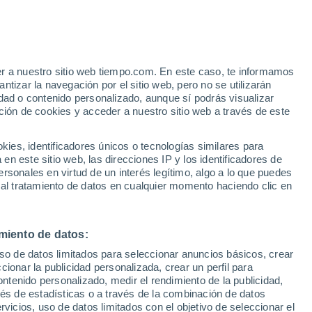
er a nuestro sitio web tiempo.com. En este caso, te informamos
/h
tizar la navegación por el sitio web, pero no se utilizarán
dad o contenido personalizado, aunque sí podrás visualizar
ción de cookies y acceder a nuestro sitio web a través de este
 de
es, identificadores únicos o tecnologías similares para
n este sitio web, las direcciones IP y los identificadores de
rsonales en virtud de un interés legítimo, algo a lo que puedes
 lluvia
Radar de lluvia
Satélites
Modelos
 al tratamiento de datos en cualquier momento haciendo clic en
miento de datos:
omingo
Lunes
Martes
Miércoles
uso de datos limitados para seleccionar anuncios básicos, crear
9 Ago
10 Ago
11 Ago
12 Ago
ccionar la publicidad personalizada, crear un perfil para
ontenido personalizado, medir el rendimiento de la publicidad,
vés de estadísticas o a través de la combinación de datos
rvicios, uso de datos limitados con el objetivo de seleccionar el