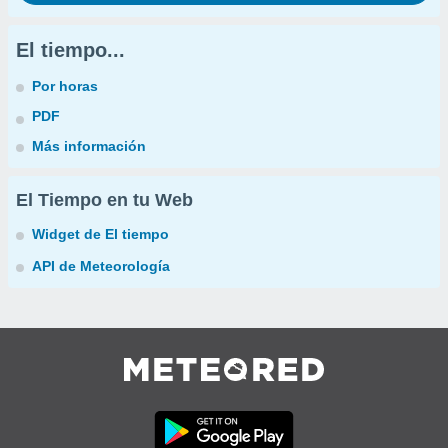
El tiempo...
Por horas
PDF
Más información
El Tiempo en tu Web
Widget de El tiempo
API de Meteorología