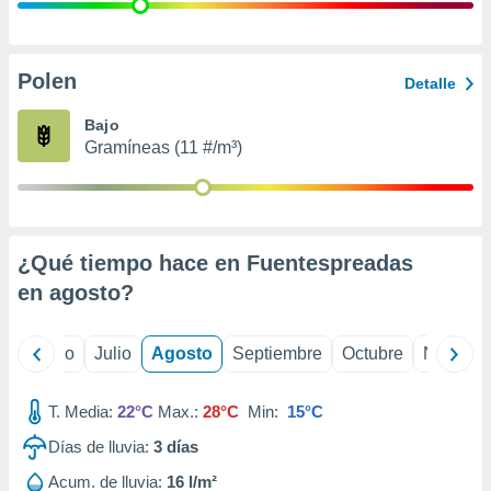
 seleccionar
o.
calización
precisa e
Polen
Detalle
ión mediante
Bajo
, publicidad
Gramíneas (11 #/m³)
dos,
 publicidad
,
ón de
¿Qué tiempo hace en Fuentespreadas
 desarrollo
s.
en
agosto
?
tros 1199
ios
yo
Junio
Julio
Agosto
Septiembre
Octubre
Noviemb
T. Media:
22°C
Max.:
28°C
Min:
15°C
Días de lluvia:
3
días
Acum. de lluvia:
16 l/m²