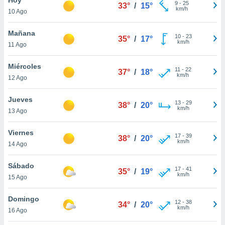
9
-
25
33°
/
15°
km/h
10 Ago
do en
 mismo.
sultar más
Mañana
10
-
23
35°
/
17°
 en nuestra
km/h
11 Ago
 Cookies
y
ualquier
Miércoles
11
-
22
37°
/
18°
km/h
12 Ago
ento
 botón
ación de
Jueves
13
-
29
38°
/
20°
kies
km/h
13 Ago
 disponible
e nuestra
Viernes
17
-
39
.
38°
/
20°
km/h
14 Ago
IVAMENTE,
Sábado
17
-
41
35°
/
19°
km/h
15 Ago
as
 a cookies
Domingo
12
-
38
34°
/
20°
km/h
 no aceptar
16 Ago
ón de