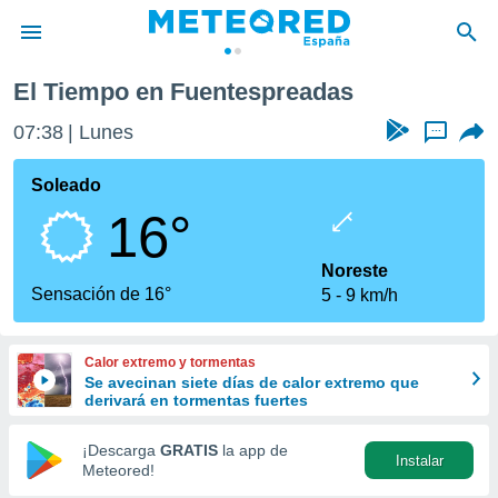
s
El Tiempo en Fuentespreadas
privacidad
07:38
Lunes
...
o de
tiempo.com)
borado por
Soleado
es para
16°
ue la
 que se
e calidad.
Noreste
eder a este
Sensación de 16°
5
9 km/h
ediante las
opciones:
Calor extremo y tormentas
ookies y
Se avecinan siete días de calor extremo que
e forma
derivará en tormentas fuertes
d digital
¡Descarga
GRATIS
la app de
Instalar
ada, basada
Meteored!
mación