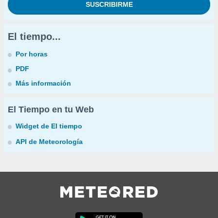
El tiempo...
Por horas
PDF
Más información
El Tiempo en tu Web
Widget de El tiempo
API de Meteorología