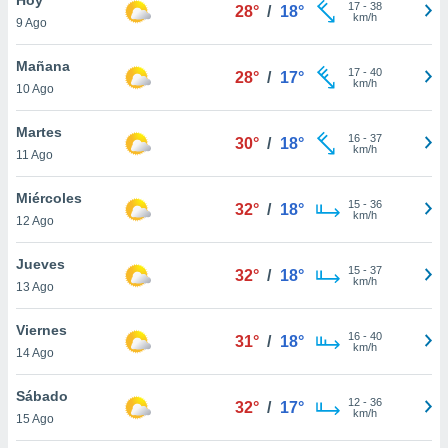
17
-
38
28°
/
18°
km/h
9 Ago
do en
 mismo.
sultar más
Mañana
17
-
40
28°
/
17°
 en nuestra
km/h
10 Ago
 Cookies
y
ualquier
Martes
16
-
37
30°
/
18°
km/h
11 Ago
ento
 botón
ación de
Miércoles
15
-
36
32°
/
18°
kies
km/h
12 Ago
 disponible
e nuestra
Jueves
15
-
37
.
32°
/
18°
km/h
13 Ago
IVAMENTE,
Viernes
16
-
40
31°
/
18°
km/h
14 Ago
as
 a cookies
Sábado
12
-
36
32°
/
17°
km/h
 no aceptar
15 Ago
ón de