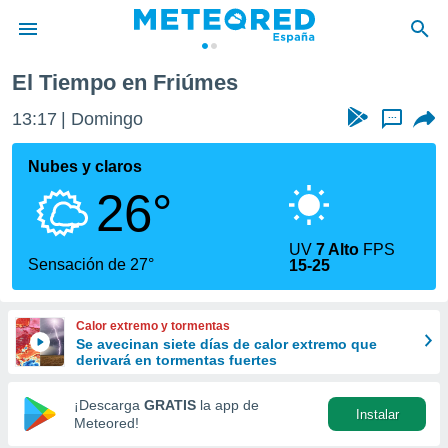
El Tiempo en Friúmes
privacidad
13:17
Domingo
...
o de
tiempo.com)
borado por
Nubes y claros
es para
26°
ue la
 que se
e calidad.
UV
7 Alto
FPS
eder a este
Sensación de 27°
15-25
ediante las
opciones:
Calor extremo y tormentas
ookies y
Se avecinan siete días de calor extremo que
e forma
derivará en tormentas fuertes
d digital
¡Descarga
GRATIS
la app de
Instalar
ada, basada
Meteored!
mación