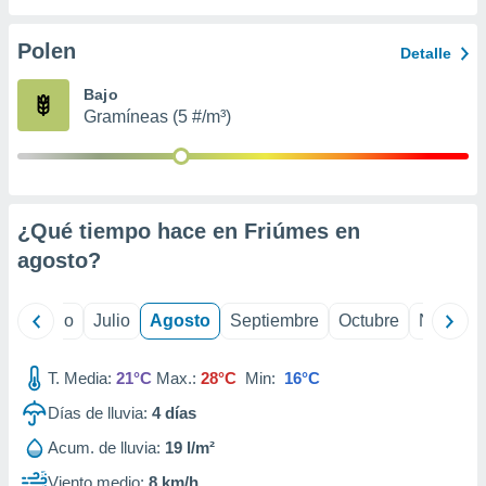
 seleccionar
o.
Polen
Detalle
calización
precisa e
Bajo
ión mediante
Gramíneas (5 #/m³)
, publicidad
dos,
 publicidad
,
¿Qué tiempo hace en Friúmes en
ón de
agosto
?
 desarrollo
s.
tros 1199
yo
Junio
Julio
Agosto
Septiembre
Octubre
Noviemb
ios
T. Media:
21°C
Max.:
28°C
Min:
16°C
Días de lluvia:
4
días
Acum. de lluvia:
19 l/m²
Viento medio:
8 km/h