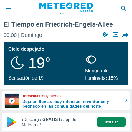
ls-Allee
El Tiempo en Friedrich-Engels-Allee
privacidad
00:00
Domingo
...
o de
tiempo.com)
borado por
Cielo despejado
es para
19°
ue la
 que se
e calidad.
Menguante
eder a este
Sensación de 19°
Iluminada:
15%
ediante las
opciones:
Tormentas muy fuertes
ookies y
Dejarán lluvias muy intensas, reventones y
e forma
pedrisco en las comunidades del norte
d digital
¡Descarga
GRATIS
la app de
Instalar
ada, basada
Meteored!
mación