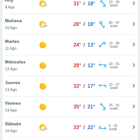
13
-
34
31°
/
18°
km/h
9 Ago
do en
 mismo.
sultar más
Mañana
20
-
47
28°
/
18°
 en nuestra
km/h
10 Ago
 Cookies
y
ualquier
Martes
13
-
30
24°
/
13°
km/h
11 Ago
ento
 botón
ación de
Miércoles
14
-
31
28°
/
12°
kies
km/h
12 Ago
 disponible
e nuestra
Jueves
12
-
27
.
33°
/
17°
km/h
13 Ago
IVAMENTE,
Viernes
15
-
31
35°
/
21°
km/h
14 Ago
as
 a cookies
Sábado
5
-
31
33°
/
22°
km/h
 no aceptar
15 Ago
ón de