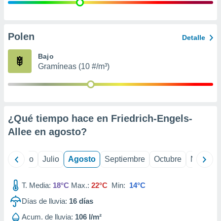
 seleccionar
o.
calización
precisa e
Polen
Detalle
ión mediante
Bajo
, publicidad
Gramíneas (10 #/m³)
dos,
 publicidad
,
ón de
¿Qué tiempo hace en Friedrich-Engels-
 desarrollo
s.
Allee en
agosto
?
tros 1199
ios
yo
Junio
Julio
Agosto
Septiembre
Octubre
Noviemb
T. Media:
18°C
Max.:
22°C
Min:
14°C
Días de lluvia:
16
días
Acum. de lluvia:
106 l/m²