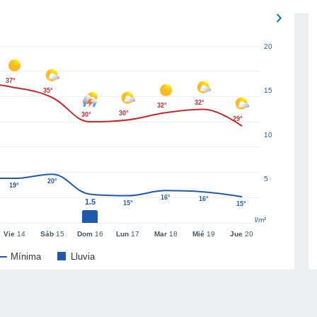
20
37°
15
35°
32°
32°
30°
30°
29°
10
5
20°
19°
16°
16°
1.5
15°
15°
l/m²
Vie
14
Sáb
15
Dom
16
Lun
17
Mar
18
Mié
19
Jue
20
Mínima
Lluvia