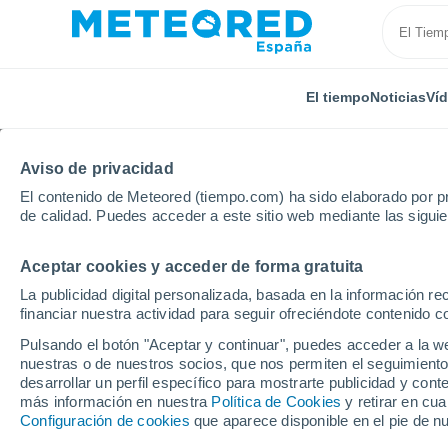
El tiempo
Noticias
Ví
Aviso de privacidad
El contenido de Meteored (tiempo.com) ha sido elaborado por pr
de calidad. Puedes acceder a este sitio web mediante las sigui
Aceptar cookies y acceder de forma gratuita
Inicio
Castilla y León
Provincia de Zamora
Fres
La publicidad digital personalizada, basada en la información r
financiar nuestra actividad para seguir ofreciéndote contenido c
El Tiempo en Fresno d
Pulsando el botón "Aceptar y continuar", puedes acceder a la w
nuestras o de nuestros socios, que nos permiten el seguimiento
17:42
Sábado
desarrollar un perfil específico para mostrarte publicidad y co
más información en nuestra
Política de Cookies
y retirar en cu
Configuración de cookies
que aparece disponible en el pie de n
Tormenta