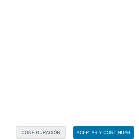
Calendario lunar
Lun
Mar
Mié
Jue
Vie
Sáb
Dom
8
9
10
11
12
13
14
15
16
17
18
19
20
21
CONFIGURACIÓN
ACEPTAR Y CONTINUAR