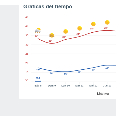
Gráficas del tiempo
45
40
38°
37°
34°
35
33°
33°
31°
30
25
20
19°
18°
17°
15
16°
16°
15°
0.3
°C
Sáb
8
Dom
9
Lun
10
Mar
11
Mié
12
Jue
13
Máxima