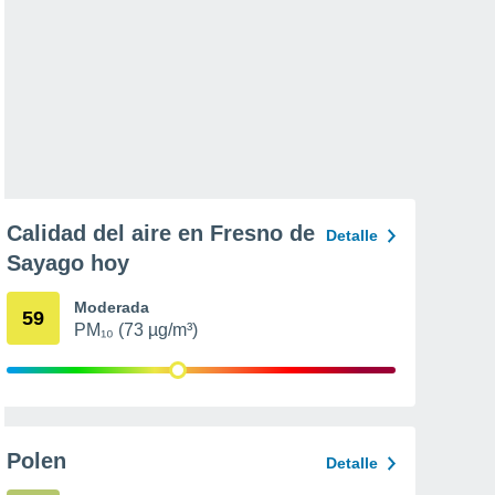
Calidad del aire en Fresno de
Detalle
Sayago hoy
Moderada
59
PM₁₀ (73 µg/m³)
Polen
Detalle