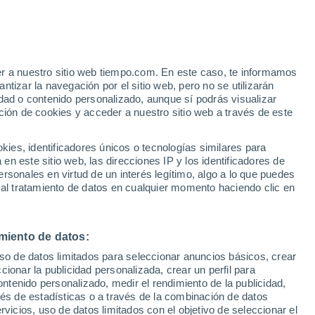
er a nuestro sitio web tiempo.com. En este caso, te informamos
tizar la navegación por el sitio web, pero no se utilizarán
dad o contenido personalizado, aunque sí podrás visualizar
ción de cookies y acceder a nuestro sitio web a través de este
es, identificadores únicos o tecnologías similares para
n este sitio web, las direcciones IP y los identificadores de
rsonales en virtud de un interés legítimo, algo a lo que puedes
ualidad
Mapa de lluvia
Satélites
Modelos
 al tratamiento de datos en cualquier momento haciendo clic en
miento de datos:
Martes
Miércoles
Jueves
Viernes
uso de datos limitados para seleccionar anuncios básicos, crear
11 Ago
12 Ago
13 Ago
14 Ago
ccionar la publicidad personalizada, crear un perfil para
ontenido personalizado, medir el rendimiento de la publicidad,
vés de estadísticas o a través de la combinación de datos
rvicios, uso de datos limitados con el objetivo de seleccionar el