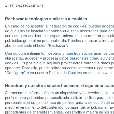
29°
ALTERNATIVAMENTE,
Rechazar tecnologías similares a cookies
30%
En caso de no aceptar la instalación de cookies, puedes acced
Sensación de 28°
0.5 l/m²
de que solo se instalarán cookies que sean necesarias para garan
cookies para analizar el comportamiento ni para mostrar publici
publicidad general no personalizada. Puedes rechazar la instala
abono pulsando el botón "Rechazar".
Tormentas muy fuertes
Dejarán lluvias muy intensas, reventones y
Con su consentimiento, nosotros y
nuestros socios
usamos cooki
pedrisco en las comunidades del norte
almacenar, acceder y procesar datos personales como su visita e
cookies. Es posible que algunos proveedores traten tus datos pe
El Tiempo 1 - 7 días
Por horas
Radar de lluvia
Act
oponerte. Para ello, puede retirar su consentimiento u oponerse
"Configurar"
o en nuestra
Política de Cookies
en este sitio web.
Nosotros y nuestros socios hacemos el siguiente trata
Mañana
Lunes
Hoy
Almacenar la información en un dispositivo y/o acceder a ella, 
9 Ago
10 Ago
8 Ago
perfiles para publicidad personalizada, utilizar perfiles para sele
personalizar el contenido, uso de perfiles para la selección de c
medir el rendimiento del contenido, comprender al público a tra
procedentes de diferentes fuentes, desarrollo y mejora de los se
60%