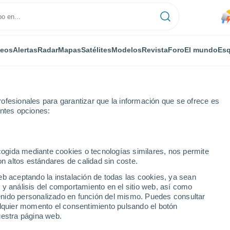
deos
Alertas
Radar
Mapas
Satélites
Modelos
Revista
Foro
El mundo
Esq
ofesionales para garantizar que la información que se ofrece es
entes opciones:
no de Sayago
ecogida mediante cookies o tecnologías similares, nos permite
on altos estándares de calidad sin coste.
e Sayago
eb aceptando la instalación de todas las cookies, ya sean
 y análisis del comportamiento en el sitio web, así como
...
ntenido personalizado en función del mismo. Puedes consultar
alquier momento el consentimiento pulsando el botón
Por horas
uestra página web.
Lluvias débiles en las próximas
horas