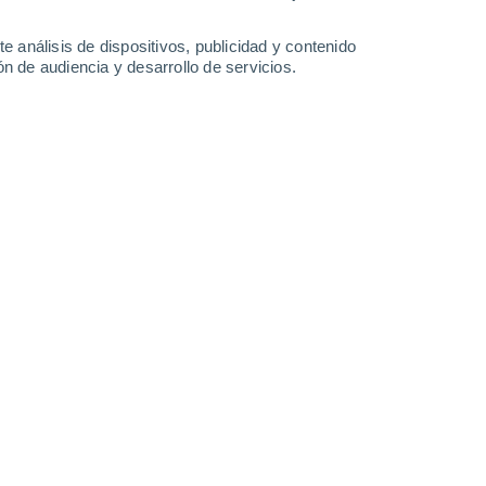
34°
/
17°
36°
/
17°
37°
/
19°
37°
/
19°
e análisis de dispositivos, publicidad y contenido
n de audiencia y desarrollo de servicios.
-
24
km/h
9
-
22
km/h
11
-
27
km/h
16
-
40
km/h
8 de agosto
Suroeste
5 Medio
19
-
42 km/h
FPS:
6-10
Oeste
3 Medio
19
-
41 km/h
FPS:
6-10
Oeste
1 Bajo
15
-
38 km/h
FPS:
no
Suroeste
0 Bajo
16
-
32 km/h
FPS:
no