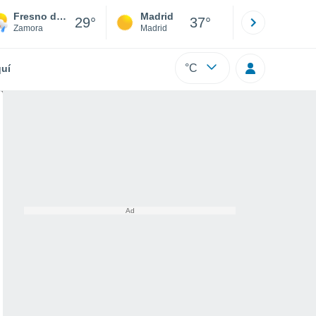
Fresno de Sayago
Madrid
Barcelona
29°
37°
Zamora
Madrid
Barcelona
°C
uí