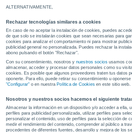
14°
ALTERNATIVAMENTE,
Rechazar tecnologías similares a cookies
Menguant
En caso de no aceptar la instalación de cookies, puedes acced
Iluminada
Sensación de 14°
de que solo se instalarán cookies que sean necesarias para garan
cookies para analizar el comportamiento ni para mostrar publici
publicidad general no personalizada. Puedes rechazar la instala
abono pulsando el botón "Rechazar".
Revista
Un estudio innovador estudia los dispersores
Con su consentimiento, nosotros y
nuestros socios
usamos cooki
semillas ocultos en la regeneración forestal
almacenar, acceder y procesar datos personales como su visita e
cookies. Es posible que algunos proveedores traten tus datos pe
El Tiempo 1 - 7 días
Por horas
Actualidad
Mapa de
oponerte. Para ello, puede retirar su consentimiento u oponerse
"Configurar"
o en nuestra
Política de Cookies
en este sitio web.
Nosotros y nuestros socios hacemos el siguiente trata
Mañana
Domingo
Hoy
Almacenar la información en un dispositivo y/o acceder a ella, 
8 Ago
9 Ago
7 Ago
perfiles para publicidad personalizada, utilizar perfiles para sele
personalizar el contenido, uso de perfiles para la selección de c
medir el rendimiento del contenido, comprender al público a tra
procedentes de diferentes fuentes, desarrollo y mejora de los se
50%
80%