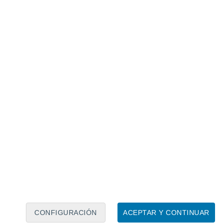
Calendario lunar
Lun
Mar
Mié
Jue
Vie
Sáb
Dom
7
8
9
10
11
12
13
14
15
16
17
18
19
20
CONFIGURACIÓN
ACEPTAR Y CONTINUAR