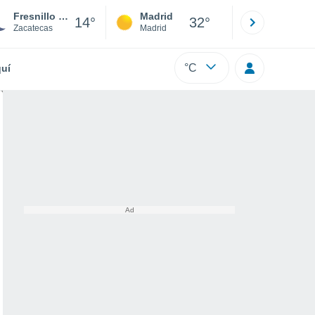
Fresnillo De Gonzalez Echeverria
Madrid
Barcelona
14°
32°
Zacatecas
Madrid
Barcelona
°C
uí