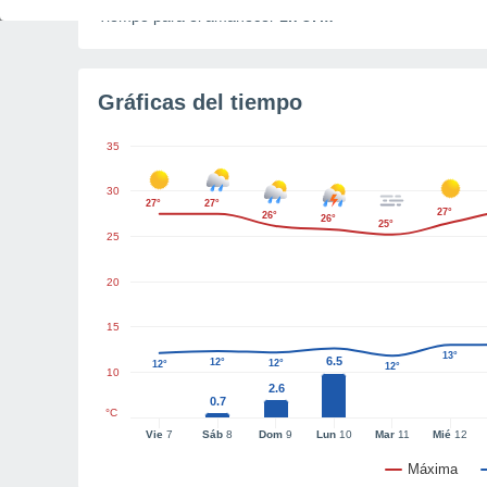
Tiempo para el amanecer
1h 37m
Gráficas del tiempo
35
30
27°
27°
27°
26°
26°
25°
25
20
15
13°
6.5
12°
12°
12°
12°
10
2.6
0.7
°C
Vie
7
Sáb
8
Dom
9
Lun
10
Mar
11
Mié
12
Máxima