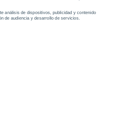
6.5 l/m²
26°
/
13°
25°
/
12°
27°
/
13°
28°
/
13°
e análisis de dispositivos, publicidad y contenido
n de audiencia y desarrollo de servicios.
-
38
km/h
15
-
35
km/h
15
-
35
km/h
16
-
30
km/h
cheverria hoy
, 7 de agosto
Sureste
0 Bajo
8
-
19 km/h
FPS:
no
Sur
0 Bajo
6
-
16 km/h
FPS:
no
Sur
0 Bajo
5
-
13 km/h
FPS:
no
Sureste
1 Bajo
4
-
13 km/h
FPS:
no