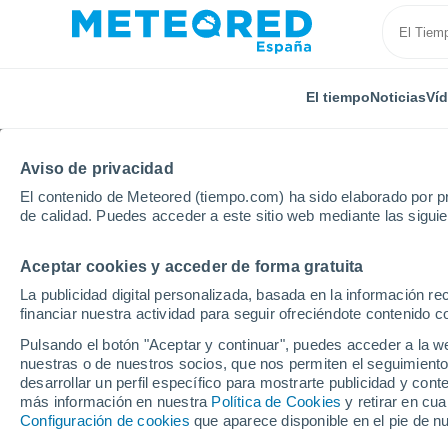
El tiempo
Noticias
Ví
Aviso de privacidad
El contenido de Meteored (tiempo.com) ha sido elaborado por pr
de calidad. Puedes acceder a este sitio web mediante las sigui
Aceptar cookies y acceder de forma gratuita
Inicio
México
Estado de Zacatecas
Fresnillo D
La publicidad digital personalizada, basada en la información r
financiar nuestra actividad para seguir ofreciéndote contenido c
El Tiempo en Fresnillo
Pulsando el botón "Aceptar y continuar", puedes acceder a la w
nuestras o de nuestros socios, que nos permiten el seguimiento
04:23
Viernes
desarrollar un perfil específico para mostrarte publicidad y co
más información en nuestra
Política de Cookies
y retirar en cu
Configuración de cookies
que aparece disponible en el pie de n
Cielo despejado