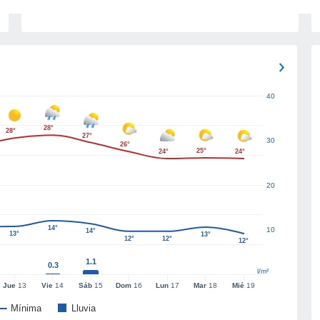
40
28°
28°
27°
30
26°
25°
24°
24°
20
14°
10
14°
13°
13°
12°
12°
12°
1.1
0.3
l/m²
Jue
13
Vie
14
Sáb
15
Dom
16
Lun
17
Mar
18
Mié
19
Mínima
Lluvia