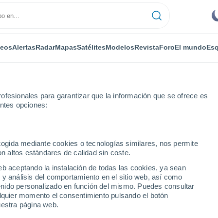
deos
Alertas
Radar
Mapas
Satélites
Modelos
Revista
Foro
El mundo
Esq
ofesionales para garantizar que la información que se ofrece es
entes opciones:
e Gonzalez Echeverria
ecogida mediante cookies o tecnologías similares, nos permite
on altos estándares de calidad sin coste.
 De Gonzalez Echeverria
eb aceptando la instalación de todas las cookies, ya sean
 y análisis del comportamiento en el sitio web, así como
...
ntenido personalizado en función del mismo. Puedes consultar
alquier momento el consentimiento pulsando el botón
Por horas
uestra página web.
Cielos despejados en las
próximas horas