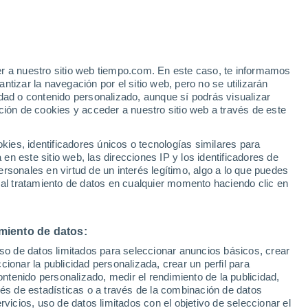
e
er a nuestro sitio web tiempo.com. En este caso, te informamos
:
31%
tizar la navegación por el sitio web, pero no se utilizarán
dad o contenido personalizado, aunque sí podrás visualizar
ción de cookies y acceder a nuestro sitio web a través de este
 de
es, identificadores únicos o tecnologías similares para
n este sitio web, las direcciones IP y los identificadores de
rsonales en virtud de un interés legítimo, algo a lo que puedes
 temperatura
Radar de lluvia
Satélites
Modelos
 al tratamiento de datos en cualquier momento haciendo clic en
miento de datos:
Lunes
Martes
Miércoles
Jueves
uso de datos limitados para seleccionar anuncios básicos, crear
10 Ago
11 Ago
12 Ago
13 Ago
ccionar la publicidad personalizada, crear un perfil para
ontenido personalizado, medir el rendimiento de la publicidad,
vés de estadísticas o a través de la combinación de datos
rvicios, uso de datos limitados con el objetivo de seleccionar el
90%