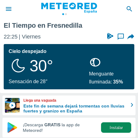
El Tiempo en Fresnedilla
privacidad
22:25
Viernes
...
o de
tiempo.com)
borado por
Cielo despejado
es para
30°
ue la
 que se
e calidad.
Menguante
eder a este
Sensación de 28°
Iluminada:
35%
ediante las
opciones:
Llega una vaguada
ookies y
Este fin de semana dejará tormentas con lluvias
e forma
fuertes y granizo en España
d digital
¡Descarga
GRATIS
la app de
Instalar
ada, basada
Meteored!
mación