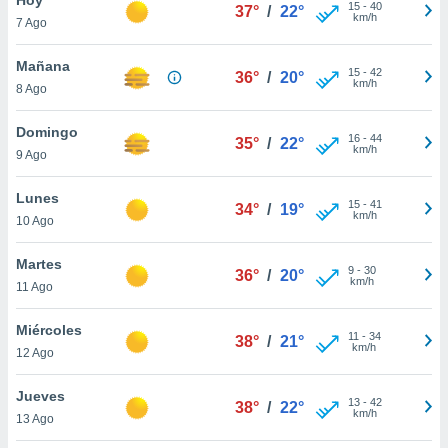
15
-
40
37°
/
22°
km/h
7 Ago
do en
 mismo.
sultar más
Mañana
15
-
42
36°
/
20°
 en nuestra
km/h
8 Ago
 Cookies
y
ualquier
Domingo
16
-
44
35°
/
22°
km/h
9 Ago
ento
 botón
ación de
Lunes
15
-
41
34°
/
19°
kies
km/h
10 Ago
 disponible
e nuestra
Martes
9
-
30
.
36°
/
20°
km/h
11 Ago
IVAMENTE,
Miércoles
11
-
34
38°
/
21°
km/h
12 Ago
as
 a cookies
Jueves
13
-
42
38°
/
22°
km/h
 no aceptar
13 Ago
ón de