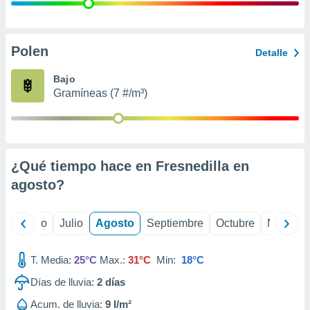
 seleccionar
o.
calización
precisa e
Polen
Detalle
ión mediante
Bajo
, publicidad
Gramíneas (7 #/m³)
dos,
 publicidad
,
ón de
¿Qué tiempo hace en Fresnedilla en
 desarrollo
s.
agosto
?
tros 1199
ios
yo
Junio
Julio
Agosto
Septiembre
Octubre
Noviemb
T. Media:
25°C
Max.:
31°C
Min:
18°C
Días de lluvia:
2
días
Acum. de lluvia:
9 l/m²