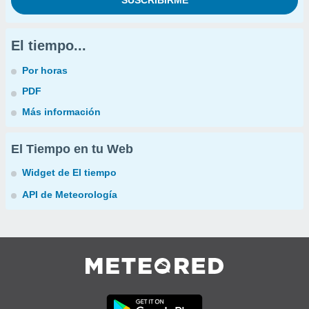
El tiempo...
Por horas
PDF
Más información
El Tiempo en tu Web
Widget de El tiempo
API de Meteorología