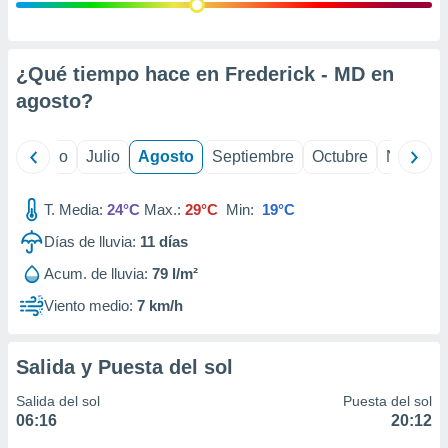
 seleccionar
o.
calización
precisa e
¿Qué tiempo hace en Frederick - MD en
ión mediante
agosto
?
, publicidad
yo
Junio
Julio
Agosto
Septiembre
Octubre
Noviemb
dos,
 publicidad
,
T. Media:
24°C
Max.:
29°C
Min:
19°C
ón de
Días de lluvia:
11
días
 desarrollo
s.
Acum. de lluvia:
79 l/m²
tros 1199
Viento medio:
7 km/h
ios
Salida y Puesta del sol
Salida del sol
Puesta del sol
06:16
20:12