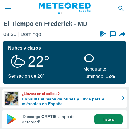
El Tiempo en Frederick - MD
privacidad
03:30
Domingo
...
o de
tiempo.com)
borado por
Nubes y claros
es para
22°
ue la
 que se
e calidad.
Menguante
eder a este
Sensación de 20°
Iluminada:
13%
ediante las
opciones:
¿Lloverá en el eclipse?
ookies y
Consulta el mapa de nubes y lluvia para el
e forma
miércoles en España
d digital
¡Descarga
GRATIS
la app de
Instalar
ada, basada
Meteored!
mación