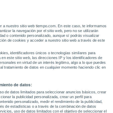
e
er a nuestro sitio web tiempo.com. En este caso, te informamos
:
35%
tizar la navegación por el sitio web, pero no se utilizarán
dad o contenido personalizado, aunque sí podrás visualizar
ción de cookies y acceder a nuestro sitio web a través de este
 de
es, identificadores únicos o tecnologías similares para
n este sitio web, las direcciones IP y los identificadores de
rsonales en virtud de un interés legítimo, algo a lo que puedes
 temperatura
Radar de lluvia
Satélites
Modelos
 al tratamiento de datos en cualquier momento haciendo clic en
miento de datos:
Lunes
Martes
Miércoles
Jueves
uso de datos limitados para seleccionar anuncios básicos, crear
10 Ago
11 Ago
12 Ago
13 Ago
ccionar la publicidad personalizada, crear un perfil para
ontenido personalizado, medir el rendimiento de la publicidad,
vés de estadísticas o a través de la combinación de datos
rvicios, uso de datos limitados con el objetivo de seleccionar el