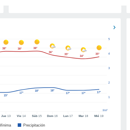
5
38°
38°
38°
36°
4
35°
35°
34°
3
2
18°
18°
17°
17°
17°
17°
15°
1
l/m²
Jue
13
Vie
14
Sáb
15
Dom
16
Lun
17
Mar
18
Mié
19
Mínima
Precipitación