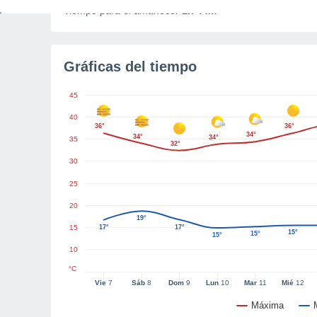
Tiempo para el amanecer
1h 44m
Gráficas del tiempo
45
40
36°
36°
34°
34°
34°
35
32°
30
25
20
19°
15
17°
17°
15°
15°
15°
10
°C
Vie
7
Sáb
8
Dom
9
Lun
10
Mar
11
Mié
12
Máxima