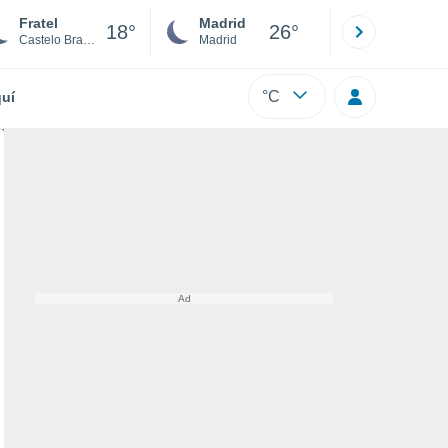
Fratel
Madrid
Barcelona
18°
26°
Castelo Branco
Madrid
Barcelona
°C
uí