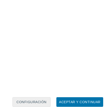
Calendario lunar
Lun
Mar
Mié
Jue
Vie
Sáb
Dom
7
8
9
10
11
12
13
14
15
16
17
18
19
20
CONFIGURACIÓN
ACEPTAR Y CONTINUAR