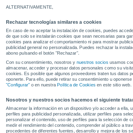
19°
ALTERNATIVAMENTE,
Rechazar tecnologías similares a cookies
Menguant
En caso de no aceptar la instalación de cookies, puedes acced
Iluminada
Sensación de 19°
de que solo se instalarán cookies que sean necesarias para garan
cookies para analizar el comportamiento ni para mostrar publici
publicidad general no personalizada. Puedes rechazar la instala
abono pulsando el botón "Rechazar".
Previsión para el eclipse
Samuel Biener avisa de posibles tormentas y
Con su consentimiento, nosotros y
nuestros socios
usamos cooki
un domo de calor en España
almacenar, acceder y procesar datos personales como su visita e
cookies. Es posible que algunos proveedores traten tus datos pe
El Tiempo 1 - 7 días
Por horas
Actualidad
Mapa de
oponerte. Para ello, puede retirar su consentimiento u oponerse
"Configurar"
o en nuestra
Política de Cookies
en este sitio web.
Nosotros y nuestros socios hacemos el siguiente trata
Mañana
Domingo
Hoy
Almacenar la información en un dispositivo y/o acceder a ella, 
8 Ago
9 Ago
7 Ago
perfiles para publicidad personalizada, utilizar perfiles para sele
personalizar el contenido, uso de perfiles para la selección de c
medir el rendimiento del contenido, comprender al público a tra
procedentes de diferentes fuentes, desarrollo y mejora de los se