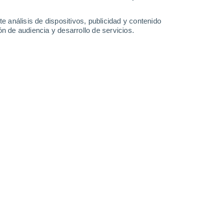
34°
/
15°
34°
/
15°
36°
/
15°
38°
/
15°
e análisis de dispositivos, publicidad y contenido
n de audiencia y desarrollo de servicios.
-
40
km/h
16
-
34
km/h
13
-
29
km/h
15
-
34
km/h
Suroeste
0 Bajo
5
-
11 km/h
FPS:
no
Suroeste
0 Bajo
4
-
11 km/h
FPS:
no
Suroeste
0 Bajo
2
-
8 km/h
FPS:
no
Suroeste
0 Bajo
4
-
12 km/h
FPS:
no