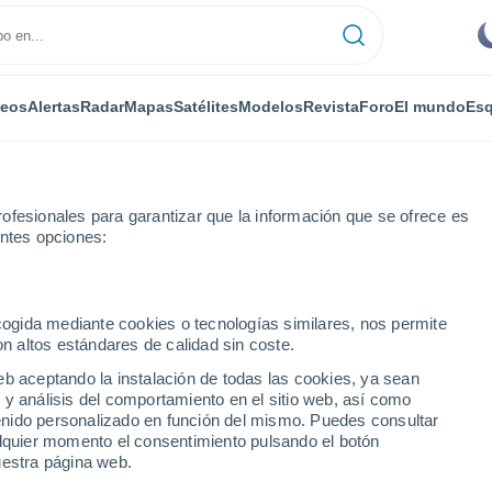
deos
Alertas
Radar
Mapas
Satélites
Modelos
Revista
Foro
El mundo
Esq
ofesionales para garantizar que la información que se ofrece es
entes opciones:
ecogida mediante cookies o tecnologías similares, nos permite
on altos estándares de calidad sin coste.
eb aceptando la instalación de todas las cookies, ya sean
 y análisis del comportamiento en el sitio web, así como
...
ntenido personalizado en función del mismo. Puedes consultar
alquier momento el consentimiento pulsando el botón
Por horas
uestra página web.
Cielos despejados en las
próximas horas