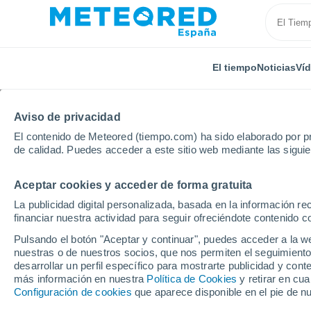
El tiempo
Noticias
Ví
Aviso de privacidad
El contenido de Meteored (tiempo.com) ha sido elaborado por pr
de calidad. Puedes acceder a este sitio web mediante las sigui
Aceptar cookies y acceder de forma gratuita
Inicio
Portugal
Distrito de Castelo Branco
Fratel
La publicidad digital personalizada, basada en la información r
financiar nuestra actividad para seguir ofreciéndote contenido c
El Tiempo en Fratel
Pulsando el botón "Aceptar y continuar", puedes acceder a la w
nuestras o de nuestros socios, que nos permiten el seguimiento
04:22
Viernes
desarrollar un perfil específico para mostrarte publicidad y co
más información en nuestra
Política de Cookies
y retirar en cu
Configuración de cookies
que aparece disponible en el pie de n
Cielo despejado