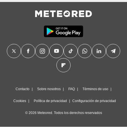
precisa e
ión mediante
, publicidad
dos,
 publicidad
,
ón de
 desarrollo
s.
tros 1199
ios
Contacto
Sobre nosotros
FAQ
Términos de uso
Cookies
Política de privacidad
Configuración de privacidad
© 2026 Meteored. Todos los derechos reservados