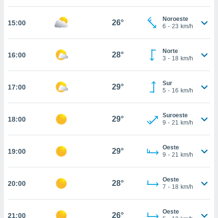
estra
ara seguir
Noroeste
e contenido
26°
15:00
6
-
23
km/h
stándares
ACEPTAR
sin coste.
Y
Norte
CONTINUAR
28°
16:00
 botón
3
-
18
km/h
continuar",
der a la
CONFIGURACIÓN
ndo la
Sur
29°
17:00
5
-
16
km/h
 de todas
, ya sean
de nuestros
Suroeste
29°
18:00
 nos
9
-
21
km/h
 y análisis
tamiento en
Oeste
29°
19:00
9
-
21
km/h
b, así como
un perfil
para
Oeste
28°
20:00
ublicidad y
7
-
18
km/h
do en
Oeste
 mismo.
26°
21:00