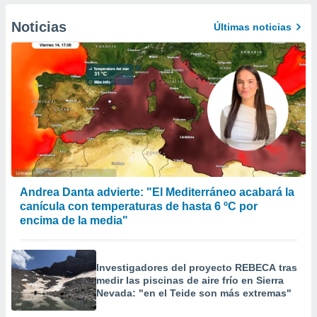
er momento
ic en
Noticias
Últimas noticias
o en
 Cookies
en
eb.
y
socios
el
to de
la
Andrea Danta advierte: "El Mediterráneo acabará la
 en un
canícula con temperaturas de hasta 6 ºC por
 y/o acceder
encima de la media"
 de datos
ara
 anuncios
Investigadores del proyecto REBECA tras
ar perfiles
medir las piscinas de aire frío en Sierra
idad
Nevada: "en el Teide son más extremas"
a, utilizar
a