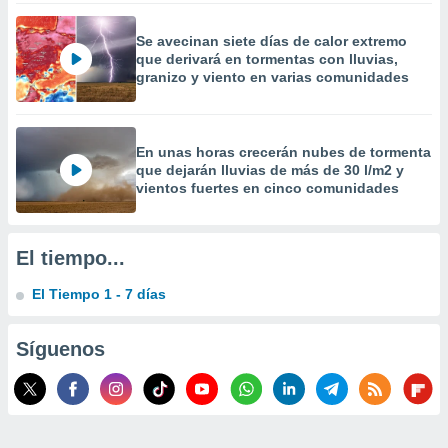
 la
Se avecinan siete días de calor extremo
da, crear un
que derivará en tormentas con lluvias,
personalizar
granizo y viento en varias comunidades
o, uso de
a la
e contenido
do, medir el
En unas horas crecerán nubes de tormenta
 de la
que dejarán lluvias de más de 30 l/m2 y
medir el
vientos fuertes en cinco comunidades
 del
 comprender
 través de
El tiempo...
s o a través
nación de
El Tiempo 1 - 7 días
edentes de
fuentes,
y mejora de
Síguenos
os, uso de
ados con el
 seleccionar
o.
calización