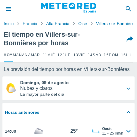
privacidad
o de
Inicio
Francia
Alta Francia
Oise
Villers-sur-Bonnières
tiempo.com)
borado por
El tiempo en Villers-sur-
es para
Bonnières por horas
ue la
 que se
e calidad.
HOY
MAÑANA
MAR. 11
MIÉ. 12
JUE. 13
VIE. 14
SÁB. 15
DOM. 16
LUN.
eder a este
ediante las
La previsión del tiempo por horas en Villers-sur-Bonnières
opciones:
Domingo, 09 de agosto
ookies y
Nubes y claros
e forma
La mayor parte del día
d digital
ada, basada
Horas anteriores
mación
ediante
ecnologías
Oeste
25°
14:00
nos permite
11
-
25
km/h