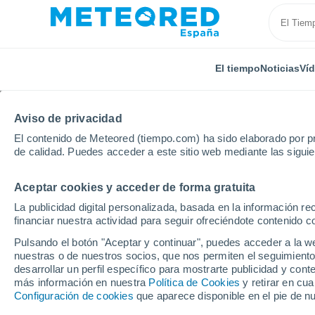
El tiempo
Noticias
Ví
Aviso de privacidad
El contenido de Meteored (tiempo.com) ha sido elaborado por pr
de calidad. Puedes acceder a este sitio web mediante las sigui
Aceptar cookies y acceder de forma gratuita
Inicio
Francia
Alta Francia
Aisne
Brasles
La publicidad digital personalizada, basada en la información r
financiar nuestra actividad para seguir ofreciéndote contenido c
El tiempo en Brasles 8 
Pulsando el botón "Aceptar y continuar", puedes acceder a la w
nuestras o de nuestros socios, que nos permiten el seguimiento
22:19
Jueves
desarrollar un perfil específico para mostrarte publicidad y co
más información en nuestra
Política de Cookies
y retirar en cu
Configuración de cookies
que aparece disponible en el pie de n
Cielo despejado