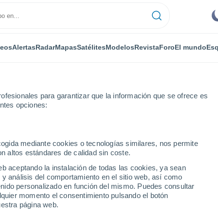
deos
Alertas
Radar
Mapas
Satélites
Modelos
Revista
Foro
El mundo
Esq
ofesionales para garantizar que la información que se ofrece es
entes opciones:
Próxima semana
ecogida mediante cookies o tecnologías similares, nos permite
on altos estándares de calidad sin coste.
- 14 días
eb aceptando la instalación de todas las cookies, ya sean
 y análisis del comportamiento en el sitio web, así como
...
ntenido personalizado en función del mismo. Puedes consultar
alquier momento el consentimiento pulsando el botón
Por horas
uestra página web.
Cielos despejados en las
próximas horas