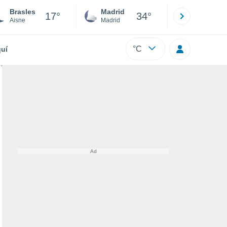
Brasles
Madrid
Barcelona
17°
34°
Aisne
Madrid
Barcelona
°C
uí