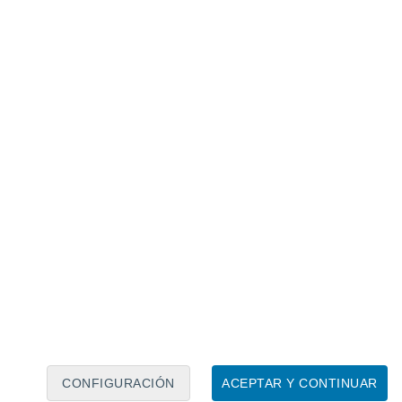
Calendario lunar
Lun
Mar
Mié
Jue
Vie
Sáb
Dom
6
7
8
9
10
11
12
13
14
15
16
17
18
19
CONFIGURACIÓN
ACEPTAR Y CONTINUAR