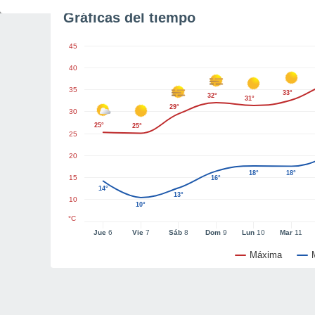
Gráficas del tiempo
45
40
35
33°
32°
31°
29°
30
25°
25°
25
20
18°
18°
15
16°
14°
13°
10
10°
°C
Jue
6
Vie
7
Sáb
8
Dom
9
Lun
10
Mar
11
Máxima