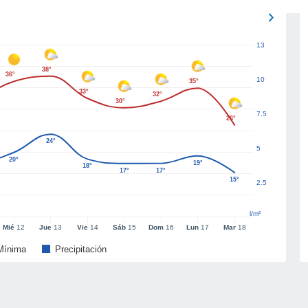
13
38°
36°
10
35°
33°
32°
30°
7.5
26°
24°
5
20°
19°
18°
17°
17°
15°
2.5
l/m²
Mié
12
Jue
13
Vie
14
Sáb
15
Dom
16
Lun
17
Mar
18
Mínima
Precipitación