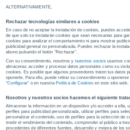
18°
ALTERNATIVAMENTE,
Rechazar tecnologías similares a cookies
Menguant
En caso de no aceptar la instalación de cookies, puedes acced
Iluminada
Sensación de 18°
de que solo se instalarán cookies que sean necesarias para garan
cookies para analizar el comportamiento ni para mostrar publici
publicidad general no personalizada. Puedes rechazar la instala
abono pulsando el botón "Rechazar".
Previsión para el eclipse
Samuel Biener avisa de posibles tormentas y
Con su consentimiento, nosotros y
nuestros socios
usamos cooki
un domo de calor en España
almacenar, acceder y procesar datos personales como su visita e
cookies. Es posible que algunos proveedores traten tus datos pe
El Tiempo 1 - 7 días
Por horas
Actualidad
Mapa de
oponerte. Para ello, puede retirar su consentimiento u oponerse
"Configurar"
o en nuestra
Política de Cookies
en este sitio web.
Nosotros y nuestros socios hacemos el siguiente trata
Viernes
Sábado
D
Jueves
Almacenar la información en un dispositivo y/o acceder a ella, 
14 Ago
15 Ago
13 Ago
perfiles para publicidad personalizada, utilizar perfiles para sele
personalizar el contenido, uso de perfiles para la selección de c
medir el rendimiento del contenido, comprender al público a tra
procedentes de diferentes fuentes, desarrollo y mejora de los se