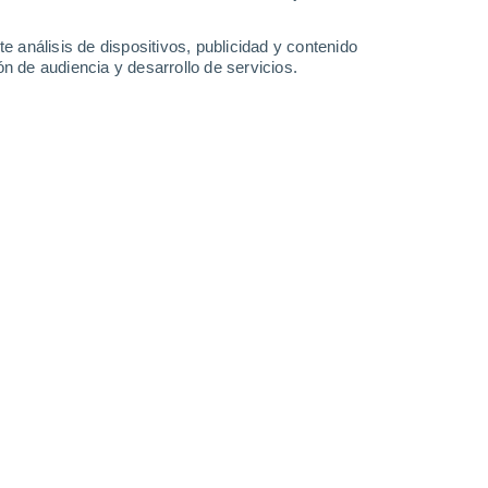
32°
/
17°
35°
/
19°
26°
/
15°
27°
/
14°
e análisis de dispositivos, publicidad y contenido
n de audiencia y desarrollo de servicios.
-
25
km/h
10
-
47
km/h
15
-
45
km/h
16
-
38
km/h
Sureste
0 Bajo
9
-
20 km/h
FPS:
no
Sureste
0 Bajo
10
-
20 km/h
FPS:
no
Sureste
0 Bajo
9
-
20 km/h
FPS:
no
Suroeste
4 Medio
8
-
24 km/h
FPS:
6-10