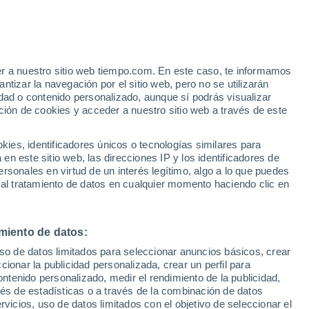
e
er a nuestro sitio web tiempo.com. En este caso, te informamos
:
46%
tizar la navegación por el sitio web, pero no se utilizarán
dad o contenido personalizado, aunque sí podrás visualizar
ción de cookies y acceder a nuestro sitio web a través de este
 de
es, identificadores únicos o tecnologías similares para
n este sitio web, las direcciones IP y los identificadores de
rsonales en virtud de un interés legítimo, algo a lo que puedes
 temperatura
Radar de lluvia
Satélites
Modelos
 al tratamiento de datos en cualquier momento haciendo clic en
miento de datos:
omingo
Lunes
Martes
Miércoles
uso de datos limitados para seleccionar anuncios básicos, crear
16 Ago
17 Ago
18 Ago
19 Ago
ccionar la publicidad personalizada, crear un perfil para
ontenido personalizado, medir el rendimiento de la publicidad,
vés de estadísticas o a través de la combinación de datos
rvicios, uso de datos limitados con el objetivo de seleccionar el