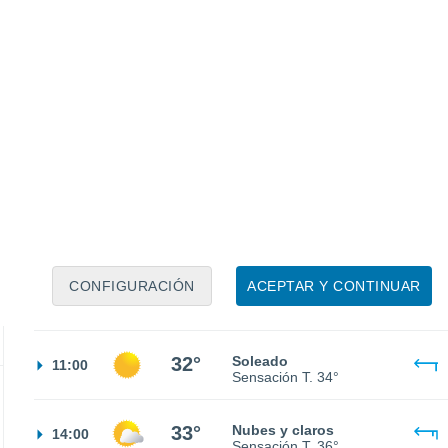
25°
Cielo despejado
02:00
Sensación T.
26°
24°
Cielo despejado
05:00
Sensación T.
24°
CONFIGURACIÓN
ACEPTAR Y CONTINUAR
27°
Soleado
08:00
Sensación T.
29°
32°
Soleado
11:00
Sensación T.
34°
33°
Nubes y claros
14:00
Sensación T.
36°