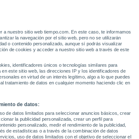
iguglia
VIENTO
PRECIPITACIÓN
er a nuestro sitio web tiempo.com. En este caso, te informamos
12
15
18
21
00
03
06
09
12
15
18
21
00
tizar la navegación por el sitio web, pero no se utilizarán
dad o contenido personalizado, aunque sí podrás visualizar
ción de cookies y acceder a nuestro sitio web a través de este
es, identificadores únicos o tecnologías similares para
33°
32°
32°
n este sitio web, las direcciones IP y los identificadores de
32°
32°
32°
rsonales en virtud de un interés legítimo, algo a lo que puedes
30°
30°
 al tratamiento de datos en cualquier momento haciendo clic en
27°
27°
27°
25°
24°
miento de datos:
uso de datos limitados para seleccionar anuncios básicos, crear
ccionar la publicidad personalizada, crear un perfil para
ontenido personalizado, medir el rendimiento de la publicidad,
vés de estadísticas o a través de la combinación de datos
rvicios, uso de datos limitados con el objetivo de seleccionar el