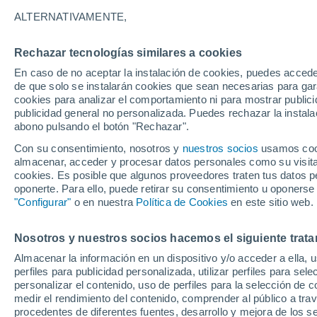
Gráfica del tiempo por horas en B
ALTERNATIVAMENTE,
SÍMBOLO
TEMPERATURA
Rechazar tecnologías similares a cookies
En caso de no aceptar la instalación de cookies, puedes acced
00
03
06
09
12
15
18
21
00
03
06
09
de que solo se instalarán cookies que sean necesarias para garan
cookies para analizar el comportamiento ni para mostrar publici
publicidad general no personalizada. Puedes rechazar la instala
abono pulsando el botón "Rechazar".
Con su consentimiento, nosotros y
nuestros socios
usamos cooki
almacenar, acceder y procesar datos personales como su visita e
31°
31°
cookies. Es posible que algunos proveedores traten tus datos pe
31°
oponerte. Para ello, puede retirar su consentimiento u oponerse
28°
"Configurar"
o en nuestra
Política de Cookies
en este sitio web.
26°
26°
26°
24°
24°
Nosotros y nuestros socios hacemos el siguiente trata
23°
23°
Almacenar la información en un dispositivo y/o acceder a ella, 
perfiles para publicidad personalizada, utilizar perfiles para sele
personalizar el contenido, uso de perfiles para la selección de c
medir el rendimiento del contenido, comprender al público a tra
procedentes de diferentes fuentes, desarrollo y mejora de los se