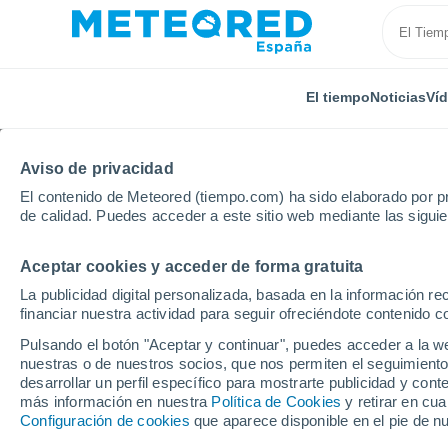
El tiempo
Noticias
Ví
Aviso de privacidad
El contenido de Meteored (tiempo.com) ha sido elaborado por pr
de calidad. Puedes acceder a este sitio web mediante las sigui
Aceptar cookies y acceder de forma gratuita
Inicio
Francia
Córcega
Alta Córcega
Bigugl
La publicidad digital personalizada, basada en la información r
financiar nuestra actividad para seguir ofreciéndote contenido c
El tiempo en Biguglia 
Pulsando el botón "Aceptar y continuar", puedes acceder a la w
nuestras o de nuestros socios, que nos permiten el seguimiento
desarrollar un perfil específico para mostrarte publicidad y co
El Tiempo 1 - 7 días
Por horas
más información en nuestra
Política de Cookies
y retirar en cu
Configuración de cookies
que aparece disponible en el pie de n