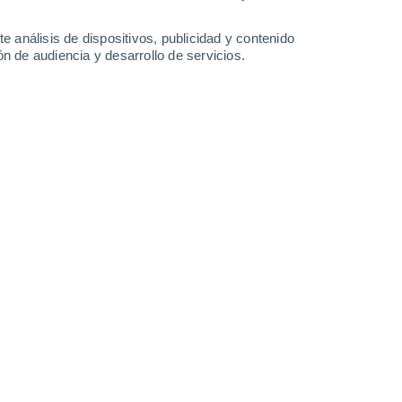
Lunes
10
e análisis de dispositivos, publicidad y contenido
n de audiencia y desarrollo de servicios.
n Biguglia
24°
Nubes y claros
02:00
Sensación T.
23°
23°
Nubes y claros
05:00
Sensación T.
21°
26°
Nubes y claros
08:00
Sensación T.
27°
31°
Soleado
11:00
Sensación T.
32°