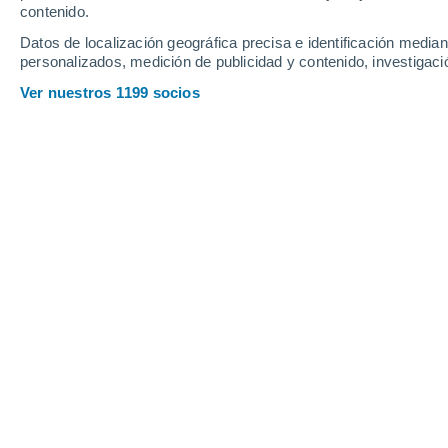
Sábado
8
Domingo
9
contenido.
Datos de localización geográfica precisa e identificación mediant
personalizados, medición de publicidad y contenido, investigació
Ver nuestros 1199 socios
La previsión del tiempo por horas e
SÁBADO, 08 DE AGOSTO
2 Alertas ahora
Riesgo Importante
La mayor parte del día
Nubes y claros
Salida del sol a las
06:21
Puesta del sol a las
20:33
Primera luz a las
05:50
Última luz a las
21:05