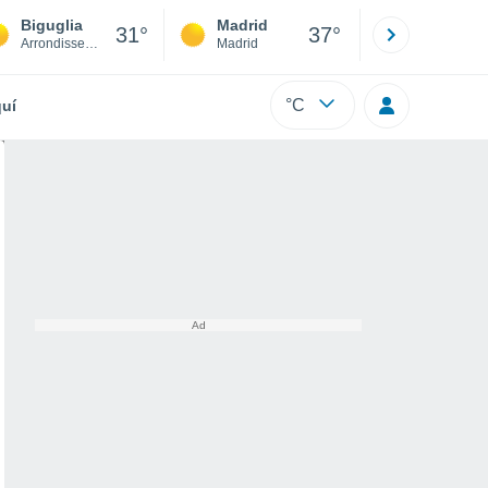
Biguglia
Madrid
Barcelona
31°
37°
Arrondissement of Bastia
Madrid
Barcelona
°C
uí