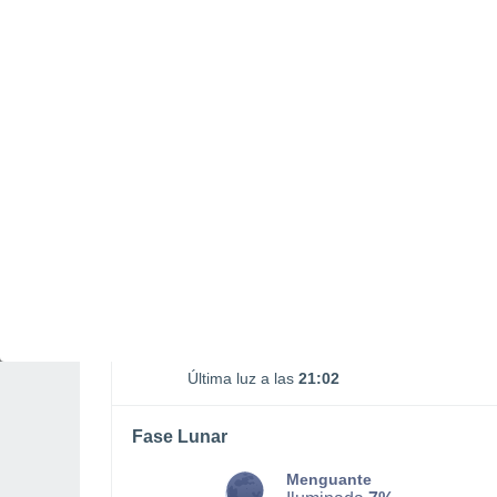
Salida Luna
Puesta Luna
01:53
18:27
LUNES, 10 DE AGOSTO
La mayor parte del día
Soleado
Salida del sol a las
06:23
Puesta del sol a las
20:31
Primera luz a las
05:52
Última luz a las
21:02
Fase Lunar
Menguante