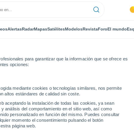
deos
Alertas
Radar
Mapas
Satélites
Modelos
Revista
Foro
El mundo
Esq
ofesionales para garantizar que la información que se ofrece es
entes opciones:
ia
Por horas
ecogida mediante cookies o tecnologías similares, nos permite
on altos estándares de calidad sin coste.
por horas
eb aceptando la instalación de todas las cookies, ya sean
 y análisis del comportamiento en el sitio web, así como
ntenido personalizado en función del mismo. Puedes consultar
alquier momento el consentimiento pulsando el botón
uestra página web.