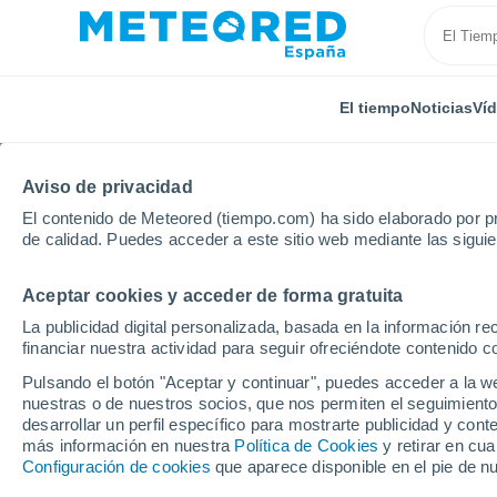
El tiempo
Noticias
Ví
Aviso de privacidad
El contenido de Meteored (tiempo.com) ha sido elaborado por pr
de calidad. Puedes acceder a este sitio web mediante las sigui
Aceptar cookies y acceder de forma gratuita
Inicio
Francia
Auvernia-Ródano-Alpes
Saboya
La publicidad digital personalizada, basada en la información r
financiar nuestra actividad para seguir ofreciéndote contenido c
El tiempo en Barberaz
Pulsando el botón "Aceptar y continuar", puedes acceder a la w
nuestras o de nuestros socios, que nos permiten el seguimiento
desarrollar un perfil específico para mostrarte publicidad y co
El Tiempo 1 - 7 días
Por horas
más información en nuestra
Política de Cookies
y retirar en cu
Configuración de cookies
que aparece disponible en el pie de n