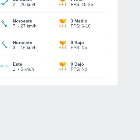
2
-
20 km/h
FPS:
15-25
Noroeste
3 Medio
7
-
27 km/h
FPS:
6-10
Noroeste
0 Bajo
3
-
16 km/h
FPS:
No
Este
0 Bajo
1
-
6 km/h
FPS:
No