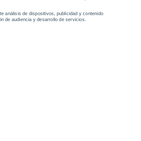
Lunes
10
e análisis de dispositivos, publicidad y contenido
n de audiencia y desarrollo de servicios.
n Barberaz
21°
Cielo despejado
02:00
Sensación T.
21°
19°
Cielo despejado
05:00
Sensación T.
19°
21°
Soleado
08:00
Sensación T.
21°
27°
Soleado
11:00
Sensación T.
27°