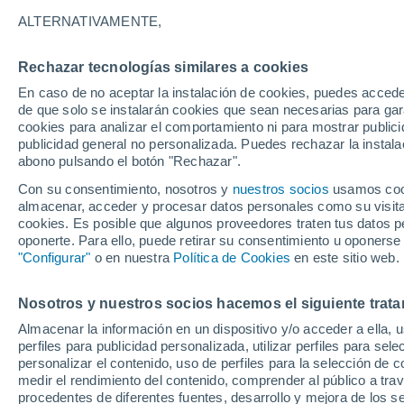
Gráfica del tiempo por horas en 
ALTERNATIVAMENTE,
SÍMBOLO
TEMPERATURA
Rechazar tecnologías similares a cookies
En caso de no aceptar la instalación de cookies, puedes acced
00
03
06
09
12
15
18
21
00
03
06
09
de que solo se instalarán cookies que sean necesarias para garan
cookies para analizar el comportamiento ni para mostrar publici
publicidad general no personalizada. Puedes rechazar la instala
abono pulsando el botón "Rechazar".
Con su consentimiento, nosotros y
nuestros socios
usamos cooki
32°
almacenar, acceder y procesar datos personales como su visita e
30°
29°
cookies. Es posible que algunos proveedores traten tus datos pe
oponerte. Para ello, puede retirar su consentimiento u oponerse
27°
"Configurar"
o en nuestra
Política de Cookies
en este sitio web.
24°
23°
22°
21°
21°
21°
Nosotros y nuestros socios hacemos el siguiente trata
19°
Almacenar la información en un dispositivo y/o acceder a ella, 
perfiles para publicidad personalizada, utilizar perfiles para sele
personalizar el contenido, uso de perfiles para la selección de c
medir el rendimiento del contenido, comprender al público a tra
procedentes de diferentes fuentes, desarrollo y mejora de los se