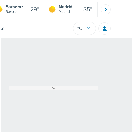
Barberaz
Madrid
Barcelona
29°
35°
Savoie
Madrid
Barcelona
°C
uí