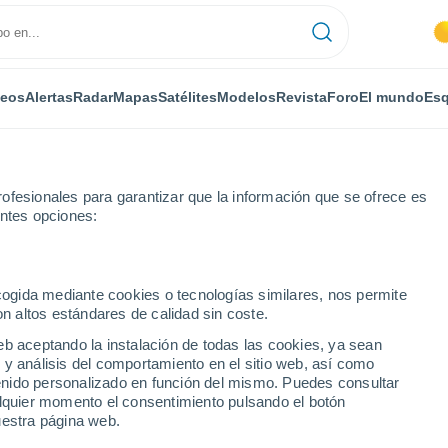
deos
Alertas
Radar
Mapas
Satélites
Modelos
Revista
Foro
El mundo
Esq
ofesionales para garantizar que la información que se ofrece es
entes opciones:
Barberaz
Por horas
ecogida mediante cookies o tecnologías similares, nos permite
on altos estándares de calidad sin coste.
 por horas
eb aceptando la instalación de todas las cookies, ya sean
 y análisis del comportamiento en el sitio web, así como
ntenido personalizado en función del mismo. Puedes consultar
alquier momento el consentimiento pulsando el botón
uestra página web.