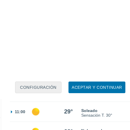
21°
Nubes y claros
02:00
Sensación T.
21°
21°
Cielo despejado
05:00
Sensación T.
21°
CONFIGURACIÓN
ACEPTAR Y CONTINUAR
23°
Soleado
08:00
Sensación T.
23°
29°
Soleado
11:00
Sensación T.
30°