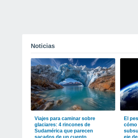
Noticias
Viajes para caminar sobre
El pes
glaciares: 4 rincones de
cómo 
Sudamérica que parecen
subsu
sacados de un cuento
eje de