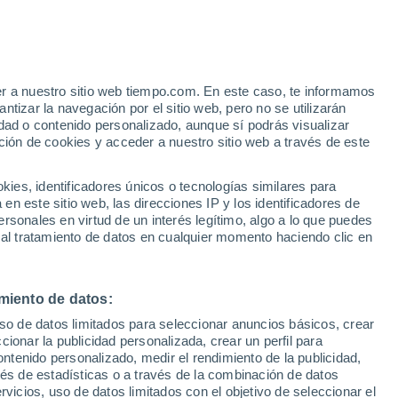
Barberaz
VIENTO
PRECIPITACIÓN
er a nuestro sitio web tiempo.com. En este caso, te informamos
12
15
18
21
00
03
06
09
12
15
18
21
00
tizar la navegación por el sitio web, pero no se utilizarán
dad o contenido personalizado, aunque sí podrás visualizar
ción de cookies y acceder a nuestro sitio web a través de este
35°
33°
33°
es, identificadores únicos o tecnologías similares para
31°
n este sitio web, las direcciones IP y los identificadores de
30°
29°
rsonales en virtud de un interés legítimo, algo a lo que puedes
27°
 al tratamiento de datos en cualquier momento haciendo clic en
25°
24°
23°
21°
21°
21°
miento de datos:
uso de datos limitados para seleccionar anuncios básicos, crear
ccionar la publicidad personalizada, crear un perfil para
2
ontenido personalizado, medir el rendimiento de la publicidad,
vés de estadísticas o a través de la combinación de datos
0.5
rvicios, uso de datos limitados con el objetivo de seleccionar el
0.1