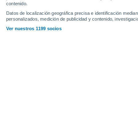
Sábado
8
Domingo
9
contenido.
Datos de localización geográfica precisa e identificación mediant
personalizados, medición de publicidad y contenido, investigació
Ver nuestros 1199 socios
La previsión del tiempo por horas e
SÁBADO, 08 DE AGOSTO
1 Alerta ahora
Riesgo Importante
La mayor parte del día
Soleado
Salida del sol a las
06:28
Puesta del sol a las
20:54
Primera luz a las
05:54
Última luz a las
21:28