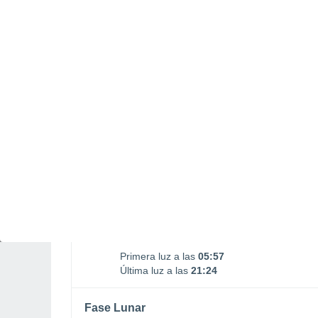
Salida Luna
Puesta Luna
01:53
18:56
LUNES, 10 DE AGOSTO
Por la tarde
Lluvia débil con cielo
parcialmente nuboso
Salida del sol a las
06:30
Puesta del sol a las
20:51
Primera luz a las
05:57
Última luz a las
21:24
Fase Lunar