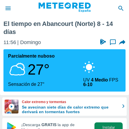
a semana
El tiempo en Abancourt (Norte) 8 - 14
privacidad
días
o de
tiempo.com)
11:56
Domingo
...
borado por
es para
Parcialmente nuboso
ue la
 que se
27°
e calidad.
eder a este
ediante las
UV
4 Medio
FPS
Sensación de 27°
opciones:
6-10
ookies y
e forma
Calor extremo y tormentas
Se avecinan siete días de calor extremo que
derivará en tormentas fuertes
d digital
ada, basada
¡Descarga
GRATIS
la app de
mación
Instalar