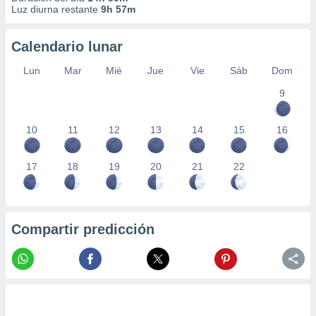
 seleccionar
Luz diurna restante
9h 57m
o.
calización
Calendario lunar
precisa e
ión mediante
Lun
Mar
Mié
Jue
Vie
Sáb
Dom
, publicidad
9
dos,
10
11
12
13
14
15
16
 publicidad
,
ón de
17
18
19
20
21
22
 desarrollo
s.
tros 1199
ios
Compartir predicción