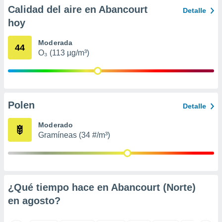
ento u
Calidad del aire en Abancourt
Detalle
hoy
 de datos
er momento
Moderada
ic en
44
O₃ (113 µg/m³)
o en
 Cookies
en
eb.
y
Polen
Detalle
socios
el
Moderado
Gramíneas (34 #/m³)
to de
la
 en un
 y/o acceder
¿Qué tiempo hace en Abancourt (Norte)
 de datos
en
agosto
?
ara
 anuncios
ar perfiles