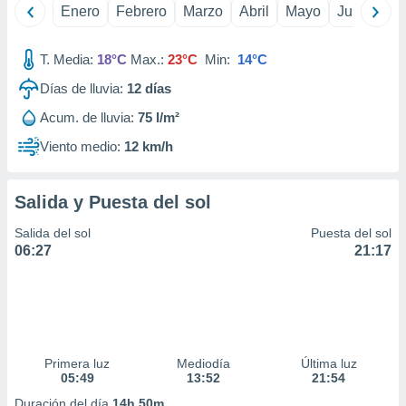
Enero
Febrero
Marzo
Abril
Mayo
Junio
Ju
idad
a, utilizar
a
T. Media:
18°C
Max.:
23°C
Min:
14°C
 la
Días de lluvia:
12
días
da, crear un
personalizar
Acum. de lluvia:
75 l/m²
o, uso de
Viento medio:
12 km/h
a la
e contenido
do, medir el
Salida y Puesta del sol
 de la
medir el
Salida del sol
Puesta del sol
 del
06:27
21:17
 comprender
 través de
s o a través
nación de
edentes de
fuentes,
y mejora de
Primera luz
Mediodía
Última luz
os, uso de
05:49
13:52
21:54
ados con el
Duración del día
14h 50m